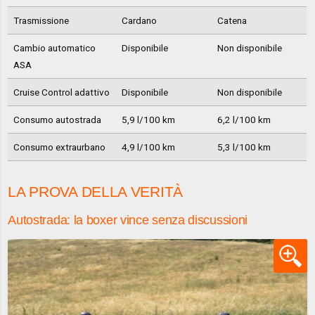
Trasmissione
Cardano
Catena
Cambio automatico
Disponibile
Non disponibile
ASA
Cruise Control adattivo
Disponibile
Non disponibile
Consumo autostrada
5,9 l/100 km
6,2 l/100 km
Consumo extraurbano
4,9 l/100 km
5,3 l/100 km
LA PROVA DELLA VERITÀ
Autostrada: la boxer vince senza discussioni