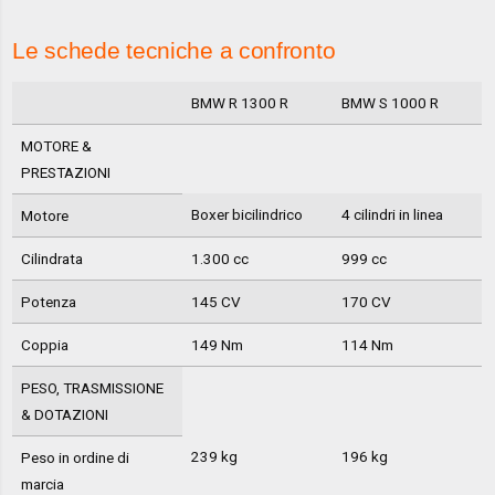
Le schede tecniche a confronto
BMW R 1300 R
BMW S 1000 R
MOTORE &
PRESTAZIONI
Boxer bicilindrico
4 cilindri in linea
Motore
Cilindrata
1.300 cc
999 cc
Potenza
145 CV
170 CV
Coppia
149 Nm
114 Nm
PESO, TRASMISSIONE
& DOTAZIONI
239 kg
196 kg
Peso in ordine di
marcia