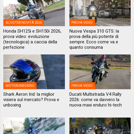
SCOOTER NOVITÀ 2026
PROVA VIDEO
Honda SH125i e SH150i 2026,
Nuova Vespa 310 GTS: la
prova video: evoluzione
prova della più potente di
(tecnologica) a caccia della
sempre. Ecco come va e
perfezione
quanto consuma
MOTORUNBOXING
PROVA VIDEO
Shark Aeron Irid: la miglior
Ducati Multistrada V4 Rally
visiera sul mercato? Prova e
2026: come va davvero la
unboxing
nuova maxi enduro hi-tech