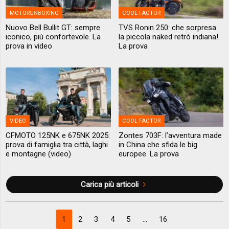
MOTORUNBOXING
COOL FACTOR
Nuovo Bell Bullit GT: sempre
TVS Ronin 250: che sorpresa
iconico, più confortevole. La
la piccola naked retrò indiana!
prova in video
La prova
VIDEO
COOL FACTOR
CFMOTO 125NK e 675NK 2025:
Zontes 703F: l’avventura made
prova di famiglia tra città, laghi
in China che sfida le big
e montagne (video)
europee. La prova
Carica più articoli
1
2
3
4
5
...
16