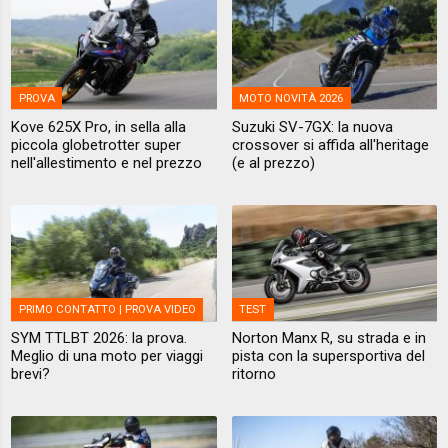
PROVA
MOTO NOVITÀ 2026
Kove 625X Pro, in sella alla
Suzuki SV-7GX: la nuova
piccola globetrotter super
crossover si affida all'heritage
nell'allestimento e nel prezzo
(e al prezzo)
PRIMO CONTATTO | PROVA VIDEO
TEST
SYM TTLBT 2026: la prova.
Norton Manx R, su strada e in
Meglio di una moto per viaggi
pista con la supersportiva del
brevi?
ritorno