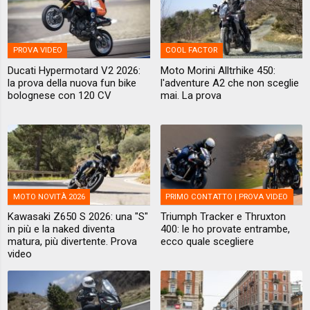
PROVA VIDEO
COOL FACTOR
Ducati Hypermotard V2 2026:
Moto Morini Alltrhike 450:
la prova della nuova fun bike
l'adventure A2 che non sceglie
bolognese con 120 CV
mai. La prova
MOTO NOVITÀ 2026
PRIMO CONTATTO | PROVA VIDEO
Kawasaki Z650 S 2026: una "S"
Triumph Tracker e Thruxton
in più e la naked diventa
400: le ho provate entrambe,
matura, più divertente. Prova
ecco quale scegliere
video