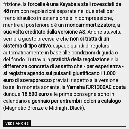
frizione, la
forcella è una Kayaba a steli rovesciati da
48 mm
con regolazioni separate nei due steli per
freno idraulico in estensione e in compressione,
mentre al posteriore c’è un
monoammortizzatore, a
sua volta ereditato dalla versione AS
. Anche stavolta
sembra giusto precisare che
non si tratta di un
sistema di tipo attivo
, capace quindi di regolarsi
automaticamente in base alle condizioni di guida o
del fondo. Tuttavia la
praticità della regolazione
e la
differenza concreta di assetto che - per esperienza -
si registra agendo sui pulsanti giustificano i 1.000
euro di sovrapprezzo
previsti rispetto alla versione
base. In moneta sonante, la
Yamaha FJR1300AE costa
dunque
18.690 euro
e le prime consegne sono in
calendario a
gennaio per entrambi i colori a catalogo
(Magnetic Bronze e Midnight Black).
VEDI ANCHE