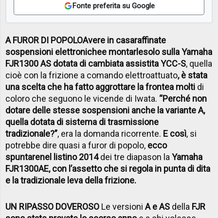
Fonte preferita su Google
A FUROR DI POPOLO
Avere in casa
raffinate
sospensioni elettroniche
e montarle
solo sulla Yamaha
FJR1300 AS dotata di cambiata assistita YCC-S
, quella
cioè con la frizione a comando elettroattuato
, è stata
una scelta che ha fatto aggrottare la fronte
a molti
di
coloro che seguono le vicende di Iwata.
“Perché non
dotare delle stesse sospensioni anche la variante A,
quella dotata di sistema di trasmissione
tradizionale
?”
, era la domanda ricorrente.
E così
, si
potrebbe dire quasi a furor di popolo,
ecco
spuntare
nel listino 2014
dei tre diapason la
Yamaha
FJR1300AE, con l’assetto che si regola in punta di dita
e la tradizionale leva della frizione.
UN RIPASSO DOVEROSO
Le versioni
A e AS
della
FJR