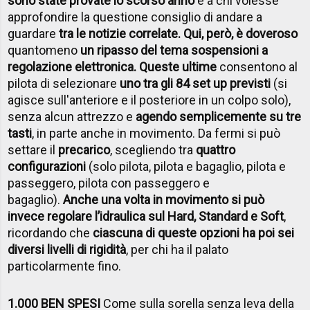
sono state provate lo scorso anno
e a chi volesse
approfondire la questione consiglio di andare a
guardare
tra le notizie correlate. Qui, però, è doveroso
quantomeno
un ripasso del tema sospensioni a
regolazione elettronica
. Queste ultime
consentono al
pilota di selezionare
uno tra gli 84 set up previsti
(si
agisce sull'anteriore e il posteriore in un colpo solo),
senza alcun attrezzo e
agendo semplicemente su tre
tasti
, in parte anche in movimento. Da fermi si può
settare il
precarico
, scegliendo tra
quattro
configurazioni
(solo pilota, pilota e bagaglio, pilota e
passeggero, pilota con passeggero e
bagaglio).
Anche una volta in movimento si può
invece regolare l’idraulica sul Hard, Standard e Soft
,
ricordando che
ciascuna di queste opzioni ha poi sei
diversi livelli di rigidità
, per chi ha il palato
particolarmente fino.
1.000 BEN SPESI
Come sulla sorella senza leva della