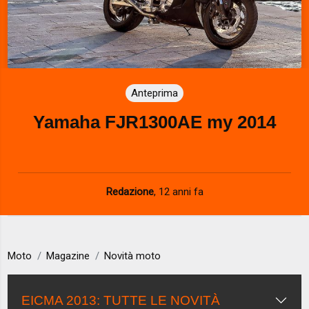
Anteprima
Yamaha FJR1300AE my 2014
Redazione
,
12 anni fa
Moto
Magazine
Novità moto
EICMA 2013: TUTTE LE NOVITÀ