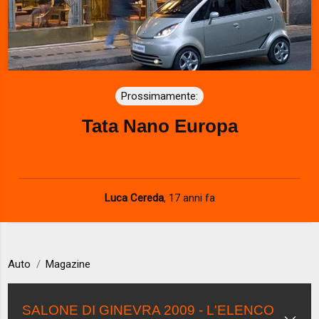
Prossimamente:
Tata Nano Europa
Luca Cereda
,
17 anni fa
Auto
Magazine
SALONE DI GINEVRA 2009 - L'ELENCO