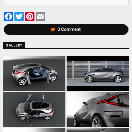
Facebook
Twitter
Pinterest
Email
0
Commenti
GALLERY