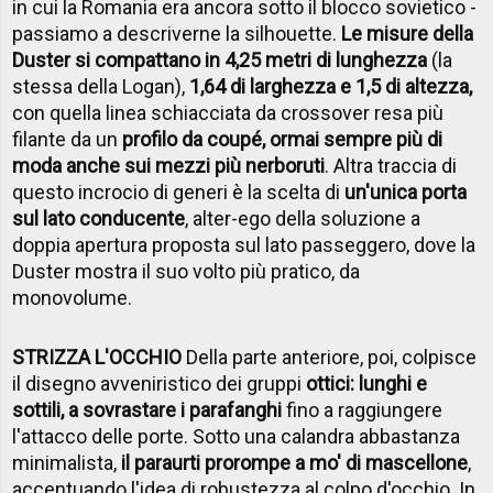
in cui la Romania era ancora sotto il blocco sovietico -
passiamo a descriverne la silhouette.
Le misure della
Duster si compattano in 4,25 metri di lunghezza
(la
stessa della Logan),
1,64 di larghezza e 1,5 di altezza,
con quella linea schiacciata da crossover resa più
filante da un
profilo da coupé, ormai sempre più di
moda anche sui mezzi più nerboruti
. Altra traccia di
questo incrocio di generi è la scelta di
un'unica porta
sul lato conducente
, alter-ego della soluzione a
doppia apertura proposta sul lato passeggero, dove la
Duster mostra il suo volto più pratico, da
monovolume.
STRIZZA L'OCCHIO
Della parte anteriore, poi, colpisce
il disegno avveniristico dei gruppi
ottici: lunghi e
sottili, a sovrastare i parafanghi
fino a raggiungere
l'attacco delle porte. Sotto una calandra abbastanza
minimalista,
il paraurti prorompe a mo' di mascellone
,
accentuando l'idea di robustezza al colpo d'occhio. In