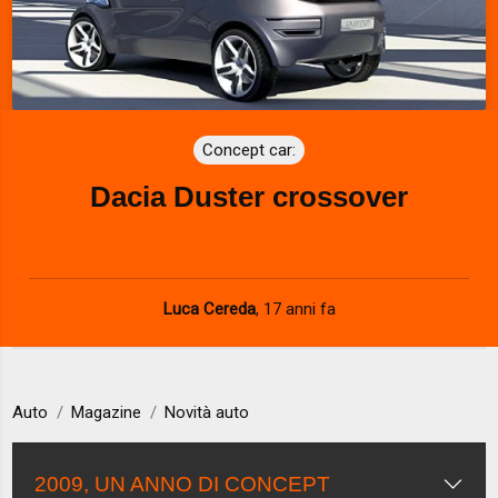
Concept car:
Dacia Duster crossover
Luca Cereda
,
17 anni fa
Auto
Magazine
Novità auto
2009, UN ANNO DI CONCEPT