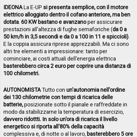
IDEONA
La E-UP
si presenta semplice, con il motore
elettrico alloggiato dentro il cofano anteriore, ma ben
dotata
.
60 KW bastano e avanzano
per assicurare
prestazioni all'altezza di fughe semaforiche (
da 0 a
50 km/h in 3,5 secondi e da 0 a 100 in 11 e spiccioli)
.
E la coppia assicura riprese apprezzabili. Ma ci sono
altri tre elementi a impressionare: tanto per
cominciare, ai costi attuali dell'energia elettrica
basterebbero circa 2 euro per coprire una distanza di
100 chilometri.
AUTONOMISTA
Tutto con
un'autonomia nell'ordine
dei 130 chilometri
e con tempi di ricarica delle
batterie,
posizionate sotto il pianale e raffreddate in
modo da stabilizzarne la temperatura di esercizio,
davvero ridottti. In solo un'ora di ricarica il livello
energetico si riporta all'80% della capacità
complessiva e, di notte o al lavoro,
basterebbero 5 ore