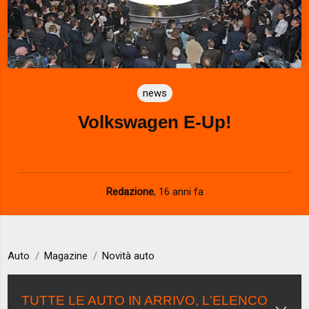
news
Volkswagen E-Up!
Redazione
,
16 anni fa
Auto
Magazine
Novità auto
TUTTE LE AUTO IN ARRIVO, L'ELENCO