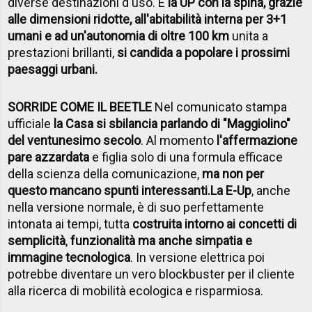
diverse destinazioni d'uso. E
la UP con la spina, grazie
alle dimensioni ridotte, all'abitabilità interna per 3+1
umani e ad un'autonomia di oltre 100 km
unita a
prestazioni brillanti,
si candida a popolare i prossimi
paesaggi urbani.
SORRIDE COME IL BEETLE
Nel comunicato stampa
ufficiale
la Casa si sbilancia parlando di "Maggiolino"
del ventunesimo secolo
. Al momento
l'affermazione
pare azzardata
e figlia solo di una formula efficace
della scienza della comunicazione,
ma non per
questo mancano spunti interessanti.
La E-Up
, anche
nella versione normale, è di suo perfettamente
intonata ai tempi, tutta
costruita intorno ai concetti di
semplicità
,
funzionalità ma anche simpatia e
immagine tecnologica
. In versione elettrica poi
potrebbe diventare un vero blockbuster per il cliente
alla ricerca di mobilità ecologica e risparmiosa.