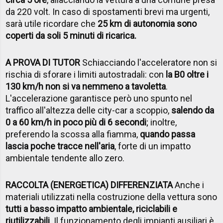
da 220 volt. In caso di spostamenti brevi ma urgenti,
sarà utile ricordare che
25 km di autonomia sono
coperti da soli 5 minuti di ricarica.
A PROVA DI TUTOR
Schiacciando l'acceleratore non si
rischia di sforare i limiti autostradali: con
la B0 oltre i
130 km/h non si va nemmeno a tavoletta
.
L'accelerazione garantisce però uno spunto nel
traffico all'altezza delle city-car a scoppio,
salendo da
0 a 60 km/h in poco più di 6 secondi
; inoltre,
preferendo la scossa alla fiamma,
quando passa
lascia poche tracce nell'aria
, forte di un impatto
ambientale tendente allo zero.
RACCOLTA (ENERGETICA) DIFFERENZIATA
Anche i
materiali utilizzati nella costruzione della vettura sono
tutti a basso impatto ambientale, riciclabili e
riutilizzabili
. Il funzionamento degli impianti ausiliari è