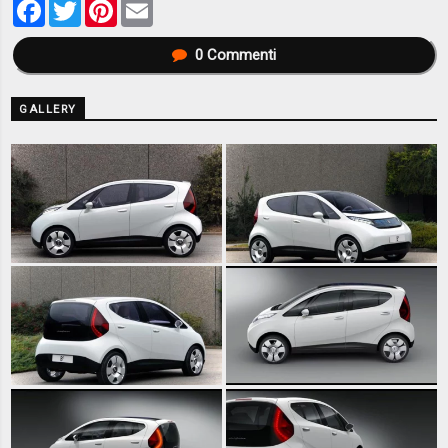
Facebook
Twitter
Pinterest
Email
0
Commenti
GALLERY