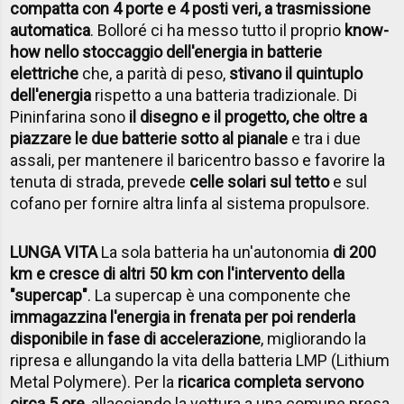
compatta con 4 porte e 4 posti veri, a trasmissione
automatica
. Bolloré ci ha messo tutto il proprio
know-
how nello stoccaggio dell'energia in batterie
elettriche
che, a parità di peso,
stivano il quintuplo
dell'energia
rispetto a una batteria tradizionale. Di
Pininfarina sono
il disegno e il progetto, che oltre a
piazzare le due batterie sotto al pianale
e tra i due
assali, per mantenere il baricentro basso e favorire la
tenuta di strada, prevede
celle solari sul tetto
e sul
cofano per fornire altra linfa al sistema propulsore.
LUNGA VITA
La sola batteria ha un'autonomia
di 200
km e cresce di altri 50 km con l'intervento della
"supercap"
. La supercap è una componente che
immagazzina l'energia in frenata per poi renderla
disponibile in fase di accelerazione
, migliorando la
ripresa e allungando la vita della batteria LMP (Lithium
Metal Polymere). Per la
ricarica completa servono
circa 5 ore
, allacciando la vettura a una comune presa