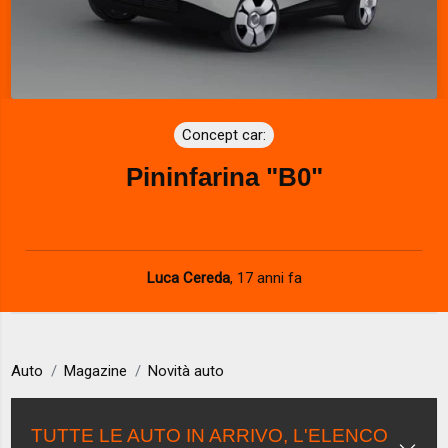
Concept car:
Pininfarina "B0"
Luca Cereda
,
17 anni fa
Auto
Magazine
Novità auto
TUTTE LE AUTO IN ARRIVO, L'ELENCO