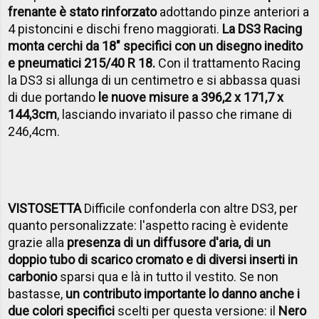
frenante è stato rinforzato
adottando pinze anteriori a
4 pistoncini e dischi freno maggiorati.
La DS3 Racing
monta cerchi da 18" specifici con un disegno inedito
e pneumatici 215/40 R 18.
Con il trattamento Racing
la DS3 si allunga di un centimetro e si abbassa quasi
di due portando
le nuove misure a 396,2 x 171,7 x
144,3cm
, lasciando invariato il passo che rimane di
246,4cm.
VISTOSETTA
Difficile confonderla con altre DS3, per
quanto personalizzate: l'aspetto racing è evidente
grazie alla
presenza di un diffusore d'aria, di un
doppio tubo di scarico cromato e di diversi inserti in
carbonio
sparsi qua e là in tutto il vestito. Se non
bastasse,
un contributo importante lo danno anche i
due colori specifici
scelti per questa versione: il
Nero