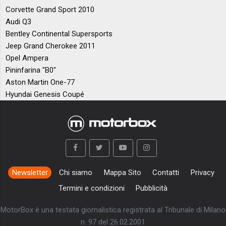
Corvette Grand Sport 2010
Audi Q3
Bentley Continental Supersports
Jeep Grand Cherokee 2011
Opel Ampera
Pininfarina "B0"
Aston Martin One-77
Hyundai Genesis Coupé
Newsletter
Chi siamo
Mappa Sito
Contatti
Privacy
Termini e condizioni
Pubblicità
MotorBox è una testata giornalistica registrata al Tribunale di Milano
n. 97 del 26.02.2001