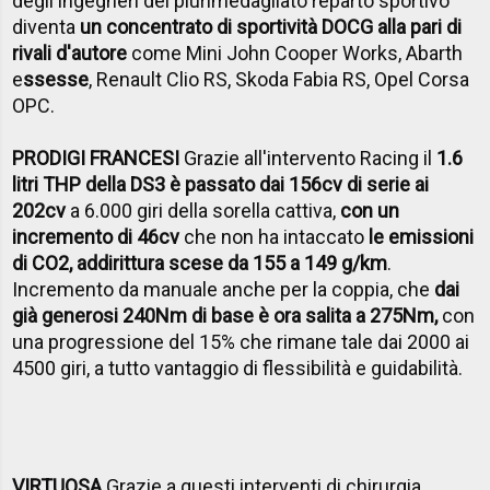
degli ingegneri del plurimedagliato reparto sportivo
diventa
un concentrato di sportività DOCG alla pari di
rivali d'autore
come Mini John Cooper Works, Abarth
e
ssesse
, Renault Clio RS, Skoda Fabia RS, Opel Corsa
OPC.
PRODIGI FRANCESI
Grazie all'intervento Racing il
1.6
litri THP della DS3 è passato dai 156cv di serie ai
202cv
a 6.000 giri della sorella cattiva,
con un
incremento di 46cv
che non ha intaccato
le emissioni
di CO2, addirittura scese da 155 a 149 g/km
.
Incremento da manuale anche per la coppia, che
dai
già generosi 240Nm di base è ora salita a 275Nm
,
con
una progressione del 15% che rimane tale dai 2000 ai
4500 giri, a tutto vantaggio di flessibilità e guidabilità.
VIRTUOSA
Grazie a questi interventi di chirurgia