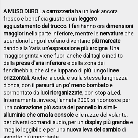
A MUSO DURO
La
carrozzeria
ha un look ancora
fresco e beneficia giusto di un
leggero
aggiustamento del trucco
. I
fari
hanno ora
dimensioni
maggiori
nella parte inferiore, mentre le
nervature
che
scendono lungo il cofano diventano
più marcate
dando alla Yaris
un'espressione più arcigna
. Una
maggior grinta viene fuori anche dal taglio inedito
della
presa d'aria inferiore
e della zona dei
fendinebbia, che si sviluppano di più lungo
linee
orizzontali
. Anche la coda è sulla stessa lunghezza
d'onda, con il
paraurti un po' meno bombato
e
sormontato da
luci riorganizzate
, con stop a Led.
Internamente, invece, l'annata 2009 si riconosce per
una
colorazione più scura del pannello in simil-
alluminio che orna la console
e le razze del volante,
per diversi comandi audio, per un
display più grande
e
meglio leggibile e per una
nuova leva del cambio
di
aspetto più importante.