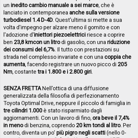
un
inedito cambio manuale a sei marce
, che è
lanciato in contemporanea
anche sulla versione
turbodiesel 1.4 D-4D
. Quest'ultima si mette a sua
volta d'impegno per alzare meno il gomito e con
l'adozione d'
iniettori piezoelettrici
riesce a coprire
ben
23,8 km
con un litro
di gasolio, con una
riduzione
dei consumi del 6,7%
. Il tutto con prestazioni su
strada nel complesso invariate e con una
coppia che
aumenta
, facendo registrare un nuovo picco di
205
Nm
, costante
tra i 1.800 e i 2.800 giri
.
SENZA FRETTA
Nell'ottica di una diffusione
generalizzata della filosofia di perfezionamento
Toyota Optimal Drive, neppure il piccolo di famiglia in
tre cilindri 1.000
è stato risparmiato dagli
aggiornamenti. Con un lavoro di fino,
ora beve il 7,4%
in meno
di benzina, coprendo
20 km tondi al litro
. Per
contro, diventa un po'
più pigro negli scatti
(nello 0-