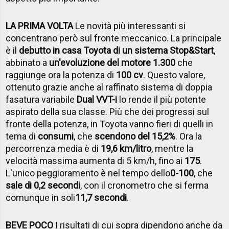
LA PRIMA VOLTA
Le novità più interessanti si
concentrano però sul fronte meccanico. La principale
è il
debutto in casa Toyota di un sistema Stop&Start
,
abbinato a
un'evoluzione del motore 1.300
che
raggiunge ora la potenza di
100 cv
. Questo valore,
ottenuto grazie anche al raffinato sistema di doppia
fasatura variabile
Dual VVT-i
lo rende il più potente
aspirato della sua classe. Più che dei progressi sul
fronte della potenza, in Toyota vanno fieri di quelli in
tema di
consumi
, che
scendono del 15,2%
. Ora la
percorrenza media è di
19,6 km/litro
, mentre la
velocità massima aumenta di 5 km/h, fino ai
175
.
L'unico peggioramento è nel tempo dello
0-100
, che
sale di 0,2 secondi
, con il cronometro che si ferma
comunque in soli
11,7 secondi
.
BEVE POCO
I risultati di cui sopra dipendono anche da