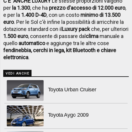
C'E' ANCHE LUXURY
Le stesse proporzioni valgono
per
la 1.300
, che ha
prezzo d'accesso di 12.000 euro
,
e per la
1.400 D-4D
, con un costo
minimo di 13.500
euro
. Per le Sol c'è infine la possibilità di arricchire la
dotazione standard con il
Luxury pack
che, per ulteriori
1.500 euro
, consente di passare dal
clima
manuale a
quello
automatico
e aggiunge tra le altre cose
fendinebbia, cerchi in lega, kit Bluetooth e chiave
elettronica
.
VEDI ANCHE
Toyota Urban Cruiser
Toyota Aygo 2009