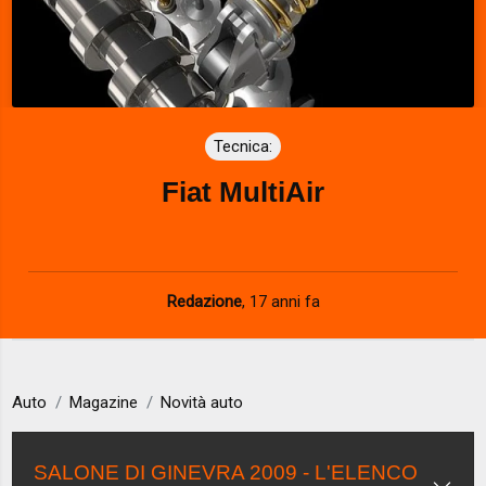
Tecnica:
Fiat MultiAir
Redazione
,
17 anni fa
Auto
Magazine
Novità auto
SALONE DI GINEVRA 2009 - L'ELENCO