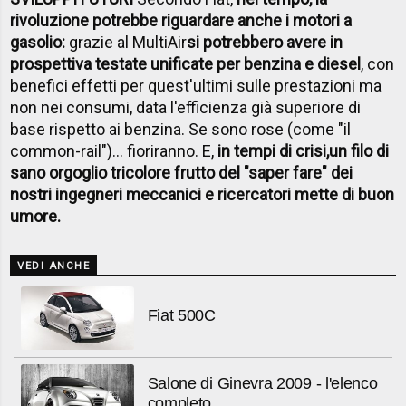
rivoluzione potrebbe riguardare anche i motori a
gasolio:
grazie al MultiAir
si potrebbero avere in
prospettiva testate unificate per benzina e diesel
, con
benefici effetti per quest'ultimi sulle prestazioni ma
non nei consumi, data l'efficienza già superiore di
base rispetto ai benzina. Se sono rose (come "il
common-rail")... fioriranno. E,
in tempi di crisi,
un filo di
sano orgoglio tricolore frutto del "saper fare" dei
nostri ingegneri meccanici e ricercatori mette di buon
umore.
VEDI ANCHE
Fiat 500C
Salone di Ginevra 2009 - l'elenco
completo