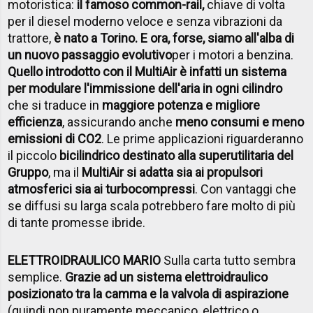
motoristica:
il famoso common-rail,
chiave di volta
per il diesel moderno veloce e senza vibrazioni da
trattore,
è nato a Torino. E ora, forse, siamo all'alba di
un nuovo passaggio evolutivo
per i motori a benzina.
Quello introdotto con il MultiAir è infatti un sistema
per modulare l'immissione dell'aria in ogni cilindro
che si traduce in
maggiore potenza e migliore
efficienza
, assicurando anche
meno consumi e meno
emissioni di CO2
. Le prime applicazioni riguarderanno
il piccolo
bicilindrico destinato alla superutilitaria del
Gruppo
, ma il
MultiAir si adatta sia ai propulsori
atmosferici sia ai turbocompressi
. Con vantaggi che
se diffusi su larga scala potrebbero fare molto di più
di tante promesse ibride.
ELETTROIDRAULICO MARIO
Sulla carta tutto sembra
semplice.
Grazie ad un sistema elettroidraulico
posizionato tra la camma e la valvola di aspirazione
(quindi non puramente meccanico, elettrico o