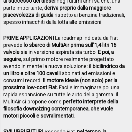
al
successo del diesel
negli ultimi anni sa che, una
parte importante,
deriva proprio dalla maggiore
piacevolezza di guida
rispetto ai benzina tradizionali,
spesso infiacchiti dalla lotta alle emissioni.
PRIME APPLICAZIONI
La roadmap indicata da Fiat
prevede
lo sbarco di MultiAir prima sull'1,4 litri 16
valvole
sia in versione aspirata sia turbo.
E poi, a
seguire
, sul primo motore realmente progettato
avendo in mente la nuova soluzione: il
bicilindrico da
un litro e oltre 100 cavalli
abbinati ad emissioni e
consumi record.
Il motore ideale (non solo) per la
prossima low-cost Fiat.
Facile immaginare poi una
rapida espansione su tutte le auto della gamma. Il
MultiAir si propone come
perfetto interprete della
filosofia downsizing contemporanea, che vuole
motori piccoli e sovralimentati
.
SVILUPPI FUTURI
Secondo Fiat,
nel tempo, la