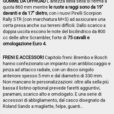
GOMME DA OFFROAD
L'altezza della sella si ferma a
quota 860 mm mentre
le ruote a raggi sono da 19"
davanti e da 17" dietro
, con i nuovi Pirelli Scorpion
Rally STR (con marchiatura M+S) ad assicurare una
certa presa anche sui terreni difficili. Dallo scarico a
doppia uscita escono le note del bicilindrico da 800
cc delle altre Scrambler, forte di
75 cavalli e
omologazione Euro 4.
FRENI E ACCESSORI
Capitolo freni: Brembo e Bosch
hanno confezionato un impianto con antibloccaggio e
pinza ad attacco radiale, con un disco singolo
anteriore spesso 5 mm e dal diametro di 330 mm.
Non mancano le personalizzazioni: oltre alla sella più
bassa il listino optional prevede faretti aggiuntivi,
paramani, scarico alto e omologato. E una serie di
accessori di abbigliamento, dal casco disegnato da
Roland Sands a magliette, felpe, guanti...