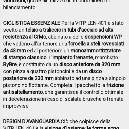
vibrazioni,
grazie all'utilizzo di un contralbero di
bilanciamento.
CICLISTICA ESSENZIALE
Per la VITPILEN 401 è stato
scelto un
telaio a traliccio in tubi d'acciaio ad alta
resistenza al CrMo
, abbinato a delle
sospensioni WP
che vedono all'anteriore una
forcella a steli rovesciati
da 43 mm
ed al posteriore un
monoammortizzatore
di stampo classico.
L'
impianto frenante
, marchiato
ByBre
, è costituito da un
disco anteriore da 320 mm
con pinza a quattro pistoncini e da un
disco
posteriore da 230 mm
abbinato ad una pinza a singolo
pistoncino flottante. Completa il pacchetto la
frizione
antisaltellamento,
che garantisce il controllo ottimale
in decelerazione in caso di scalate brusche o frenate
improvvise.
DESIGN D'AVANGUARDIA
Ciò che colpisce della
VITPILEN 401 è la
visione d'insieme
:
le forme sono