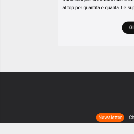
al top per quantità e qualità. Le sup
Gl
Newsletter
Ch
MotorBox è u