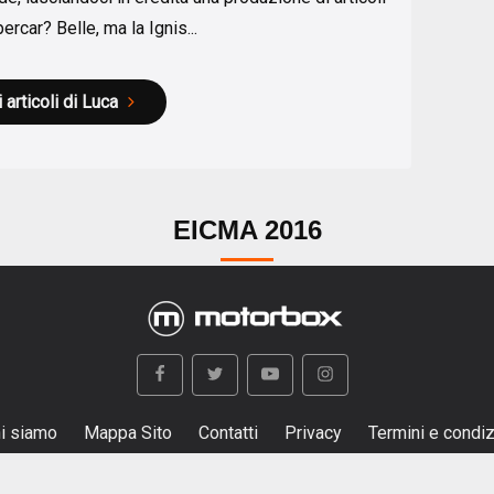
ercar? Belle, ma la Ignis...
i articoli di Luca
EICMA 2016
i siamo
Mappa Sito
Contatti
Privacy
Termini e condiz
na testata giornalistica registrata al Tribunale di Milano n. 97 d