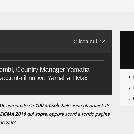
o
o
Clicca qui
lombi, Country Manager Yamaha
ci racconta il nuovo Yamaha TMax
16
, composto da
100 articoli
. Seleziona gli articoli di
EICMA 2016 qui sopra
, oppure scorri a fondo pagina
peciale!