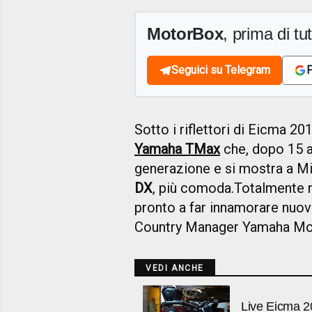
MotorBox
, prima di tutt
Seguici su Telegram
F
Sotto i riflettori di Eicma 20
Yamaha TMax
che, dopo 15 an
generazione e si mostra a Mi
DX
, più comoda.Totalmente 
pronto a far innamorare nuovi
Country Manager Yamaha Moto
VEDI ANCHE
Live Eicma 2