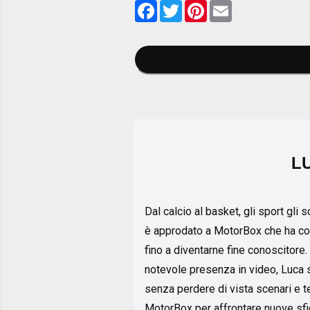
Facebook
Twitter
Pinterest
Email
L
Dal calcio al basket, gli sport gli
è approdato a MotorBox che ha co
fino a diventarne fine conoscitore. 
notevole presenza in video, Luca s
senza perdere di vista scenari e t
MotorBox per affrontare nuove sfid