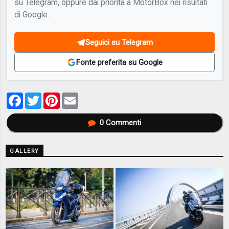
su Telegram, oppure dai priorità a MotorBox nei risultati
di Google.
Seguici su Telegram
Fonte preferita su Google
Facebook
Twitter
Pinterest
Email
0
Commenti
GALLERY