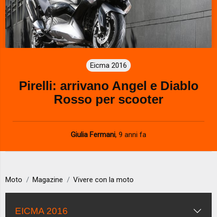
Eicma 2016
Pirelli: arrivano Angel e Diablo
Rosso per scooter
Giulia Fermani
,
9 anni fa
Moto
Magazine
Vivere con la moto
EICMA 2016