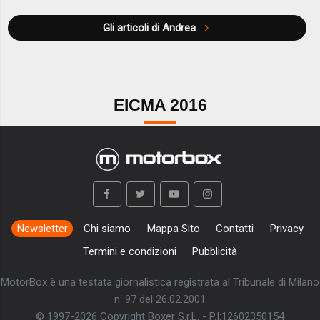
Gli articoli di Andrea
EICMA 2016
Newsletter
Chi siamo
Mappa Sito
Contatti
Privacy
Termini e condizioni
Pubblicità
MotorBox è una testata giornalistica registrata al Tribunale di Milano
n. 97 del 26.02.2001
© 1997-2026 Copyright Boxer S.r.L. - P.I:12602350154