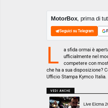
MotorBox
, prima di tutt
Seguici su Telegram
F
L
a sfida ormai è apert
ufficialmente nel m
competere con mostr
che ha a sua disposizione? 
Ufficio Stampa Kymco Italia.
VEDI ANCHE
Live Eicma 2