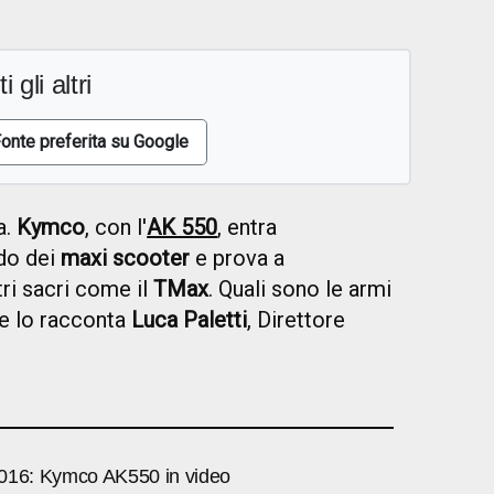
i gli altri
onte preferita su Google
a.
Kymco
, con l'
AK 550
, entra
odo dei
maxi scooter
e prova a
i sacri come il
TMax
. Quali sono le armi
Ce lo racconta
Luca Paletti
, Direttore
016: Kymco AK550 in video