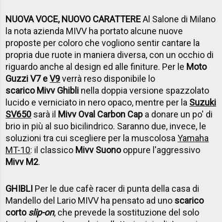
NUOVA VOCE, NUOVO CARATTERE
Al Salone di Milano
la nota azienda MIVV ha portato alcune nuove
proposte per coloro che vogliono sentir cantare la
propria due ruote in maniera diversa, con un occhio di
riguardo anche al design ed alle finiture. Per le
Moto
Guzzi V7 e
V9
verrà reso disponibile lo
scarico Mivv Ghibli
nella doppia versione spazzolato
lucido e verniciato in nero opaco, mentre per la
Suzuki
SV650
sarà il
Mivv Oval Carbon Cap
a donare un po' di
brio in più al suo bicilindrico. Saranno due, invece, le
soluzioni tra cui scegliere per la muscolosa
Yamaha
MT-10
: il classico
Mivv Suono
oppure l'aggressivo
Mivv M2
.
GHIBLI
Per le due cafè racer di punta della casa di
Mandello del Lario MIVV ha pensato ad uno
scarico
corto
slip-on
, che prevede la sostituzione del solo