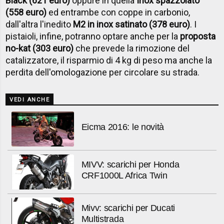
Black (621 euro)
oppure in quella
Inox spazzolato
(558 euro)
ed entrambe con coppe in carbonio,
dall'altra l'inedito
M2 in inox satinato (378 euro)
. I
pistaioli, infine, potranno optare anche per la
proposta
no-kat (303 euro)
che prevede la rimozione del
catalizzatore, il risparmio di 4 kg di peso ma anche la
perdita dell'omologazione per circolare su strada.
VEDI ANCHE
Eicma 2016: le novità
MIVV: scarichi per Honda
CRF1000L Africa Twin
Mivv: scarichi per Ducati
Multistrada