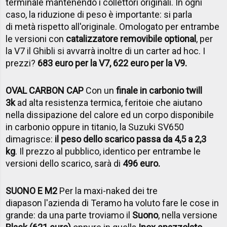
terminale mantenendo i collettori originali. In ogni
caso, la riduzione di peso è importante: si parla
di metà rispetto all'originale. Omologato per entrambe
le versioni con
catalizzatore removibile optional
, per
la V7 il Ghibli si avvarrà inoltre di un carter ad hoc. I
prezzi?
683 euro per la V7, 622 euro per la V9.
OVAL CARBON CAP
Con un
finale in carbonio twill
3k
ad alta resistenza termica, feritoie che aiutano
nella dissipazione del calore ed un corpo disponibile
in carbonio oppure in titanio, la Suzuki SV650
dimagrisce:
il peso dello scarico passa da 4,5 a 2,3
kg
. Il prezzo al pubblico, identico per entrambe le
versioni dello scarico, sarà di
496 euro.
SUONO E M2
Per la maxi-naked dei tre
diapason l'azienda di Teramo ha voluto fare le cose in
grande: da una parte troviamo il
Suono
, nella versione