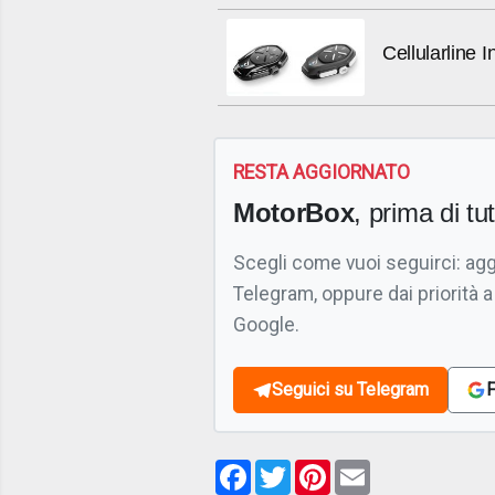
Cellularline 
RESTA AGGIORNATO
MotorBox
, prima di tutt
Scegli come vuoi seguirci: ag
Telegram, oppure dai priorità a
Google.
Seguici su Telegram
F
Facebook
Twitter
Pinterest
Email