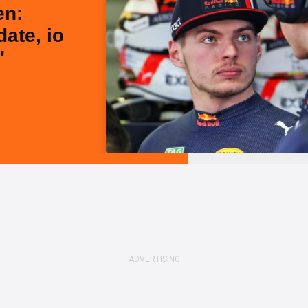
en:
ate, io
"