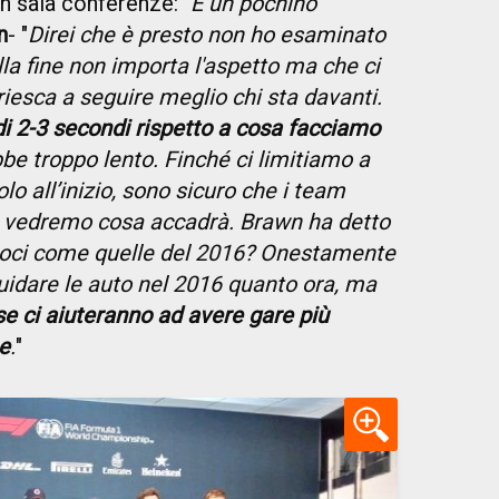
n sala conferenze: "
È un pochino
n
- "
Direi che è presto non ho esaminato
lla fine non importa l'aspetto ma che ci
 riesca a seguire meglio chi sta davanti.
di 2-3 secondi rispetto a cosa facciamo
e troppo lento. Finché ci limitiamo a
lo all’inizio, sono sicuro che i team
e vedremo cosa accadrà. Brawn ha detto
loci come quelle del 2016? Onestamente
uidare le auto nel 2016 quanto ora, ma
e ci aiuteranno ad avere gare più
e
.
"