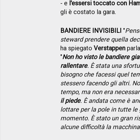
- e
l'essersi toccato con Ham
gli è costato la gara.
BANDIERE INVISIBILI
"
Penso
steward prendere quella deci
ha spiegato
Verstappen
parla
"
Non ho visto le bandiere gia
rallentare
. È stata una sfort
bisogno che facessi quel tem
stessero facendo gli altri. No
tempo, ma non era necessar
il piede
. È andata come è an
lottare per la pole in tutte l
momento. È stato un gran ri
alcune difficoltà la macchin