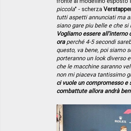
fronte al modellino esposto i
piccola
" - scherza
Verstappe
tutti aspetti annunciati ma a
siano gare piu belle e che si
Vogliamo essere all’interno 
ora
perché 4-5 secondi sarebb
questo, va bene, poi siamo so
porteranno un look diverso 
che le macchine saranno ve
non mi piaceva tantissimo g
ci vuole un compromesso e s
combattute allora andrà ben