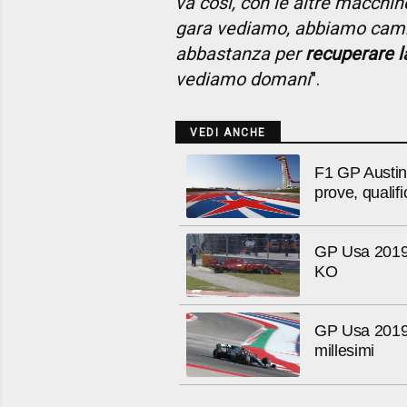
va così, con le altre macchin
gara vediamo, abbiamo cambi
abbastanza per
recuperare la
vediamo domani
".
VEDI ANCHE
F1 GP Austin S
prove, qualifi
GP Usa 2019,
KO
GP Usa 2019, 
millesimi