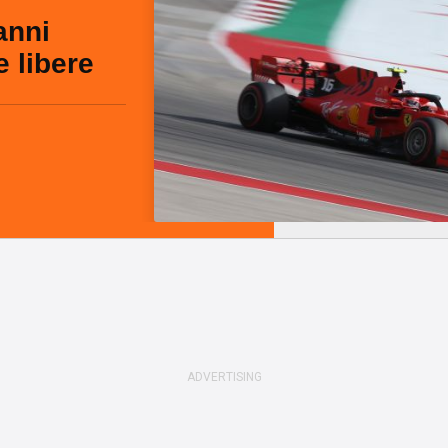
anni
e libere