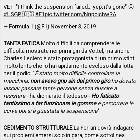
VET: "I think the suspension failed... yep, it's gone" 😮
#USGP
🇺🇸
#F1
pic.twitter.com/NnpoichwRA
— Formula 1 (@F1)
November 3, 2019
TANTA FATICA
Molto difficili da comprendere le
difficoltà mostrate nei primi giri da Vettel, ma anche
Charles Leclerc è stato protagonista di un primo stint
molto lento che lo ha rapidamente escluso dalla lotta
per il podio: "
È stato molto difficile controllare la
macchina,
non avevo grip sin dal primo giro
ho dovuto
lasciar passare tante persone senza riuscire a
resistere
- ha dichiarato il tedesco -
Ho faticato
tantissimo a far funzionare le gomme
e percorrere le
curve poi si è guastata la sospensione
".
CEDIMENTO STRUTTURALE
La Ferrari dovrà indagare
sui problemi emersi solo in gara, come sottolinea