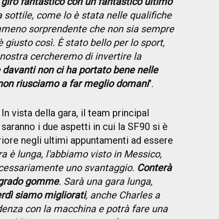
n giro fantastico con un fantastico ultimo
a sottile, come lo è stata nelle qualifiche
emmeno sorprendente che non sia sempre
 giusto così. È stato bello per lo sport,
 nostra cercheremo di invertire la
e davanti non ci ha portato bene nelle
 non riusciamo a far meglio domani
".
In vista della gara, il team principal
saranno i due aspetti in cui la SF90 si è
iore negli ultimi appuntamenti ad essere
a è lunga, l'abbiamo visto in Messico,
ecessariamente uno svantaggio.
Conterà
 degrado gomme
. Sarà una gara lunga,
erdì siamo migliorati
, anche Charles a
denza con la macchina e potrà fare una