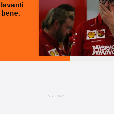
 davanti
 bene,