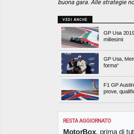
buona gara. Alle strategie 
VEDI ANCHE
GP Usa 2019, 
millesimi
GP Usa, Merc
forma"
F1 GP Austin S
prove, qualifi
RESTA AGGIORNATO
MotorBox
, prima di tutt