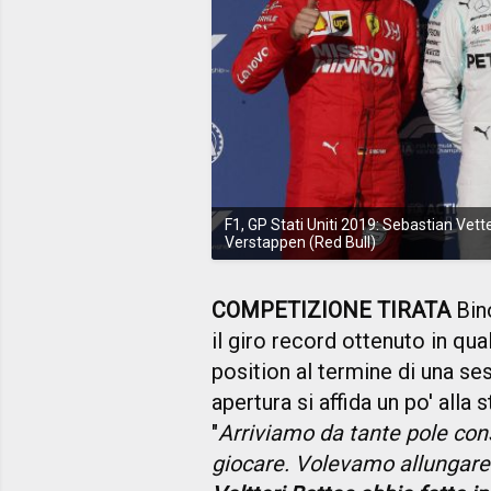
F1, GP Stati Uniti 2019: Sebastian Vett
Verstappen (Red Bull)
COMPETIZIONE TIRATA
Bin
il giro record ottenuto in qual
position al termine di una se
apertura si affida un po' alla 
"
Arriviamo da tante pole cons
giocare. Volevamo allungare l