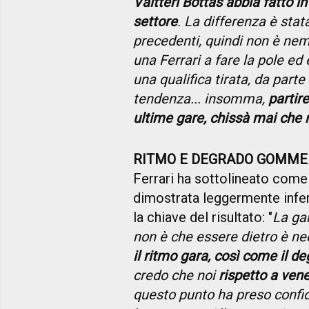
Valtteri Bottas abbia fatto i
settore
. La differenza è stat
precedenti, quindi non è n
una Ferrari a fare la pole ed è
una qualifica tirata, da parte
tendenza... insomma,
partir
ultime gare, chissà mai che
RITMO E DEGRADO GOMME
Ferrari ha sottolineato come 
dimostrata leggermente infer
la chiave del risultato: "
La gar
non è che essere dietro è n
il ritmo gara, così come il
credo che noi
rispetto a ven
questo punto ha preso confi