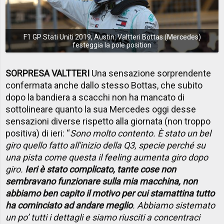
F1 GP Stati Uniti 2019, Austin: Valtteri Bottas (Mercedes)
festeggia la pole position
SORPRESA VALTTERI
Una sensazione sorprendente
confermata anche dallo stesso Bottas, che subito
dopo la bandiera a scacchi non ha mancato di
sottolineare quanto la sua Mercedes oggi desse
sensazioni diverse rispetto alla giornata (non troppo
positiva) di ieri: “
Sono molto contento. È stato un bel
giro quello fatto all'inizio della Q3, specie perché su
una pista come questa il feeling aumenta giro dopo
giro.
Ieri è stato complicato, tante cose non
sembravano funzionare sulla mia macchina, non
abbiamo ben capito il motivo per cui stamattina tutto
ha cominciato ad andare meglio
. Abbiamo sistemato
un po’ tutti i dettagli e siamo riusciti a concentraci