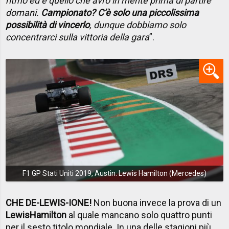
ritmo ed è quello che avrò in mente prima di partire
domani.
Campionato? C’è solo una piccolissima
possibilità di vincerlo
, dunque dobbiamo solo
concentrarci sulla vittoria della gara
”.
F1 GP Stati Uniti 2019, Austin: Lewis Hamilton (Mercedes)
CHE DE-LEWIS-IONE!
Non buona invece la prova di un
Lewis
Hamilton
al quale mancano solo quattro punti
per il sesto titolo mondiale. In una delle stagioni più