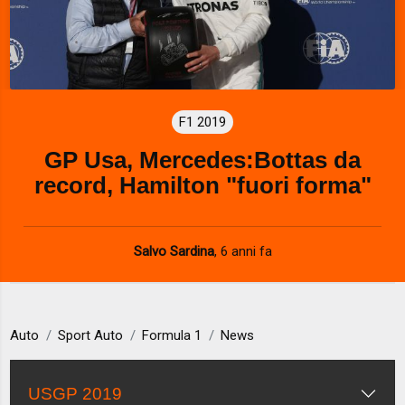
F1 2019
GP Usa, Mercedes:Bottas da
record, Hamilton "fuori forma"
Salvo Sardina
,
6 anni fa
Auto
Sport Auto
Formula 1
News
USGP 2019