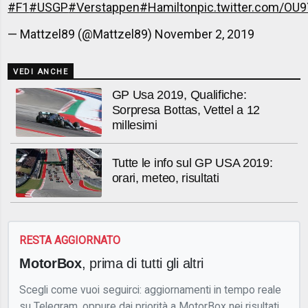
#F1
#USGP
#Verstappen
#Hamilton
pic.twitter.com/OU
— Mattzel89 (@Mattzel89)
November 2, 2019
VEDI ANCHE
GP Usa 2019, Qualifiche:
Sorpresa Bottas, Vettel a 12
millesimi
Tutte le info sul GP USA 2019:
orari, meteo, risultati
RESTA AGGIORNATO
MotorBox
, prima di tutti gli altri
Scegli come vuoi seguirci: aggiornamenti in tempo reale
su Telegram, oppure dai priorità a MotorBox nei risultati