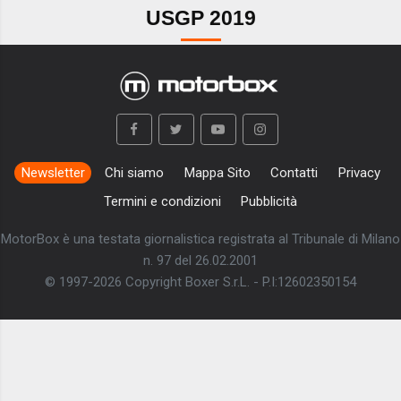
USGP 2019
Newsletter
Chi siamo
Mappa Sito
Contatti
Privacy
Termini e condizioni
Pubblicità
MotorBox è una testata giornalistica registrata al Tribunale di Milano
n. 97 del 26.02.2001
© 1997-2026 Copyright Boxer S.r.L. - P.I:12602350154