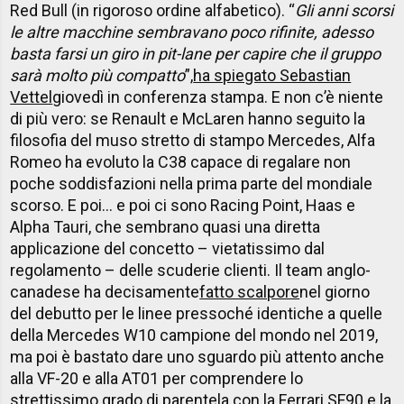
Red Bull (in rigoroso ordine alfabetico). “
Gli anni scorsi
le altre macchine sembravano poco rifinite, adesso
basta farsi un giro in pit-lane per capire che il gruppo
sarà molto più compatto
”,
ha spiegato Sebastian
Vettel
giovedì in conferenza stampa. E non c’è niente
di più vero: se Renault e McLaren hanno seguito la
filosofia del muso stretto di stampo Mercedes, Alfa
Romeo ha evoluto la C38 capace di regalare non
poche soddisfazioni nella prima parte del mondiale
scorso. E poi… e poi ci sono Racing Point, Haas e
Alpha Tauri, che sembrano quasi una diretta
applicazione del concetto – vietatissimo dal
regolamento – delle scuderie clienti. Il team anglo-
canadese ha decisamente
fatto scalpore
nel giorno
del debutto per le linee pressoché identiche a quelle
della Mercedes W10 campione del mondo nel 2019,
ma poi è bastato dare uno sguardo più attento anche
alla VF-20 e alla AT01 per comprendere lo
strettissimo grado di parentela con la Ferrari SF90 e la