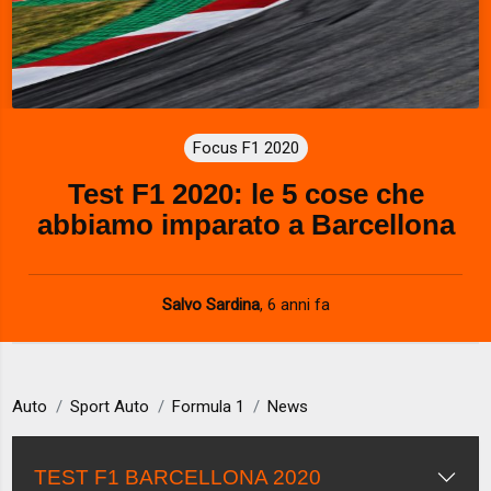
Focus F1 2020
Test F1 2020: le 5 cose che
abbiamo imparato a Barcellona
Salvo Sardina
,
6 anni fa
Auto
Sport Auto
Formula 1
News
TEST F1 BARCELLONA 2020