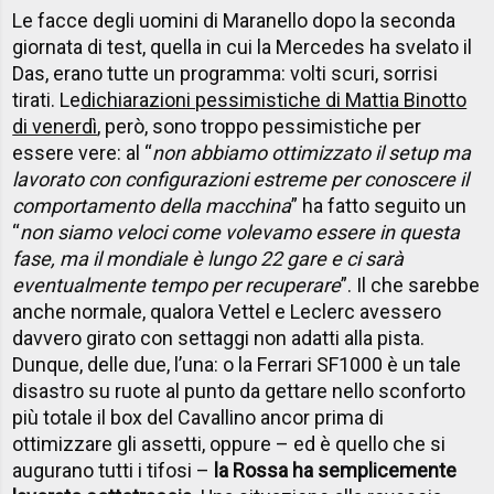
Le facce degli uomini di Maranello dopo la seconda
giornata di test, quella in cui la Mercedes ha svelato il
Das, erano tutte un programma: volti scuri, sorrisi
tirati. Le
dichiarazioni pessimistiche di Mattia Binotto
di venerdì
, però, sono troppo pessimistiche per
essere vere: al “
non abbiamo ottimizzato il setup ma
lavorato con configurazioni estreme per conoscere il
comportamento della macchina
” ha fatto seguito un
“
non siamo veloci come volevamo essere in questa
fase, ma il mondiale è lungo 22 gare e ci sarà
eventualmente tempo per recuperare
”. Il che sarebbe
anche normale, qualora Vettel e Leclerc avessero
davvero girato con settaggi non adatti alla pista.
Dunque, delle due, l’una: o la Ferrari SF1000 è un tale
disastro su ruote al punto da gettare nello sconforto
più totale il box del Cavallino ancor prima di
ottimizzare gli assetti, oppure – ed è quello che si
augurano tutti i tifosi –
la Rossa ha semplicemente