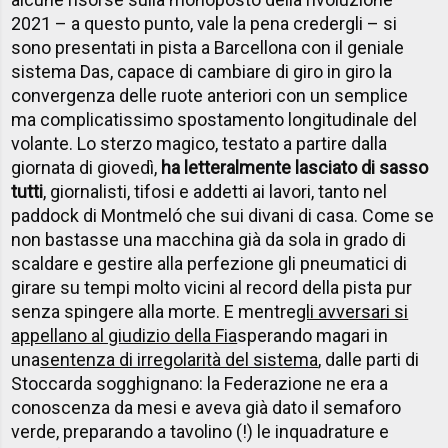
2021 – a questo punto, vale la pena credergli – si
sono presentati in pista a Barcellona con il geniale
sistema Das, capace di cambiare di giro in giro la
convergenza delle ruote anteriori con un semplice
ma complicatissimo spostamento longitudinale del
volante. Lo sterzo magico, testato a partire dalla
giornata di giovedì,
ha letteralmente lasciato di sasso
tutti
, giornalisti, tifosi e addetti ai lavori, tanto nel
paddock di Montmeló che sui divani di casa. Come se
non bastasse una macchina già da sola in grado di
scaldare e gestire alla perfezione gli pneumatici di
girare su tempi molto vicini al record della pista pur
senza spingere alla morte. E mentre
gli avversari si
appellano al giudizio della Fia
sperando magari in
una
sentenza di irregolarità del sistema
, dalle parti di
Stoccarda sogghignano: la Federazione ne era a
conoscenza da mesi e aveva già dato il semaforo
verde, preparando a tavolino (!) le inquadrature e