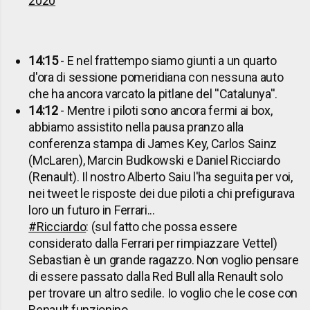
2020
14:15
- E nel frattempo siamo giunti a un quarto
d'ora di sessione pomeridiana con nessuna auto
che ha ancora varcato la pitlane del ''Catalunya''.
14:12
- Mentre i piloti sono ancora fermi ai box,
abbiamo assistito nella pausa pranzo alla
conferenza stampa di James Key, Carlos Sainz
(McLaren), Marcin Budkowski e Daniel Ricciardo
(Renault). Il nostro Alberto Saiu l'ha seguita per voi,
nei tweet le risposte dei due piloti a chi prefigurava
loro un futuro in Ferrari...
#Ricciardo
: (sul fatto che possa essere
considerato dalla Ferrari per rimpiazzare Vettel)
Sebastian è un grande ragazzo. Non voglio pensare
di essere passato dalla Red Bull alla Renault solo
per trovare un altro sedile. Io voglio che le cose con
Renault funzionino