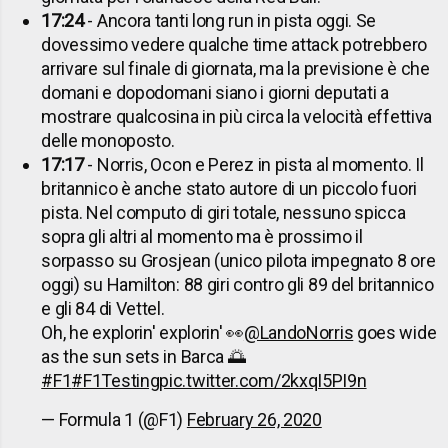
17:24
- Ancora tanti long run in pista oggi. Se
dovessimo vedere qualche time attack potrebbero
arrivare sul finale di giornata, ma la previsione è che
domani e dopodomani siano i giorni deputati a
mostrare qualcosina in più circa la velocità effettiva
delle monoposto.
17:17
- Norris, Ocon e Perez in pista al momento. Il
britannico è anche stato autore di un piccolo fuori
pista. Nel computo di giri totale, nessuno spicca
sopra gli altri al momento ma è prossimo il
sorpasso su Grosjean (unico pilota impegnato 8 ore
oggi) su Hamilton: 88 giri contro gli 89 del britannico
e gli 84 di Vettel.
Oh, he explorin' explorin' 👀
@LandoNorris
goes wide
as the sun sets in Barca 🌅
#F1
#F1Testing
pic.twitter.com/2kxqI5PI9n
— Formula 1 (@F1)
February 26, 2020