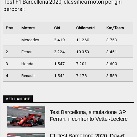
Test F1 Barcellona 2020, classifica motori per giri
percorsi:
Pos
Motore
Giri
Chilometri
Km/Team
1
Mercedes
2.419
11.260
3.753
2
Ferrari
2.224
10.353
3.451
3
Honda
1.547
7.201
3.600
4
Renault
1.542
7.178
3.589
VEDI ANCHE
Test Barcellona, simulazione GP
Ferrari: il confronto Vettel-Leclerc
F1 Test Barcellona 2020, Day-6: