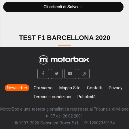
Gli articoli di Salvo
TEST F1 BARCELLONA 2020
Newsletter
Chi siamo
Mappa Sito
Contatti
Privacy
Termini e condizioni
Pubblicità
MotorBox è una testata giornalistica registrata al Tribunale di Milano
n. 97 del 26.02.2001
© 1997-2026 Copyright Boxer S.r.L. - P.I:12602350154