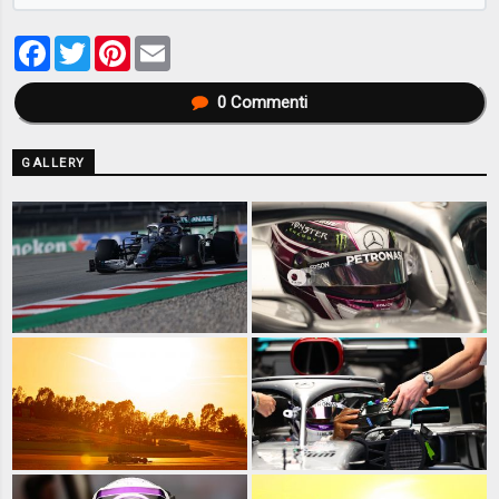
Facebook
Twitter
Pinterest
Email
0
Commenti
GALLERY