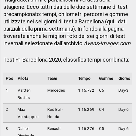
stagione. Ecco tutti i dati delle due settimane di test
precampionato: tempi, chilometri percorsi e gomme
utilizzate nei sei giorni di test a Barcellona (
qui i dati
parziali della prima settimana
). In fondo alla pagina
troverete anche le migliori foto dei sei giorni di test
invernali selezionate dall'archivio
Avens-Images.com
.
Test F1 Barcellona 2020, classifica tempi combinata:
Pos
Pilota
Team
Tempo
Gomme
Giorno
1
Valtteri
Mercedes
1:15.732
C5
Day-3
Bottas
2
Max
Red Bull-
1:16.269
C4
Day-6
Verstappen
Honda
3
Daniel
Renault
1:16.276
C5
Day-6
Ricciardo