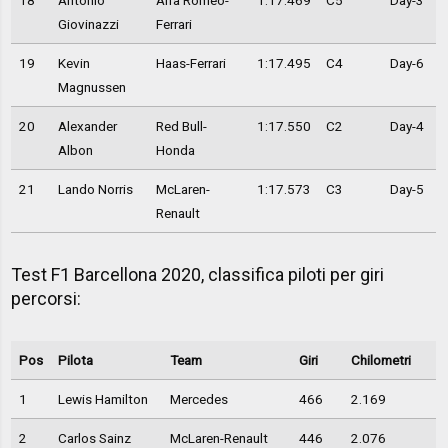
18
Antonio
Alfa Romeo-
1:17.469
C5
Day-3
Giovinazzi
Ferrari
19
Kevin
Haas-Ferrari
1:17.495
C4
Day-6
Magnussen
20
Alexander
Red Bull-
1:17.550
C2
Day-4
Albon
Honda
21
Lando Norris
McLaren-
1:17.573
C3
Day-5
Renault
Test F1 Barcellona 2020, classifica piloti per giri
percorsi:
Pos
Pilota
Team
Giri
Chilometri
1
Lewis Hamilton
Mercedes
466
2.169
2
Carlos Sainz
McLaren-Renault
446
2.076