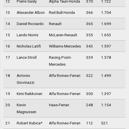
12
Pierre Gasly
Alpha Tauri-Honda
370
1.722
13
Alexander Albon
Red Bull-Honda
366
1.704
14
Daniel Ricciardo
Renault
365
1.699
15
Lando Norris
McLaren-Renault
355
1.653
16
Nicholas Latifi
Williams-Mercedes
343
1.597
17
Lance Stroll
Racing Point-
339
1.578
Mercedes
18
Antonio
Alfa Romeo-Ferrari
322
1.499
Giovinazzi
19
Kimi Raikkonen
Alfa Romeo-Ferrari
300
1.397
20
Kevin
Haas-Ferrari
248
1.154
Magnussen
21
Robert Kubica*
Alfa Romeo-Ferrari
112
521