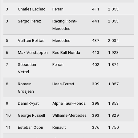
3
Charles Leclerc
Ferrari
411
2.053
3
Sergio Perez
Racing Point-
441
2.053
Mercedes
5
Valtteri Bottas
Mercedes
437
2.034
6
Max Verstappen
Red Bull-Honda
413
1.923
7
Sebastian
Ferrari
402
1.871
Vettel
8
Romain
Haas-Ferrari
399
1.857
Grosjean
9
Daniil Kvyat
Alpha Tauri-Honda
398
1.853
10
George Russell
Williams-Mercedes
393
1.829
11
Esteban Ocon
Renault
376
1.750