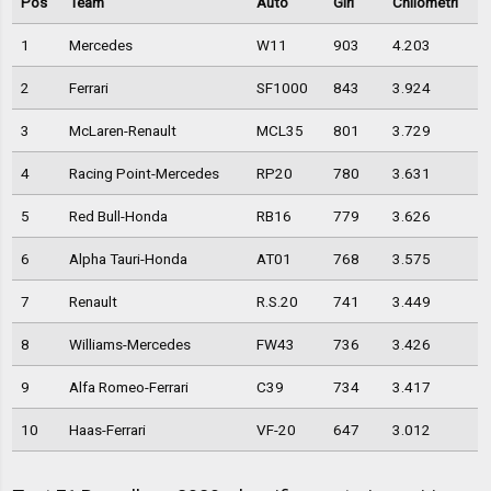
Pos
Team
Auto
Giri
Chilometri
1
Mercedes
W11
903
4.203
2
Ferrari
SF1000
843
3.924
3
McLaren-Renault
MCL35
801
3.729
4
Racing Point-Mercedes
RP20
780
3.631
5
Red Bull-Honda
RB16
779
3.626
6
Alpha Tauri-Honda
AT01
768
3.575
7
Renault
R.S.20
741
3.449
8
Williams-Mercedes
FW43
736
3.426
9
Alfa Romeo-Ferrari
C39
734
3.417
10
Haas-Ferrari
VF-20
647
3.012