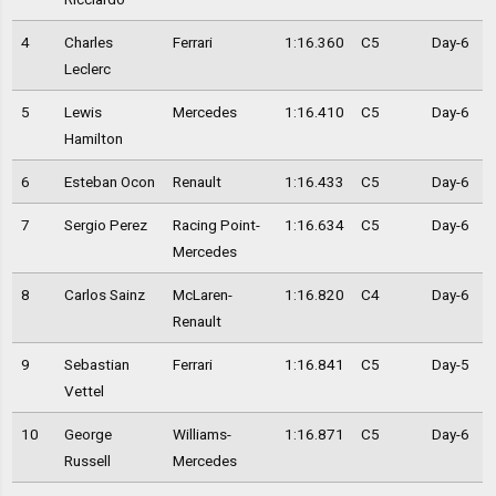
4
Charles
Ferrari
1:16.360
C5
Day-6
Leclerc
5
Lewis
Mercedes
1:16.410
C5
Day-6
Hamilton
6
Esteban Ocon
Renault
1:16.433
C5
Day-6
7
Sergio Perez
Racing Point-
1:16.634
C5
Day-6
Mercedes
8
Carlos Sainz
McLaren-
1:16.820
C4
Day-6
Renault
9
Sebastian
Ferrari
1:16.841
C5
Day-5
Vettel
10
George
Williams-
1:16.871
C5
Day-6
Russell
Mercedes