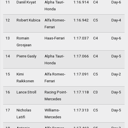
11
Daniil Kvyat
Alpha Tauri-
1:16.914
C4
Day-6
Honda
12
Robert Kubica
Alfa Romeo-
1:16.942
C5
Day-4
Ferrari
13
Romain
Haas-Ferrari
1:17.037
C4
Day-6
Grosjean
14
Pierre Gasly
Alpha Tauri-
1:17.066
C4
Day-5
Honda
15
Kimi
Alfa Romeo-
1:17.091
C5
Day-2
Raikkonen
Ferrari
16
Lance Stroll
Racing Point-
1:17.118
C3
Day-5
Mercedes
17
Nicholas
Williams-
1:17.313
C5
Day-5
Latifi
Mercedes