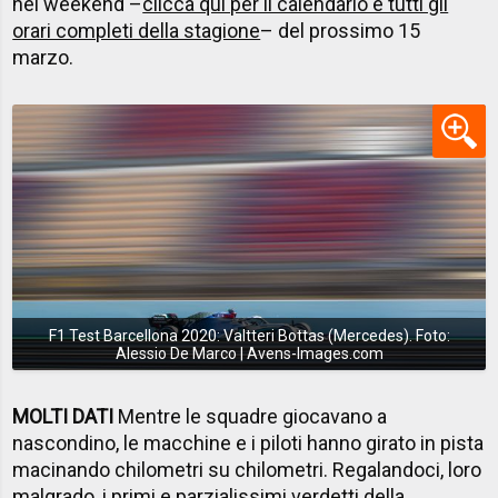
nel weekend –
clicca qui per il calendario e tutti gli
orari completi della stagione
– del prossimo 15
marzo.
F1 Test Barcellona 2020: Valtteri Bottas (Mercedes). Foto:
Alessio De Marco | Avens-Images.com
MOLTI DATI
Mentre le squadre giocavano a
nascondino, le macchine e i piloti hanno girato in pista
macinando chilometri su chilometri. Regalandoci, loro
malgrado, i primi e parzialissimi verdetti della