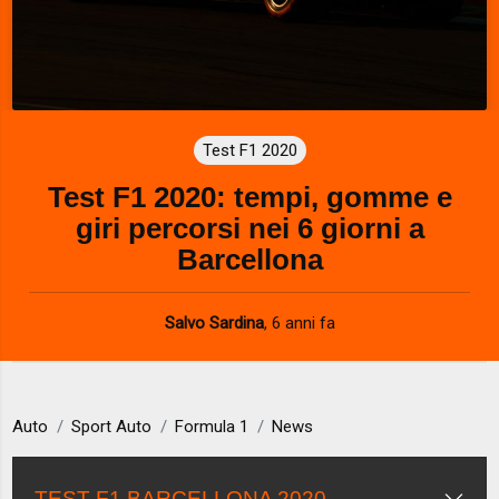
Test F1 2020
Test F1 2020: tempi, gomme e
giri percorsi nei 6 giorni a
Barcellona
Salvo Sardina
,
6 anni fa
Auto
Sport Auto
Formula 1
News
TEST F1 BARCELLONA 2020