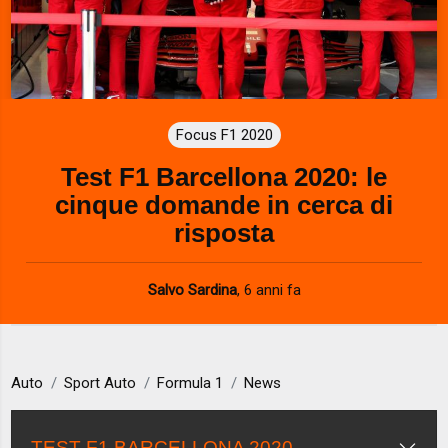
Focus F1 2020
Test F1 Barcellona 2020: le
cinque domande in cerca di
risposta
Salvo Sardina
,
6 anni fa
Auto
Sport Auto
Formula 1
News
TEST F1 BARCELLONA 2020