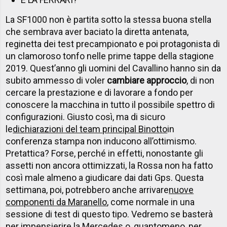
La SF1000 non è partita sotto la stessa buona stella
che sembrava aver baciato la diretta antenata,
reginetta dei test precampionato e poi protagonista di
un clamoroso tonfo nelle prime tappe della stagione
2019. Quest’anno gli uomini del Cavallino hanno sin da
subito ammesso di voler
cambiare approccio
, di non
cercare la prestazione e di lavorare a fondo per
conoscere la macchina in tutto il possibile spettro di
configurazioni. Giusto così, ma di sicuro
le
dichiarazioni del team principal Binotto
in
conferenza stampa non inducono all’ottimismo.
Pretattica? Forse, perché in effetti, nonostante gli
assetti non ancora ottimizzati, la Rossa non ha fatto
così male almeno a giudicare dai dati Gps. Questa
settimana, poi, potrebbero anche arrivare
nuove
componenti da Maranello
, come normale in una
sessione di test di questo tipo. Vedremo se basterà
per impensierire la Mercedes o, quantomeno, per