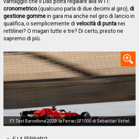
vantaggio che il Das potrà regalare alla W11:
cronometrico
(qualcuno parla di due decimi al giro),
di
gestione gomme
in gara ma anche nel giro di lancio in
qualifica, o semplicemente di
velocità di punta
nei
rettilinei? O magari tutte e tre? Di certo, presto ne
sapremo di più.
F1 Test Barcellona 2020: la Ferrari SF1000 di Sebastian Vettel
E LA FERRARI?