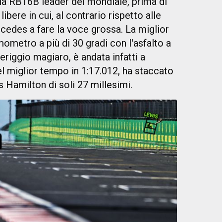
la RB16B leader del mondiale, prima di
ibere in cui, al contrario rispetto alle
rcedes a fare la voce grossa. La miglior
ometro a più di 30 gradi con l'asfalto a
riggio magiaro, è andata infatti a
el miglior tempo in 1:17.012, ha staccato
 Hamilton di soli 27 millesimi.