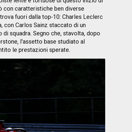
 piste lente e tortuose di questo inizio di
ò con caratteristiche ben diverse
ritrova fuori dalla top-10: Charles Leclerc
a, con Carlos Sainz staccato di un
di squadra. Segno che, stavolta, dopo
rstone, l'assetto base studiato al
tito le prestazioni sperate.