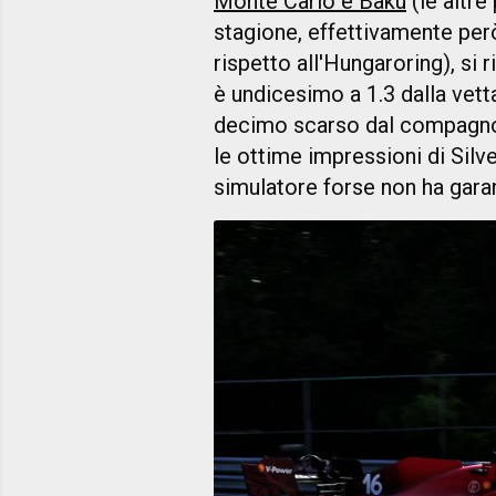
Monte Carlo e Baku
(le altre
stagione, effettivamente per
rispetto all'Hungaroring), si 
è undicesimo a 1.3 dalla vett
decimo scarso dal compagno 
le ottime impressioni di Silve
simulatore forse non ha garan