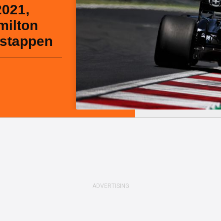
2021,
milton
rstappen