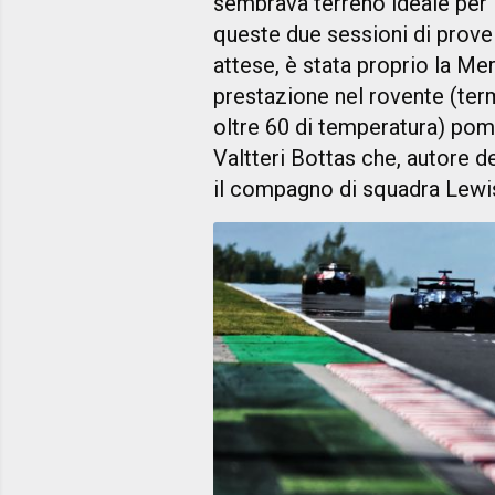
sembrava terreno ideale per 
queste due sessioni di prove l
attese, è stata proprio la Me
prestazione nel rovente (term
oltre 60 di temperatura) pome
Valtteri Bottas che, autore d
il compagno di squadra Lewis