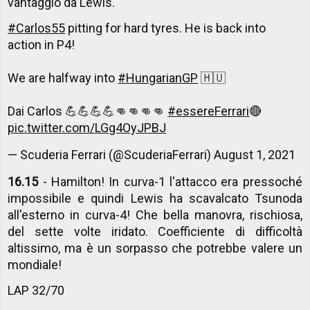
vantaggio da Lewis.
#Carlos55
pitting for hard tyres. He is back into
action in P4!
We are halfway into
#HungarianGP
🇭🇺
Dai Carlos 💪💪💪💪👊👊👊👊
#essereFerrari
🔴
pic.twitter.com/LGg4OyJPBJ
— Scuderia Ferrari (@ScuderiaFerrari)
August 1, 2021
16.15
- Hamilton! In curva-1 l'attacco era pressoché
impossibile e quindi Lewis ha scavalcato Tsunoda
all'esterno in curva-4! Che bella manovra, rischiosa,
del sette volte iridato. Coefficiente di difficoltà
altissimo, ma è un sorpasso che potrebbe valere un
mondiale!
LAP 32/70