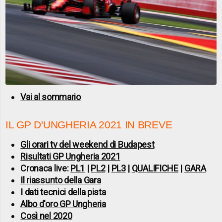
Vai al sommario
IL GP D'UNGHERIA 2021 IN BREVE
Gli orari tv del weekend di Budapest
Risultati GP Ungheria 2021
Cronaca live:
PL1
|
PL2
|
PL3
|
QUALIFICHE
|
GARA
Il riassunto della Gara
I dati tecnici della pista
Albo d'oro GP Ungheria
Così nel 2020