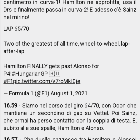
centimetro in curva-1! Hamilton ne approfitta, usa il
Drs e finalmente passa in curva-2! E adesso c'è Sainz
nel mirino!
LAP 65/70
Two of the greatest of all time, wheel-to-wheel, lap-
after-lap
Hamilton FINALLY gets past Alonso for
P4!
#HungarianGP
🇭🇺
#F1
pic.twitter.com/v7roMkI0je
— Formula 1 (@F1)
August 1, 2021
16.59
- Siamo nel corso del giro 64/70, con Ocon che
mantiene un secondino di gap su Vettel. Poi Sainz,
che ormai ha perso contatto con la coppia di testa. E,
subito alle sue spalle, Hamilton e Alonso.
16.57
- Che duello pazzesco tra Hamilton e Alonso!