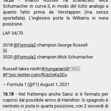
16.20
- Intanto Russell ha scavalcato Mick
Schumacher in curva-3, in modo del tutto analogo a
quanto fatto prima da Verstappen (ma senza
sportellata). L'inglesino porta la Williams in nona
posizione.
LAP 34/70
2018
@Formula2
champion George Russell
🆚
2020
@Formula2
champion Mick Schumacher
Russell takes ninth!
#HungarianGP
🇭🇺
#F1
pic.twitter.com/RUp2yKg2Eo
— Formula 1 (@F1)
August 1, 2021
16.18
- Nel frattempo anche Sainz si è fermato per
coprirsi dal possibile arrivo di Hamilton: lo spagnolo è
rientrato in pista in quarta posizione, con 2 secondi di