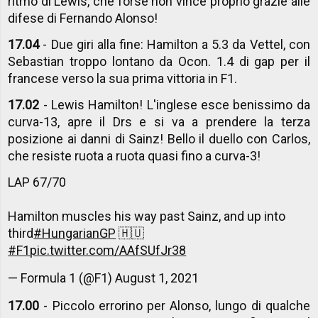
ritmo di Lewis, che forse non vince proprio grazie alle
difese di Fernando Alonso!
17.04
- Due giri alla fine: Hamilton a 5.3 da Vettel, con
Sebastian troppo lontano da Ocon. 1.4 di gap per il
francese verso la sua prima vittoria in F1.
17.02
- Lewis Hamilton! L'inglese esce benissimo da
curva-13, apre il Drs e si va a prendere la terza
posizione ai danni di Sainz! Bello il duello con Carlos,
che resiste ruota a ruota quasi fino a curva-3!
LAP 67/70
Hamilton muscles his way past Sainz, and up into
third
#HungarianGP
🇭🇺
#F1
pic.twitter.com/AAfSUfJr38
— Formula 1 (@F1)
August 1, 2021
17.00
- Piccolo errorino per Alonso, lungo di qualche