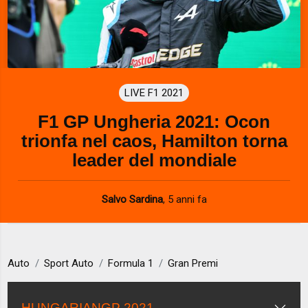
LIVE F1 2021
F1 GP Ungheria 2021: Ocon
trionfa nel caos, Hamilton torna
leader del mondiale
Salvo Sardina
,
5 anni fa
Auto
Sport Auto
Formula 1
Gran Premi
HUNGARIANGP 2021