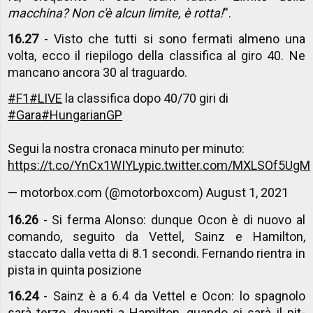
macchina? Non c'è alcun limite, è rotta!
''.
16.27
- Visto che tutti si sono fermati almeno una
volta, ecco il riepilogo della classifica al giro 40. Ne
mancano ancora 30 al traguardo.
#F1
#LIVE
la classifica dopo 40/70 giri di
#Gara
#HungarianGP
Segui la nostra cronaca minuto per minuto:
https://t.co/YnCx1WIYLy
pic.twitter.com/MXLSOf5UgM
— motorbox.com (@motorboxcom)
August 1, 2021
16.26
- Si ferma Alonso: dunque Ocon è di nuovo al
comando, seguito da Vettel, Sainz e Hamilton,
staccato dalla vetta di 8.1 secondi. Fernando rientra in
pista in quinta posizione
16.24
- Sainz è a 6.4 da Vettel e Ocon: lo spagnolo
sarà terzo, davanti a Hamilton, quando ci sarà il pit-