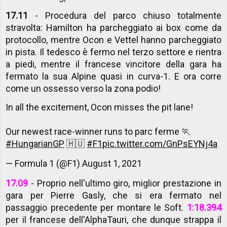
17.11
- Procedura del parco chiuso totalmente
stravolta: Hamilton ha parcheggiato ai box come da
protocollo, mentre Ocon e Vettel hanno parcheggiato
in pista. Il tedesco è fermo nel terzo settore e rientra
a piedi, mentre il francese vincitore della gara ha
fermato la sua Alpine quasi in curva-1. E ora corre
come un ossesso verso la zona podio!
In all the excitement, Ocon misses the pit lane!
Our newest race-winner runs to parc ferme 🏃
#HungarianGP
🇭🇺
#F1
pic.twitter.com/GnPsEYNj4a
— Formula 1 (@F1)
August 1, 2021
17.09
- Proprio nell'ultimo giro, miglior prestazione in
gara per Pierre Gasly, che si era fermato nel
passaggio precedente per montare le Soft.
1:18.394
per il francese dell'AlphaTauri, che dunque strappa il