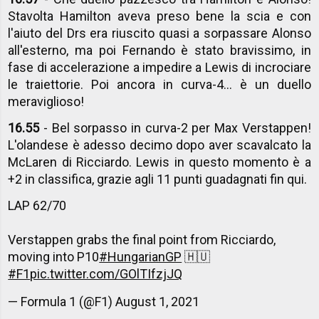
Stavolta Hamilton aveva preso bene la scia e con
l'aiuto del Drs era riuscito quasi a sorpassare Alonso
all'esterno, ma poi Fernando è stato bravissimo, in
fase di accelerazione a impedire a Lewis di incrociare
le traiettorie. Poi ancora in curva-4... è un duello
meraviglioso!
16.55
- Bel sorpasso in curva-2 per Max Verstappen!
L'olandese è adesso decimo dopo aver scavalcato la
McLaren di Ricciardo. Lewis in questo momento è a
+2 in classifica, grazie agli 11 punti guadagnati fin qui.
LAP 62/70
Verstappen grabs the final point from Ricciardo,
moving into P10
#HungarianGP
🇭🇺
#F1
pic.twitter.com/GOlTIfzjJQ
— Formula 1 (@F1)
August 1, 2021