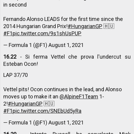
in second
Fernando Alonso LEADS for the first time since the
2014 Hungarian Grand Prix!
#HungarianGP
🇭🇺
#F1
pic.twitter.com/9s1shUsPUP
— Formula 1 (@F1)
August 1, 2021
16.22
- Si ferma Vettel che prova l'undercut su
Esteban Ocon!
LAP 37/70
Vettel pits! Ocon continues in the lead, and Alonso
moves up to make it an
@AlpineF1Team
1-
2!
#HungarianGP
🇭🇺
#F1
pic.twitter.com/SNEbUd5yRa
— Formula 1 (@F1)
August 1, 2021