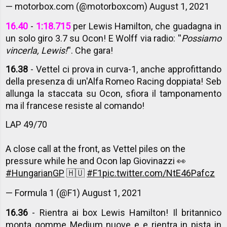
— motorbox.com (@motorboxcom)
August 1, 2021
16.40
-
1:18.715
per Lewis Hamilton, che guadagna in
un solo giro 3.7 su Ocon! E Wolff via radio: ''
Possiamo
vincerla, Lewis!
''. Che gara!
16.38
- Vettel ci prova in curva-1, anche approfittando
della presenza di un'Alfa Romeo Racing doppiata! Seb
allunga la staccata su Ocon, sfiora il tamponamento
ma il francese resiste al comando!
LAP 49/70
A close call at the front, as Vettel piles on the
pressure while he and Ocon lap Giovinazzi 👀
#HungarianGP
🇭🇺
#F1
pic.twitter.com/NtE46Pafcz
— Formula 1 (@F1)
August 1, 2021
16.36
- Rientra ai box Lewis Hamilton! Il britannico
monta gomme Medium nuove e e rientra in pista in