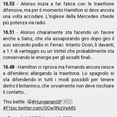
16.53
- Alonso inizia a far fatica con le traiettorie
difensive, ma per il momento Hamilton si deve ancora
una volta accodare. L'inglese della Mercedes chiede
più potenza via radio.
16.51
- Alonso chiaramente sta facendo un favore
anche a Sainz, che sta assaporando giro dopo giro il
suo secondo podio in Ferrari. Intanto Ocon, lì davanti,
a 1.1 di vantaggio su un Vettel che probabilmente sta
conservando le energie per gli assalti finali...
16.48
- Hamilton ci riprova ma Fernando ancora riesce
a difendersi allargando la traiettoria. Lo spagnolo si
sta difendendo in tutti i modi possibili per tenere
dietro il britannico, che ovviamente non deve rischiare
il contatto...
This battle. 🤤
#HungarianGP
🇭🇺
#F1
pic.twitter.com/OOw9NzVwMS