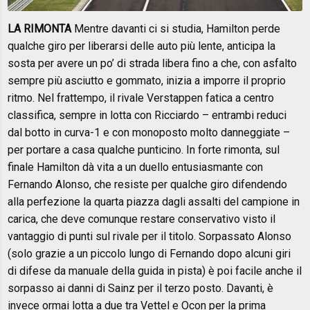
LA RIMONTA
Mentre davanti ci si studia,
Hamilton perde
qualche giro per liberarsi delle auto più lente, anticipa la
sosta per avere un po’ di strada libera fino a che, con asfalto
sempre più asciutto e gommato, inizia a imporre il proprio
ritmo. Nel frattempo, il rivale Verstappen fatica a centro
classifica, sempre in lotta con Ricciardo – entrambi reduci
dal botto in curva-1 e con monoposto molto danneggiate –
per portare a casa qualche punticino. In forte rimonta, sul
finale Hamilton dà vita a un duello entusiasmante con
Fernando Alonso, che resiste per qualche giro difendendo
alla perfezione la quarta piazza dagli assalti del campione in
carica, che deve comunque restare conservativo visto il
vantaggio di punti sul rivale per il titolo. Sorpassato Alonso
(solo grazie a un piccolo lungo di Fernando dopo alcuni giri
di difese da manuale della guida in pista) è poi facile anche il
sorpasso ai danni di Sainz per il terzo posto. Davanti, è
invece ormai lotta a due tra Vettel e Ocon per la prima