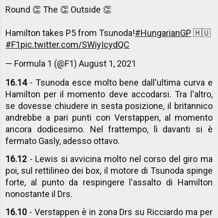
Round 👏 The 👏 Outside 👏
Hamilton takes P5 from Tsunoda!
#HungarianGP
🇭🇺
#F1
pic.twitter.com/SWiyIcydQC
— Formula 1 (@F1)
August 1, 2021
16.14
- Tsunoda esce molto bene dall'ultima curva e
Hamilton per il momento deve accodarsi. Tra l'altro,
se dovesse chiudere in sesta posizione, il britannico
andrebbe a pari punti con Verstappen, al momento
ancora dodicesimo. Nel frattempo, lì davanti si è
fermato Gasly, adesso ottavo.
16.12
- Lewis si avvicina molto nel corso del giro ma
poi, sul rettilineo dei box, il motore di Tsunoda spinge
forte, al punto da respingere l'assalto di Hamilton
nonostante il Drs.
16.10
- Verstappen è in zona Drs su Ricciardo ma per