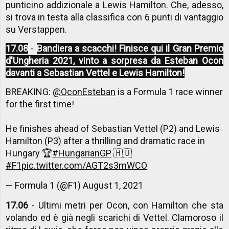
punticino addizionale a Lewis Hamilton. Che, adesso,
si trova in testa alla classifica con 6 punti di vantaggio
su Verstappen.
17.08
-
Bandiera a scacchi! Finisce qui il Gran Premio
d'Ungheria 2021, vinto a sorpresa da Esteban Ocon
davanti a Sebastian Vettel e Lewis Hamilton!
BREAKING:
@OconEsteban
is a Formula 1 race winner
for the first time!
He finishes ahead of Sebastian Vettel (P2) and Lewis
Hamilton (P3) after a thrilling and dramatic race in
Hungary 🏆
#HungarianGP
🇭🇺
#F1
pic.twitter.com/AGT2s3mWCO
— Formula 1 (@F1)
August 1, 2021
17.06
- Ultimi metri per Ocon, con Hamilton che sta
volando ed è già negli scarichi di Vettel. Clamoroso il