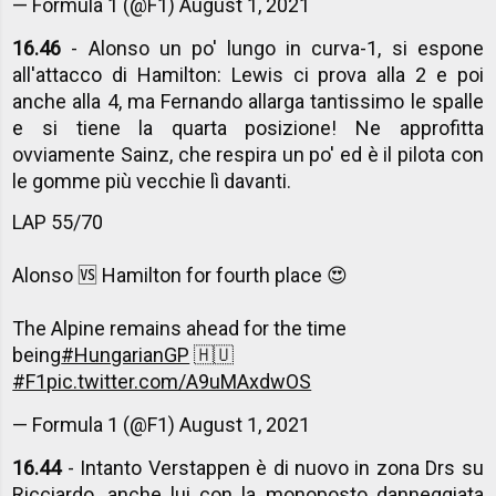
— Formula 1 (@F1)
August 1, 2021
16.46
- Alonso un po' lungo in curva-1, si espone
all'attacco di Hamilton: Lewis ci prova alla 2 e poi
anche alla 4, ma Fernando allarga tantissimo le spalle
e si tiene la quarta posizione! Ne approfitta
ovviamente Sainz, che respira un po' ed è il pilota con
le gomme più vecchie lì davanti.
LAP 55/70
Alonso 🆚 Hamilton for fourth place 😍
The Alpine remains ahead for the time
being
#HungarianGP
🇭🇺
#F1
pic.twitter.com/A9uMAxdwOS
— Formula 1 (@F1)
August 1, 2021
16.44
- Intanto Verstappen è di nuovo in zona Drs su
Ricciardo, anche lui con la monoposto danneggiata