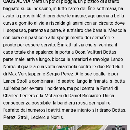
CAOS AL VIA
Metti un po' di pioggia, un pizzico di asfalto
bagnato su cui nessuno, in tutto l'arco del fine settimana, ha
avuto la possibilità di prendere le misure, aggiunci una bella
curva a gomito al via e riscalda gli animi con un circuito dove
il sorpasso, partenza a parte, è tutt'altro che banale. Mescola
con cura e il pasticcio allo spegnimento dei semafori è
pronto per essere servito. È infatti al via che si verifica il
caos totale che spalanca le porte a Ocon: Valtteri Bottas
parte male, arriva lungo, blocca le anteriori e travolge Lando
Norris, il quale a sua volta carambola contro le due Red Bull
di Max Verstappen e Sergio Perez. Alle sue spalle, è poi
Lance Stroll a combinare il disastro: lungo in frenata, si butta
sull'erba per evitare l'incidente, ma poi centra la Ferrari di
Charles Leclerc e la McLaren di Daniel Ricciardo. Unica
conseguenza possibile: la bandiera rossa per ripulire
l'asfalto dai numerosi detriti, mentre intanto si ritirano Bottas,
Perez, Stroll, Leclerc e Norris.