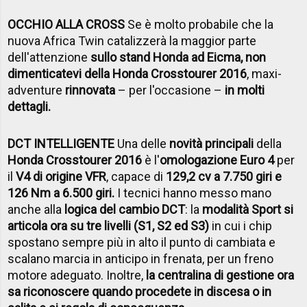
OCCHIO ALLA CROSS
Se è molto probabile che la
nuova Africa Twin catalizzerà la maggior parte
dell'attenzione
sullo stand Honda ad Eicma, non
dimenticatevi della Honda Crosstourer 2016
, maxi-
adventure
rinnovata
– per l'occasione –
in molti
dettagli.
DCT INTELLIGENTE
Una delle
novità principali
della
Honda Crosstourer 2016
è l'
omologazione Euro 4
per
il
V4 di origine VFR
, capace di
129,2 cv a 7.750 giri e
126 Nm a 6.500 giri.
I tecnici hanno messo mano
anche alla
logica del cambio DCT
: la
modalità Sport si
articola ora su tre livelli (S1, S2 ed S3)
in cui i chip
spostano sempre più in alto il punto di cambiata e
scalano marcia in anticipo in frenata, per un freno
motore adeguato. Inoltre,
la centralina di gestione ora
sa riconoscere quando procedete in discesa o in