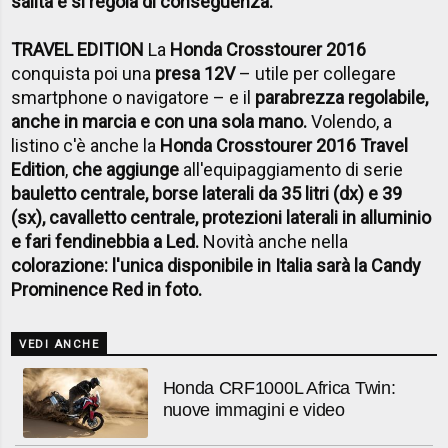
salita e si regola di conseguenza.
TRAVEL EDITION
La
Honda Crosstourer 2016
conquista poi una
presa 12V
– utile per collegare
smartphone o navigatore – e il
parabrezza regolabile,
anche in marcia e con una sola mano.
Volendo, a
listino c'è anche la
Honda Crosstourer 2016 Travel
Edition
,
che aggiunge
all'equipaggiamento di serie
bauletto centrale, borse laterali da 35 litri (dx) e 39
(sx), cavalletto centrale, protezioni laterali in alluminio
e fari fendinebbia a Led.
Novità anche nella
colorazione: l'unica disponibile in Italia sarà la Candy
Prominence Red in foto.
VEDI ANCHE
Honda CRF1000L Africa Twin:
nuove immagini e video