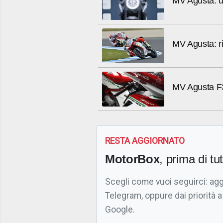
MV Agusta: un
MV Agusta: r
MV Agusta 
RESTA AGGIORNATO
MotorBox
, prima di tutt
Scegli come vuoi seguirci: ag
Telegram, oppure dai priorità a
Google.