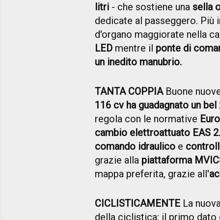
litri
- che sostiene una
sella 
dedicate al passeggero. Più i
d'organo maggiorate nella capa
LED
mentre il
ponte di coma
un inedito manubrio.
TANTA COPPIA
Buone nuove
116 cv ha guadagnato un bel 
regola con le normative
Euro
cambio elettroattuato EAS 2.0
comando idraulico
e
controll
grazie alla
piattaforma MVIC
mappa preferita, grazie all'
ac
CICLISTICAMENTE
La nuova
della ciclistica: il primo dat