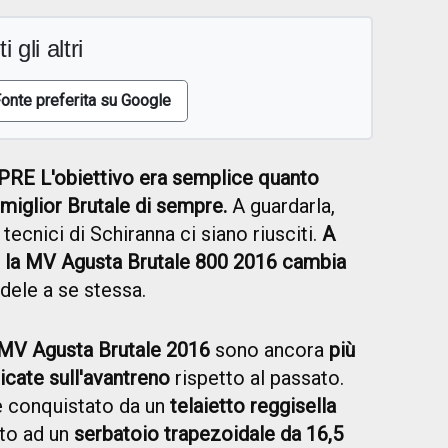
i gli altri
onte preferita su Google
E L'obiettivo era semplice quanto
miglior Brutale di sempre.
A guardarla,
tecnici di Schiranna ci siano riusciti.
A
o, la MV Agusta Brutale 800 2016 cambia
edele a se stessa.
MV Agusta Brutale 2016
sono ancora
più
cate sull'avantreno
rispetto al passato.
 è conquistato da un
telaietto reggisella
ato ad un
serbatoio trapezoidale da 16,5