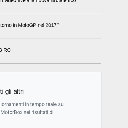
 video rivela la nuova Brutale 800
itorno in MotoGP nel 2017?
F3 RC
i gli altri
giornamenti in tempo reale su
 MotorBox nei risultati di