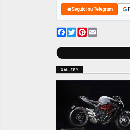
Seguici su Telegram
F
Facebook
Twitter
Pinterest
Email
GALLERY