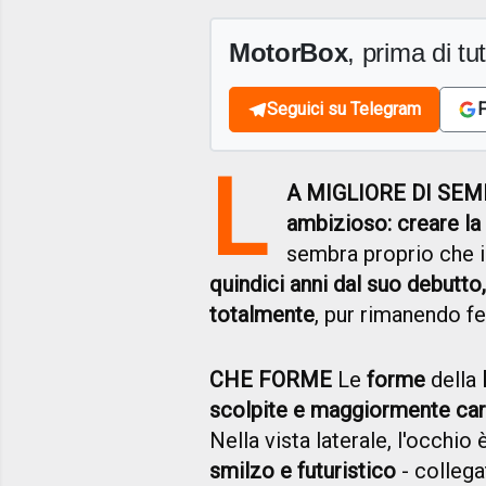
MotorBox
, prima di tutt
Seguici su Telegram
F
L
A MIGLIORE DI SEMPR
ambizioso: creare la 
sembra proprio che i 
quindici anni dal suo debutt
totalmente
, pur rimanendo f
CHE FORME
Le
forme
della
scolpite e maggiormente cari
Nella vista laterale, l'occhio
smilzo e futuristico
- colleg