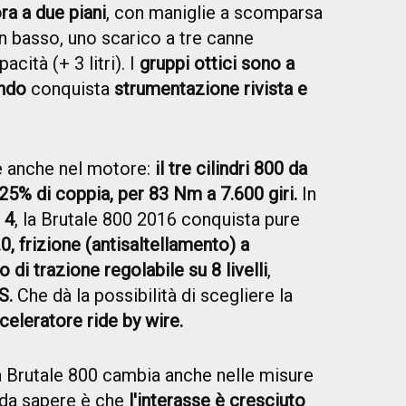
ora a due piani
, con maniglie a scomparsa
n basso, uno scarico a tre canne
cità (+ 3 litri). I
gruppi ottici sono a
ndo
conquista
strumentazione rivista e
 anche nel motore:
il tre cilindri 800 da
25% di coppia, per 83 Nm a 7.600 giri.
In
 4
, la Brutale 800 2016 conquista pure
, frizione (antisaltellamento) a
o di trazione regolabile su 8 livelli
,
S.
Che dà la possibilità di scegliere la
celeratore ride by wire.
 Brutale 800 cambia anche nelle misure
o da sapere è che
l'interasse è cresciuto