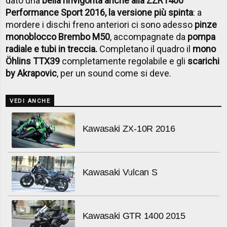
dato una
bella rinvigorita anche alla ZZR1400
Performance Sport 2016, la versione più spinta
: a
mordere i dischi freno anteriori ci sono adesso
pinze
monoblocco Brembo M50
, accompagnate da
pompa
radiale e tubi in treccia.
Completano il quadro il
mono
Öhlins TTX39
completamente regolabile e gli
scarichi
by Akrapovic
, per un sound come si deve.
VEDI ANCHE
Kawasaki ZX-10R 2016
Kawasaki Vulcan S
Kawasaki GTR 1400 2015