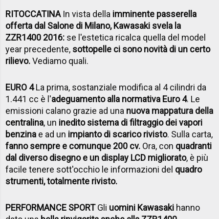
RITOCCATINA
In vista della
imminente passerella
offerta dal Salone di Milano, Kawasaki svela la
ZZR1400 2016:
se l'estetica ricalca quella del model
year precedente,
sottopelle ci sono novità di un certo
rilievo.
Vediamo quali.
EURO 4
La prima, sostanziale modifica al 4 cilindri da
1.441 cc è l'
adeguamento alla normativa Euro 4
. Le
emissioni calano grazie ad una
nuova mappatura della
centralina
, un
inedito sistema di filtraggio dei vapori
benzina
e ad un
impianto di scarico rivisto
. Sulla carta,
fanno sempre e comunque 200 cv.
Ora, con
quadranti
dal diverso disegno e un display LCD migliorato
, è più
facile tenere sott'occhio le informazioni del
quadro
strumenti, totalmente rivisto.
PERFORMANCE SPORT
Gli
uomini Kawasaki
hanno