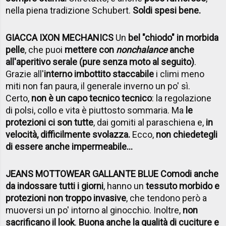
nella piena tradizione Schubert.
Soldi spesi bene.
GIACCA IXON MECHANICS
Un
bel "chiodo" in morbida
pelle
, che puoi
mettere con
nonchalance
anche
all'aperitivo serale (pure senza moto al seguito)
.
Grazie all'
interno imbottito staccabile
i climi meno
miti non fan paura, il generale inverno un po' sì.
Certo,
non è un capo tecnico tecnico
: la regolazione
di polsi, collo e vita è piuttosto sommaria. Ma
le
protezioni ci son tutte
, dai gomiti al paraschiena e,
in
velocità, difficilmente svolazza.
Ecco,
non chiedetegli
di essere anche impermeabile...
JEANS MOTTOWEAR GALLANTE BLUE
Comodi anche
da indossare tutti i giorni
, hanno un
tessuto morbido e
protezioni non troppo invasive
, che tendono però a
muoversi un po' intorno al ginocchio. Inoltre,
non
sacrificano il look
.
Buona anche la qualità di cuciture e