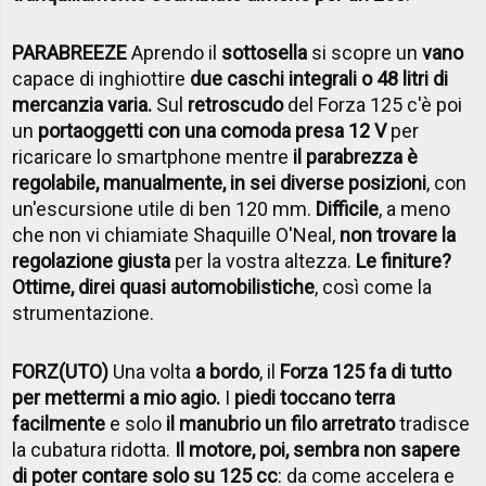
PARABREEZE
Aprendo il
sottosella
si scopre un
vano
capace di inghiottire
due caschi integrali o 48 litri di
mercanzia varia.
Sul
retroscudo
del Forza 125 c'è poi
un
portaoggetti con una comoda presa 12 V
per
ricaricare lo smartphone mentre
il parabrezza è
regolabile, manualmente, in sei diverse posizioni
, con
un'escursione utile di ben 120 mm.
Difficile
, a meno
che non vi chiamiate Shaquille O'Neal,
non trovare la
regolazione giusta
per la vostra altezza.
Le finiture?
Ottime, direi quasi automobilistiche
, così come la
strumentazione.
FORZ(UTO)
Una volta
a bordo
, il
Forza 125 fa di tutto
per mettermi a mio agio.
I
piedi toccano terra
facilmente
e solo
il manubrio un filo arretrato
tradisce
la cubatura ridotta.
Il motore, poi, sembra non sapere
di poter contare solo su 125 cc
: da come accelera e