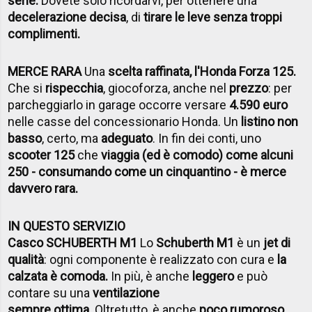
serie.
Dovete solo ricordarvi, per ottenere una
decelerazione decisa
, di
tirare le leve senza troppi
complimenti.
MERCE RARA
Una
scelta raffinata, l'Honda Forza 125.
Che si
rispecchia
, giocoforza, anche nel
prezzo
: per
parcheggiarlo in garage occorre versare
4.590 euro
nelle casse del concessionario Honda. Un
listino non
basso
, certo, ma
adeguato
. In fin dei conti, uno
scooter 125
che
viaggia (ed è comodo) come alcuni
250 - consumando come un cinquantino - è merce
davvero rara.
IN QUESTO SERVIZIO
Casco SCHUBERTH M1
Lo
Schuberth M1
è un
jet di
qualità
: ogni componente è realizzato con cura e
la
calzata è comoda.
In più, è anche
leggero
e può
contare su una
ventilazione
sempre ottima.
Oltretutto, è anche
poco rumoroso
,