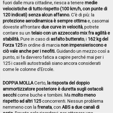
fuori dalle mura cittadine, riesca a tenere
medie
velocistiche di tutto rispetto (100 km/h, con punte di
120 indicati) senza alcun affanno.
C'è di più: la
protezione aerodinamica è sempre ottima
e, casomai
doveste affrontare
due curve in velocità
, potrete
contare su un
telaio con un azzeccato mix fra agilità e
stabilità.
Pure in caso di
asfalto butterato
, i
162 kg del
Forza 125
in ordine di marcia
non impensieriscono e
ciò vale anche per i neofiti.
Guidando un mezzo così a
punto, si fa davvero fatica a capire perché mai per i
125 i caselli autostradali siano ancora considerati
come le colonne d'Ercole.
DOPPIA MOLLA
Certo,
la risposta del doppio
ammortizzatore posteriore è duretta sugli ostacoli
secchi
come buche e tombini. Ma
molto meno
rispetto ad altri 125
concorrenti. Nessun problema
nemmeno con la
frenata
, con
ABS a due canali di