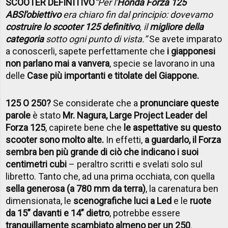
SCOOTER DEFINITIVO
“Per l'
Honda Forza 125
ABS
l'obiettivo
era chiaro fin dal principio: dovevamo
costruire lo scooter 125 definitivo
, il
migliore della
categoria
sotto ogni punto di vista.”
Se avete imparato
a conoscerli, sapete perfettamente che
i giapponesi
non parlano mai a vanvera
, specie se lavorano in una
delle
Case più importanti e titolate del Giappone.
125 O 250?
Se considerate che a
pronunciare queste
parole
è stato
Mr. Nagura, Large Project Leader del
Forza 125
, capirete bene che
le aspettative su questo
scooter sono molto alte.
In effetti,
a guardarlo, il Forza
sembra ben più grande di ciò che indicano i suoi
centimetri cubi
– peraltro scritti e svelati solo sul
libretto. Tanto che, ad una prima occhiata, con quella
sella generosa (a 780 mm da terra)
, la carenatura ben
dimensionata, le
scenografiche luci a Led
e le
ruote
da 15” davanti e 14” dietro
, potrebbe essere
tranquillamente scambiato almeno per un 250
.