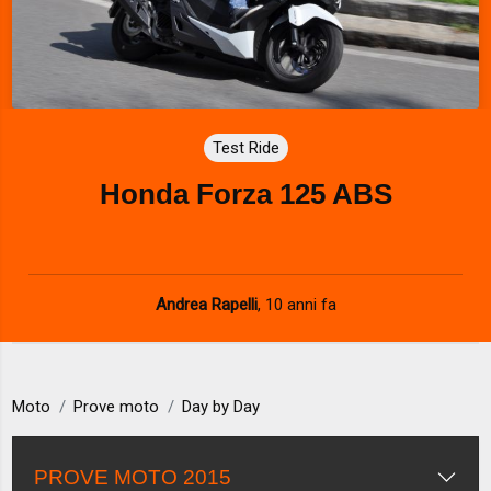
Test Ride
Honda Forza 125 ABS
Andrea Rapelli
,
10 anni fa
Moto
Prove moto
Day by Day
PROVE MOTO 2015