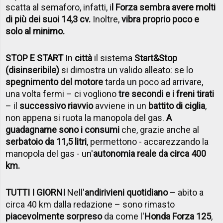
scatta al semaforo, infatti, i
l Forza sembra avere molti
di più dei suoi 14,3 cv.
Inoltre,
vibra proprio poco e
solo al minimo.
STOP E START
In
città
il sistema
Start&Stop
(disinseribile)
si dimostra un valido alleato: se lo
spegnimento del motore
tarda un poco ad arrivare,
una volta fermi – ci vogliono
tre secondi e i freni tirati
– il
successivo riavvio
avviene in un
battito di ciglia
,
non appena si ruota la manopola del gas.
A
guadagnarne sono i consumi
che, grazie anche al
serbatoio da 11,5 litri
, permettono - accarezzando la
manopola del gas - un'
autonomia reale da circa 400
km.
TUTTI I GIORNI
Nell'
andirivieni quotidiano
– abito a
circa 40 km dalla redazione – sono rimasto
piacevolmente sorpreso
da come l'
Honda Forza 125
,