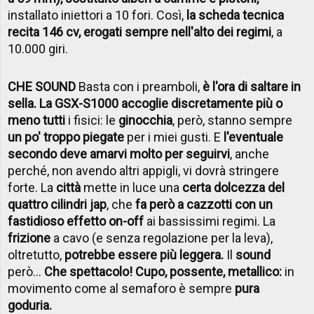
installato iniettori a 10 fori. Così,
la scheda tecnica
recita 146 cv, erogati sempre nell'alto dei regimi
, a
10.000 giri.
CHE SOUND
Basta con i preamboli,
è l'ora di saltare in
sella. La GSX-S1000 accoglie discretamente più o
meno tutti
i fisici: le
ginocchia
, però, stanno sempre
un po' troppo piegate
per i miei gusti. E
l'eventuale
secondo deve amarvi molto per seguirvi
, anche
perché, non avendo altri appigli, vi dovrà stringere
forte. La
città
mette in luce una
certa dolcezza del
quattro cilindri jap
, che
fa però a cazzotti con un
fastidioso effetto on-off
ai bassissimi regimi. La
frizione
a cavo (e senza regolazione per la leva),
oltretutto,
potrebbe essere più leggera.
Il
sound
però...
Che spettacolo! Cupo, possente, metallico:
in
movimento come al semaforo è sempre
pura
goduria.