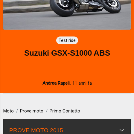
Test ride
Suzuki GSX-S1000 ABS
Andrea Rapelli
,
11 anni fa
Moto
Prove moto
Primo Contatto
PROVE MOTO 2015