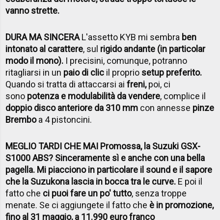
vanno strette.
DURA MA SINCERA
L'assetto KYB mi sembra
ben
intonato al carattere
, sul
rigido andante (in particolar
modo il mono).
I precisini, comunque, potranno
ritagliarsi in un
paio di clic
il proprio
setup preferito.
Quando si tratta di attaccarsi ai
freni,
poi, ci
sono
potenza e modulabilità da vendere
, complice il
doppio disco anteriore da 310 mm
con annesse
pinze
Brembo
a 4 pistoncini.
MEGLIO TARDI CHE MAI Promossa, la Suzuki GSX-
S1000 ABS? Sinceramente sì e anche con una bella
pagella. Mi piacciono in particolare il sound e il sapore
che la Suzukona lascia in bocca tra le curve.
E poi il
fatto che
ci puoi fare un po' tutto
, senza troppe
menate. Se ci aggiungete il fatto che
è in promozione,
fino al 31 maggio, a 11.990 euro franco