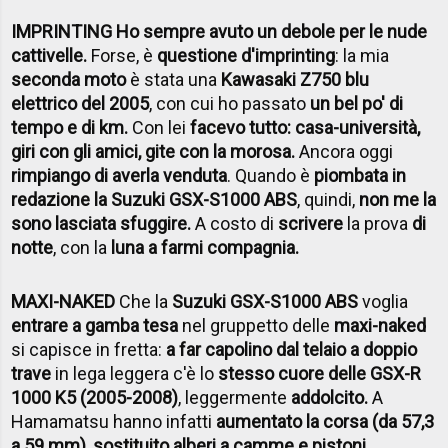
IMPRINTING Ho sempre avuto un debole per le nude
cattivelle.
Forse, è
questione d'imprinting
: la mia
seconda moto
è stata una
Kawasaki Z750 blu
elettrico del 2005
, con cui ho passato
un bel po' di
tempo e di km.
Con lei
facevo tutto: casa-università,
giri con gli amici, gite con la morosa.
Ancora oggi
rimpiango di averla venduta
. Quando è
piombata in
redazione la Suzuki GSX-S1000 ABS
, quindi,
non me la
sono lasciata sfuggire.
A costo di
scrivere
la prova
di
notte
, con la
luna a farmi compagnia.
MAXI-NAKED
Che la
Suzuki GSX-S1000 ABS
voglia
entrare a gamba tesa
nel gruppetto delle
maxi-naked
si capisce in fretta:
a far capolino dal telaio a doppio
trave
in lega leggera c'è lo
stesso cuore delle GSX-R
1000 K5 (2005-2008)
, leggermente
addolcito.
A
Hamamatsu hanno infatti
aumentato la corsa (da 57,3
a 59 mm), sostituito alberi a camme e pistoni,