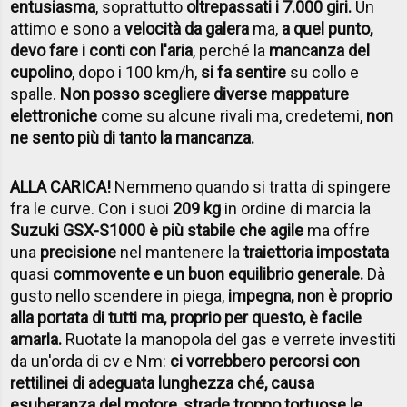
entusiasma
, soprattutto
oltrepassati i 7.000 giri.
Un
attimo e sono a
velocità da galera
ma,
a quel punto,
devo fare i conti con l'aria
, perché la
mancanza del
cupolino
, dopo i 100 km/h,
si fa sentire
su collo e
spalle.
Non posso scegliere diverse mappature
elettroniche
come su alcune rivali ma, credetemi,
non
ne sento più di tanto la mancanza.
ALLA CARICA!
Nemmeno quando si tratta di spingere
fra le curve. Con i suoi
209 kg
in ordine di marcia la
Suzuki GSX-S1000 è più stabile che agile
ma offre
una
precisione
nel mantenere la
traiettoria impostata
quasi
commovente e un buon equilibrio generale.
Dà
gusto nello scendere in piega,
impegna, non è proprio
alla portata di tutti ma, proprio per questo, è facile
amarla.
Ruotate la manopola del gas e verrete investiti
da un'orda di cv e Nm:
ci vorrebbero percorsi con
rettilinei di adeguata lunghezza ché, causa
esuberanza del motore, strade troppo tortuose le