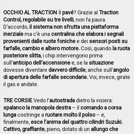
OCCHIO AL TRACTION
Il
pavé
? Grazie al
Traction
Control, regolabile su tre livelli
, non fa paura.
D'accordo,
il sistema non sfrutta una piattaforma
inerziale
ma c'è una
centralina che elabora i segnali
provenienti dalle ruote foniche
e dei
sensori posti su
farfalle, cambio e albero motore.
Così, quando
la ruota
posteriore slitta
, i chip intervengono prima
sull'
anticipo dell'accensione
e, se la
situazione
dovesse diventare
davvero difficile
, anche sull'
angolo
di apertura delle farfalle secondarie.
Voi, invece, girate
il gas e andate.
TRE CORSIE
Vedo l'
autostrada
dietro la visiera:
spalanco la manopola destra
– il
comando a corsa
lunga
costringe a
ruotare molto il polso
– e,
finalmente,
esce l'anima del quattro cilindri Suzuki.
Cattivo, graffiante
, pieno, dotato di un
allungo che