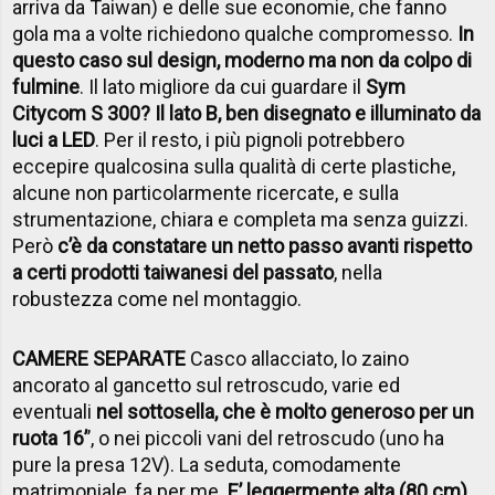
arriva da Taiwan) e delle sue economie, che fanno
gola ma a volte richiedono qualche compromesso.
In
questo caso sul design, moderno ma non da colpo di
fulmine
. Il lato migliore da cui guardare il
Sym
Citycom S 300? Il lato B, ben disegnato e illuminato da
luci a LED
. Per il resto, i più pignoli potrebbero
eccepire qualcosina sulla qualità di certe plastiche,
alcune non particolarmente ricercate, e sulla
strumentazione, chiara e completa ma senza guizzi.
Però
c’è da constatare un netto passo avanti rispetto
a certi prodotti taiwanesi del passato
, nella
robustezza come nel montaggio.
CAMERE SEPARATE
Casco allacciato, lo zaino
ancorato al gancetto sul retroscudo, varie ed
eventuali
nel sottosella, che è molto generoso per un
ruota 16’
’, o nei piccoli vani del retroscudo (uno ha
pure la presa 12V). La seduta, comodamente
matrimoniale, fa per me.
E’ leggermente alta (80 cm),