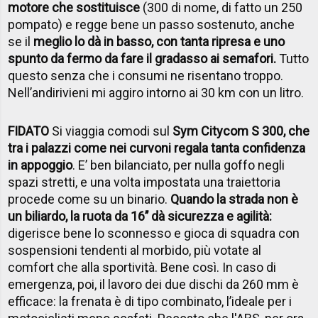
motore che sostituisce
(300 di nome, di fatto un 250
pompato) e regge bene un passo sostenuto, anche
se il
meglio lo dà in basso, con tanta ripresa e uno
spunto da fermo da fare il gradasso ai semafori.
Tutto
questo senza che i consumi ne risentano troppo.
Nell’andirivieni mi aggiro intorno ai 30 km con un litro.
FIDATO
Si viaggia comodi sul
Sym Citycom S 300, che
tra i palazzi come nei curvoni regala tanta confidenza
in appoggio
. E’ ben bilanciato, per nulla goffo negli
spazi stretti, e una volta impostata una traiettoria
procede come su un binario.
Quando la strada non è
un biliardo, la ruota da 16’’ dà sicurezza e agilità:
digerisce bene lo sconnesso e gioca di squadra con
sospensioni tendenti al morbido, più votate al
comfort che alla sportività. Bene così. In caso di
emergenza, poi, il lavoro dei due dischi da 260 mm è
efficace: la frenata è di tipo combinato, l’ideale per i