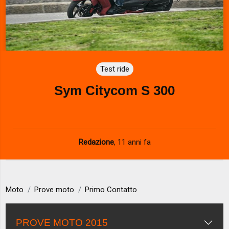
Test ride
Sym Citycom S 300
Redazione
,
11 anni fa
Moto
Prove moto
Primo Contatto
PROVE MOTO 2015