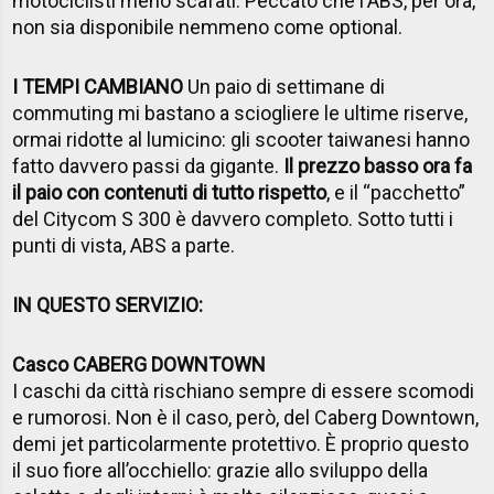
motociclisti meno scafati. Peccato che l'ABS, per ora,
non sia disponibile nemmeno come optional.
I TEMPI CAMBIANO
Un paio di settimane di
commuting mi bastano a sciogliere le ultime riserve,
ormai ridotte al lumicino: gli scooter taiwanesi hanno
fatto davvero passi da gigante.
Il prezzo basso ora fa
il paio con contenuti di tutto rispetto
, e il “pacchetto”
del Citycom S 300 è davvero completo. Sotto tutti i
punti di vista, ABS a parte.
IN QUESTO SERVIZIO:
Casco CABERG DOWNTOWN
I caschi da città rischiano sempre di essere scomodi
e rumorosi. Non è il caso, però, del Caberg Downtown,
demi jet particolarmente protettivo. È proprio questo
il suo fiore all’occhiello: grazie allo sviluppo della