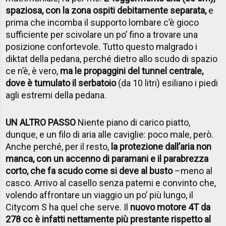
spaziosa, con la zona ospiti debitamente separata,
e
prima che incomba il supporto lombare c’è gioco
sufficiente per scivolare un po’ fino a trovare una
posizione confortevole. Tutto questo malgrado i
diktat della pedana, perché dietro allo scudo di spazio
ce n’è, è vero,
ma le propaggini del tunnel centrale,
dove è tumulato il serbatoio
(da 10 litri) esiliano i piedi
agli estremi della pedana.
UN ALTRO PASSO
Niente piano di carico piatto,
dunque, e un filo di aria alle caviglie: poco male, però.
Anche perché, per il resto,
la protezione dall’aria non
manca, con un accenno di paramani e il parabrezza
corto, che fa scudo come si deve al busto
–meno al
casco. Arrivo al casello senza patemi e convinto che,
volendo affrontare un viaggio un po’ più lungo, il
Citycom S ha quel che serve. Il
nuovo motore 4T da
278 cc è infatti nettamente più prestante rispetto al