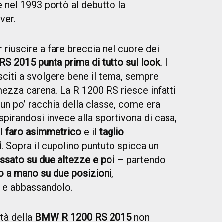
e nel 1993 portò al debutto la
ver.
 riuscire a fare breccia nel cuore dei
 2015 punta prima di tutto sul look
. I
citi a svolgere bene il tema, sempre
mezza carena. La R 1200 RS riesce infatti
un po’ racchia della classe, come era
spirandosi invece alla sportivona di casa,
il
faro asimmetrico
e il
taglio
i
. Sopra il cupolino puntuto spicca un
ssato su due altezze e poi
– partendo
o a mano su due posizioni
,
 e abbassandolo.
tà della
BMW R 1200 RS 2015
non