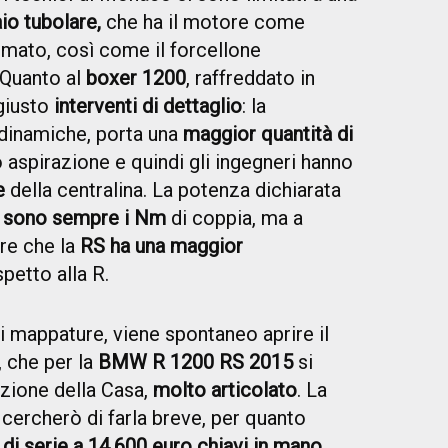
aio tubolare,
che ha il motore come
mato, così come il forcellone
 Quanto al
boxer 1200
, raffreddato in
 giusto
interventi di dettaglio
: la
 dinamiche, porta una
maggior quantità di
o aspirazione e quindi gli ingegneri hanno
e
della centralina. La potenza dichiarata
5 sono sempre i Nm
di coppia, ma a
re che la
RS ha una maggior
spetto alla R.
 mappature, viene spontaneo aprire il
 che per la
BMW R 1200 RS 2015
si
izione della Casa,
molto articolato
. La
 cercherò di farla breve, per quanto
di serie a 14.600 euro chiavi in mano