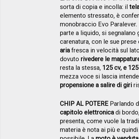
sorta di copia e incolla: il
tel
elemento stressato, è confer
monobraccio Evo Paralever.
parte a liquido, si segnalano
carenatura, con le sue prese
aria
fresca in velocità sul lat
dovuto
rivedere le mappatur
resta la stessa,
125 cv, e 12
mezza voce si lascia intende
propensione a salire di giri
ri
CHIP AL POTERE
Parlando di
capitolo elettronica
di bordo,
presenta, come vuole la trad
materia è nota ai più e quindi
possibile. La
moto è venduta 