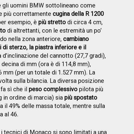
che gli uomini BMW sottolineano come
re più correttamente
cugina della R 1200
 per esempio, è
più stretto
di circa 4 cm,
to
di altrettanti, con le estremità un po’
ando nella zona anteriore,
cambiano
di sterzo, la piastra inferiore e il
tà d’inclinazione del cannotto (27,7 gradi),
 decina di mm (ora è di 114,8 mm),
6 mm (per un totale di 1.527 mm). La
olta sulla bilancia. La diversa posizione
 fa sì che il
peso complessivo
pilota più
 in ordine di marcia) sia
più spostato
va il 49% delle massa totale, mentre sulla
a al 46.
 i tecnici di Monaco si sono limitati a una