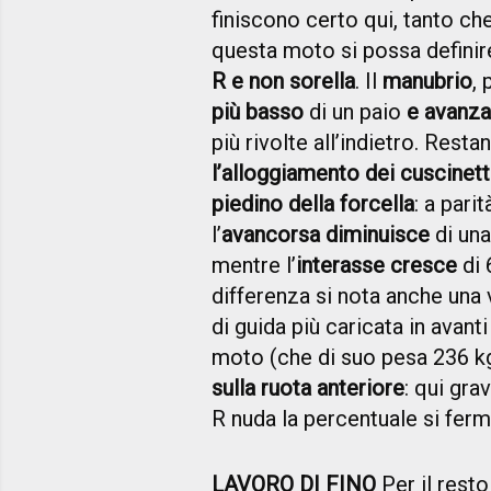
finiscono certo qui, tanto 
questa moto si possa defini
R e non sorella
. Il
manubrio
,
più basso
di un paio
e avanza
più rivolte all’indietro. Rest
l’alloggiamento dei cuscinetti 
piedino della forcella
: a pari
l’
avancorsa diminuisce
di una
mentre l’
interasse cresce
di 
differenza si nota anche una v
di guida più caricata in avanti
moto (che di suo pesa 236 kg
sulla ruota anteriore
: qui gra
R nuda la percentuale si ferm
LAVORO DI FINO
Per il resto