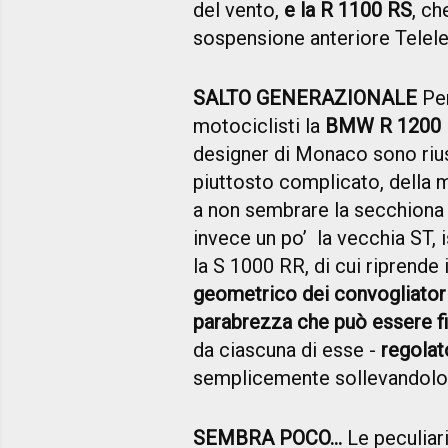
del vento,
e la R 1100 RS
, ch
sospensione anteriore Telele
SALTO GENERAZIONALE
Per
motociclisti la
BMW R 1200 RS
designer di Monaco sono rius
piuttosto complicato, della 
a non sembrare la secchiona 
invece un po’ la vecchia ST, i
la S 1000 RR, di cui riprende 
geometrico dei convogliator
parabrezza che può essere fi
da ciascuna di esse -
regolat
semplicemente sollevandolo
SEMBRA POCO…
Le peculiari