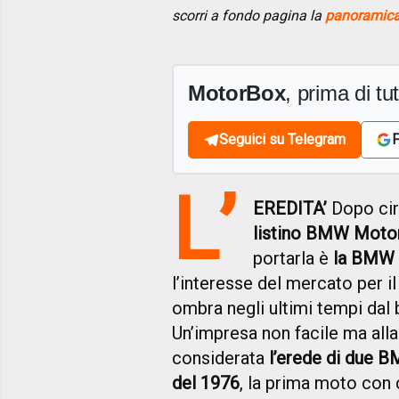
scorri a fondo pagina la
panoramica 
MotorBox
, prima di tutt
Seguici su Telegram
F
L’
EREDITA’
Dopo cir
listino BMW Motorr
portarla è
la BMW 
l’interesse del mercato per 
ombra negli ultimi tempi dal
Un’impresa non facile ma alla
considerata
l’erede di due B
del 1976
, la prima moto con c