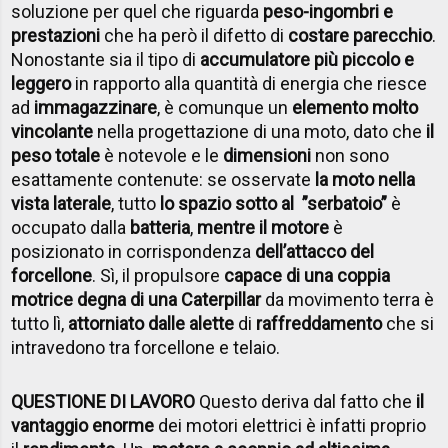
soluzione per quel che riguarda
peso-ingombri e
prestazioni
che ha però il difetto di
costare parecchio
.
Nonostante sia il tipo di
accumulatore più piccolo e
leggero
in rapporto alla quantità di energia che riesce
ad
immagazzinare
, è comunque un
elemento molto
vincolante
nella progettazione di una moto, dato che
il
peso totale
è notevole e le
dimensioni
non sono
esattamente contenute: se osservate
la moto nella
vista laterale
, tutto
lo spazio sotto al ”serbatoio”
è
occupato dalla
batteria
,
mentre il motore
è
posizionato in corrispondenza
dell’attacco del
forcellone
. Sì, il propulsore
capace di una coppia
motrice degna di una Caterpillar
da movimento terra è
tutto lì,
attorniato dalle alette
di
raffreddamento
che si
intravedono tra forcellone e telaio.
QUESTIONE DI LAVORO
Questo deriva dal fatto che
il
vantaggio enorme
dei motori elettrici è infatti proprio