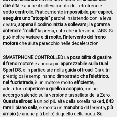
due dita
e anche il sollevamento del retrotreno è
sotto controllo
. Praticamente
impossibile, per capirci,
eseguire uno “stoppie”
perché insistendo con la leva
destra,
appena il codino inizia a sollevarsi, la gomma
anteriore “molla”
la presa, dato che interviene l’ABS. Si
può inoltre
variare e di molto, l’intervento del freno
motore
che aiuta parecchio nelle decelerazioni.
SMARTPHONE CONTROLLED
La
possibilità di gestire
il freno motore
è ancora più
apprezzabile sulla Dual
Sport DS
, e in particolare nella
guida offroad
. Già altri
prestigiosi esempi hanno dimostrato
che l’elettrico,
nel fuoristrada
, è un motore molto
efficiente,
addirittura
superiore a quello a scoppio
, me ne
accorgo salendo sulla versione tassellata della Zero.
Questa allroad
è un po’ più alta della sorella naked
, 843
mm il piano sella
, e monta un
manubrio
differente
, più
ampio
(e anche più bello) di quello della nuda.
Su