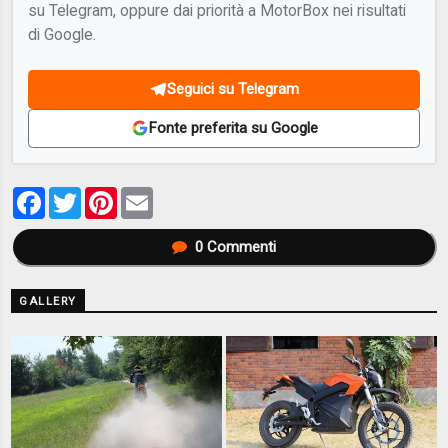
su Telegram, oppure dai priorità a MotorBox nei risultati
di Google.
Seguici su Telegram
Fonte preferita su Google
Facebook
Twitter
Pinterest
Email
0
Commenti
GALLERY