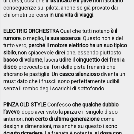
di corsa, così che il
lastricato e il pavé
non lasciano
conseguenze sul pilota, anche se già provato dai
chilometri percorsi
in una vita di viaggi
.
ELECTRIC ORCHESTRA
Quel che tutti notano
è il
rumore
, o meglio,
la sua assenza
. Questo non è del
tutto vero,
perché il motore elettrico ha un suo tipico
sibilo
, non spiacevole direi che, essendo piuttosto
basso di volume
, lascia
udire il cinguettio dei freni a
disco
, provocato dai fori delle piste frenanti che
sfiorano le pastiglie. Un
casco silenzioso
diventa un
must dato che i fruscii sono perfettamente udibili
senza il rombo degli scarichi di sottofondo.
PINZA OLD STYLE
Confesso
che qualche dubbio
l’avevo
, dopo aver visto la pinza e il singolo disco
anteriori,
non certo di ultima generazione
come
design e dimensioni, ma anche su questo i sono
dovuto ricredere
. La frenata è potente,
si dosa con