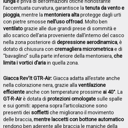
lunga
e priva di deformazioni otiche nonostante
l’accentuata curvatura, garantisce la
tenuta da vento e
pioggia
, mentre la
mentoniera alta
protegge dagli urti
con pietre smosse
nell’uso offroad
. Molto ben
ventilato
grazie alle due grandi prese di sommità e
allo scarico dell’aria proveniente dall’interno del casco
nella zona posteriore di
depressione aerodinamica
, è
dotato di chiusura con
cremagliera micrometrica
e di
“bavaglino” sulla parte inferiore della mentoniera,
che
limita i vortici d’aria
in quella zona.
Giacca Rev’It GTR-Air:
Giacca adatta all’estate anche
nella colorazione nera, grazie alla
ventilazione
efficiente
anche con temperature prossime
ai 40°
. La
GT-R-Air
è dotata di
protezioni omologate
sulle spalle
e sui gomiti: appena sopra l’articolazione sono
presenti dei
soffietti
che migliorano il movimento
delle braccia,
mentre laccetti con bottone automatico
rendono ben aderente alle braccia le maniche della