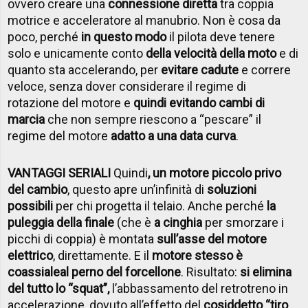
ovvero creare una
connessione diretta
tra coppia
motrice e acceleratore al manubrio. Non è cosa da
poco, perché
in questo modo
il pilota deve tenere
solo e unicamente conto
della velocità della moto
e di
quanto sta accelerando, per
evitare cadute
e correre
veloce, senza dover considerare il regime di
rotazione del motore e
quindi evitando cambi di
marcia
che non sempre riescono a “pescare” il
regime del motore
adatto a una data curva
.
VANTAGGI SERIALI
Quindi
, un motore piccolo privo
del cambio
, questo apre un’infinità di
soluzioni
possibili
per chi progetta il telaio. Anche perché
la
puleggia della finale
(che è
a cinghia
per smorzare i
picchi di coppia) è montata
sull’asse del motore
elettrico
, direttamente. E il
motore stesso è
coassiale
al perno del forcellone
. Risultato:
si elimina
del tutto lo “squat”,
l’abbassamento del retrotreno in
accelerazione, dovuto all’effetto del
cosiddetto “tiro