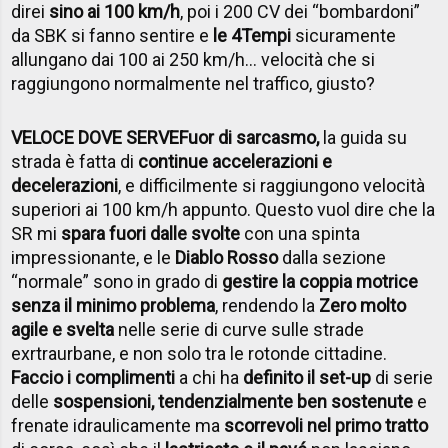
direi
sino ai 100 km/h
, poi i 200 CV dei “bombardoni”
da SBK si fanno sentire e
le 4Tempi
sicuramente
allungano dai 100 ai 250 km/h… velocità che si
raggiungono normalmente nel traffico, giusto?
VELOCE DOVE SERVE
Fuor di sarcasmo,
la guida su
strada è fatta di
continue accelerazioni e
decelerazioni
, e difficilmente si raggiungono velocità
superiori ai 100 km/h appunto. Questo vuol dire che la
SR mi
spara fuori dalle svolte
con una spinta
impressionante, e le
Diablo Rosso
dalla sezione
“normale” sono in grado di
gestire la coppia motrice
senza il minimo problema
, rendendo la
Zero molto
agile e svelta
nelle serie di curve sulle strade
exrtraurbane, e non solo tra le rotonde cittadine.
Faccio i complimenti
a chi ha
definito il set-up
di serie
delle
sospensioni, tendenzialmente ben sostenute
e
frenate idraulicamente ma
scorrevoli nel primo tratto