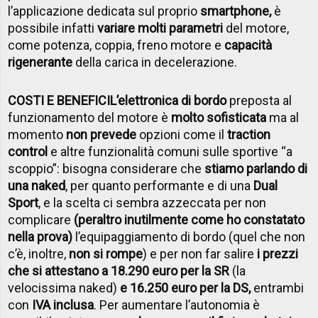
l’applicazione dedicata sul proprio
smartphone,
è
possibile infatti
variare molti parametri
del motore,
come potenza, coppia, freno motore e
capacità
rigenerante
della carica in decelerazione.
COSTI E BENEFICI
L’elettronica di bordo
preposta al
funzionamento del motore è
molto sofisticata
ma al
momento
non prevede
opzioni come il
traction
control
e altre funzionalità comuni sulle sportive “a
scoppio”: bisogna considerare che
stiamo parlando di
una naked
, per quanto performante e di una
Dual
Sport
, e la scelta ci sembra azzeccata per non
complicare
(peraltro inutilmente come ho constatato
nella prova)
l’equipaggiamento di bordo (quel che non
c’è, inoltre,
non si rompe
) e per non far salire
i prezzi
che si attestano a 18.290 euro per la SR
(la
velocissima naked)
e 16.250 euro per la DS,
entrambi
con
IVA inclusa
. Per aumentare l’autonomia è