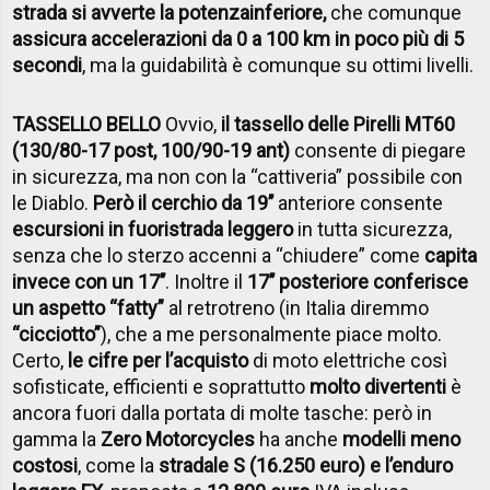
strada si avverte la potenza
inferiore,
che comunque
assicura accelerazioni da 0 a 100 km in poco più di 5
secondi
, ma la guidabilità è comunque su ottimi livelli.
TASSELLO BELLO
Ovvio,
il tassello delle Pirelli MT60
(130/80-17 post, 100/90-19 ant)
consente di piegare
in sicurezza, ma non con la “cattiveria” possibile con
le Diablo.
Però il cerchio da 19’’
anteriore consente
escursioni in fuoristrada leggero
in tutta sicurezza,
senza che lo sterzo accenni a “chiudere” come
capita
invece con un 17’’
. Inoltre il
17’’ posteriore conferisce
un aspetto “fatty”
al retrotreno (in Italia diremmo
“cicciotto”
), che a me personalmente piace molto.
Certo,
le cifre per l’acquisto
di moto elettriche così
sofisticate, efficienti e soprattutto
molto divertenti
è
ancora fuori dalla portata di molte tasche: però in
gamma la
Zero Motorcycles
ha anche
modelli meno
costosi
, come la
stradale S (16.250 euro) e l’enduro