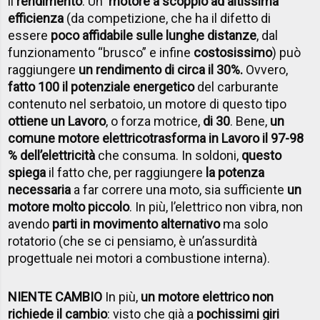
il
rendimento
. Un
motore a scoppio ad altissima
efficienza
(da competizione, che ha il difetto di
essere
poco affidabile sulle lunghe distanze
, dal
funzionamento “brusco” e infine
costosissimo
) può
raggiungere
un rendimento di circa il 30%.
Ovvero,
fatto 100 il potenziale energetico
del carburante
contenuto nel serbatoio, un motore di questo tipo
ottiene un Lavoro
, o forza motrice,
di 30
. Bene,
un
comune motore elettrico
trasforma in Lavoro il 97-98
% dell’elettricità
che consuma. In soldoni,
questo
spiega
il fatto che, per raggiungere
la potenza
necessaria
a far correre una moto, sia sufficiente
un
motore molto piccolo
. In più, l’elettrico non vibra, non
avendo
parti in movimento alternativo
ma solo
rotatorio (che se ci pensiamo, è un’assurdità
progettuale nei motori a combustione interna).
NIENTE CAMBIO
In più,
un motore elettrico non
richiede il cambio
: visto che già a
pochissimi giri