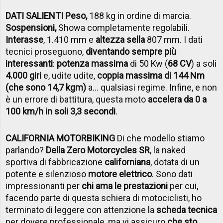
DATI SALIENTI Peso,
188 kg in ordine di marcia.
Sospensioni,
Showa completamente regolabili.
Interasse
, 1.410 mm e
altezza sella
807 mm. I dati
tecnici proseguono,
diventando sempre più
interessanti
:
potenza massima
di 50 Kw (
68 CV
) a soli
4.000 giri
e, udite udite,
coppia massima di 144 Nm
(che sono 14,7 kgm)
a… qualsiasi regime. Infine, e non
è un errore di battitura, questa moto
accelera da 0 a
100 km/h in soli 3,3 secondi
.
CALIFORNIA MOTORBIKING
Di che modello stiamo
parlando?
Della Zero Motorcycles SR
, la naked
sportiva di fabbricazione
californiana
, dotata di un
potente e silenzioso
motore elettrico
. Sono dati
impressionanti per
chi ama le prestazioni
per cui,
facendo parte di questa schiera di motociclisti, ho
terminato di leggere con attenzione la
scheda tecnica
per dovere professionale, ma vi assicuro
che sto