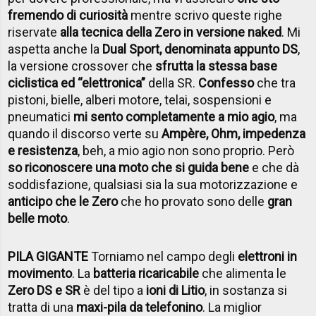
fremendo di curiosità
mentre scrivo queste righe
riservate
alla tecnica della Zero in versione naked
. Mi
aspetta anche la
Dual Sport, denominata appunto DS
,
la versione crossover che
sfrutta la stessa base
ciclistica ed “elettronica”
della SR.
Confesso
che tra
pistoni, bielle, alberi motore, telai, sospensioni e
pneumatici
mi sento completamente a mio agio
, ma
quando il discorso verte su
Ampère, Ohm, impedenza
e resistenza
, beh, a mio agio non sono proprio. Però
so riconoscere una moto che si guida bene
e che dà
soddisfazione, qualsiasi sia la sua motorizzazione e
anticipo che le Zero
che ho provato sono delle
gran
belle moto
.
PILA GIGANTE
Torniamo nel campo degli
elettroni in
movimento
. La
batteria ricaricabile
che alimenta le
Zero DS e SR
è del tipo a
ioni di Litio
, in sostanza si
tratta di una
maxi-pila da telefonino
. La miglior