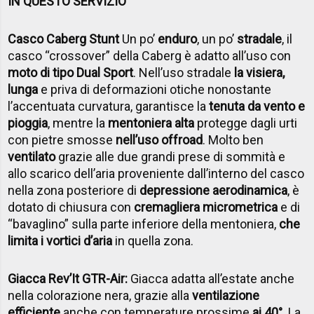
IN QUESTO SERVIZIO
Casco Caberg Stunt
Un po’
enduro
, un po’
stradale
, il
casco “crossover” della Caberg è adatto all’uso con
moto di tipo Dual Sport
. Nell’uso stradale
la visiera,
lunga
e priva di deformazioni otiche nonostante
l’accentuata curvatura, garantisce la
tenuta da vento e
pioggia
, mentre la
mentoniera alta
protegge dagli urti
con pietre smosse
nell’uso offroad
. Molto ben
ventilato
grazie alle due grandi prese di sommità e
allo scarico dell’aria proveniente dall’interno del casco
nella zona posteriore di
depressione aerodinamica
, è
dotato di chiusura con
cremagliera micrometrica
e di
“bavaglino” sulla parte inferiore della mentoniera,
che
limita i vortici d’aria
in quella zona.
Giacca Rev’It GTR-Air:
Giacca adatta all’estate anche
nella colorazione nera, grazie alla
ventilazione
efficiente
anche con temperature prossime
ai 40°
. La