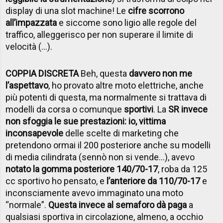
display di una slot machine! Le
cifre scorrono
all’impazzata
e siccome sono ligio alle regole del
traffico, alleggerisco per non superare il limite di
velocità (…).
COPPIA DISCRETA
Beh, questa
davvero non me
l’aspettavo
, ho provato altre moto elettriche, anche
più potenti di questa, ma normalmente si trattava di
modelli da corsa o comunque
sportivi
. La
SR invece
non sfoggia le sue prestazioni: io, vittima
inconsapevole
delle scelte di marketing che
pretendono ormai il 200 posteriore anche su modelli
di media cilindrata (sennò non si vende…), avevo
notato la gomma posteriore 140/70-17
, roba da 125
cc sportivo ho pensato, e
l’anteriore da 110/70-17
e
inconsciamente avevo immaginato una moto
“normale”.
Questa invece al semaforo dà paga
a
qualsiasi sportiva in circolazione, almeno, a occhio