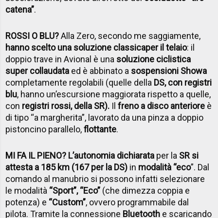
catena”
.
ROSSI O BLU?
Alla Zero, secondo me saggiamente,
hanno scelto una soluzione classica
per il telaio
: il
doppio trave in Avional è una
soluzione ciclistica
super collaudata
ed è abbinato a
sospensioni Showa
completamente regolabili (quelle della
DS, con registri
blu
, hanno un’escursione maggiorata rispetto a quelle,
con
registri rossi, della SR).
Il
freno a disco anteriore
è
di tipo “a margherita”, lavorato da una pinza a doppio
pistoncino parallelo,
flottante
.
MI FA IL PIENO? L’autonomia dichiarata
per la
SR si
attesta a 185 km (167 per la DS)
in
modalità “eco
”. Dal
comando al manubrio si possono infatti selezionare
le modalità
“Sport”, “Eco”
(che dimezza coppia e
potenza) e
“Custom”
, ovvero programmabile dal
pilota. Tramite la connessione
Bluetooth
e scaricando