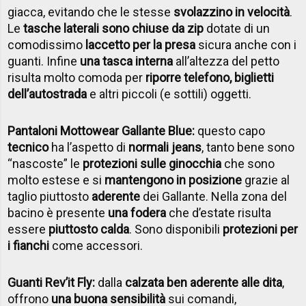
giacca, evitando che le stesse
svolazzino in velocità
.
Le
tasche laterali sono chiuse da zip
dotate di un
comodissimo
laccetto per la presa
sicura anche con i
guanti. Infine
una tasca interna
all’altezza del petto
risulta molto comoda per
riporre telefono, biglietti
dell’autostrada
e altri piccoli (e sottili) oggetti.
Pantaloni Mottowear Gallante Blue:
questo capo
tecnico
ha l’aspetto di
normali jeans
, tanto bene sono
“nascoste” le
protezioni sulle ginocchia
che sono
molto estese e si
mantengono in posizione
grazie al
taglio piuttosto
aderente
dei Gallante. Nella zona del
bacino è presente
una fodera
che d’estate risulta
essere
piuttosto calda
. Sono disponibili
protezioni per
i fianchi
come accessori.
Guanti Rev’it Fly:
dalla
calzata ben aderente alle dita
,
offrono
una buona sensibilità
sui comandi,