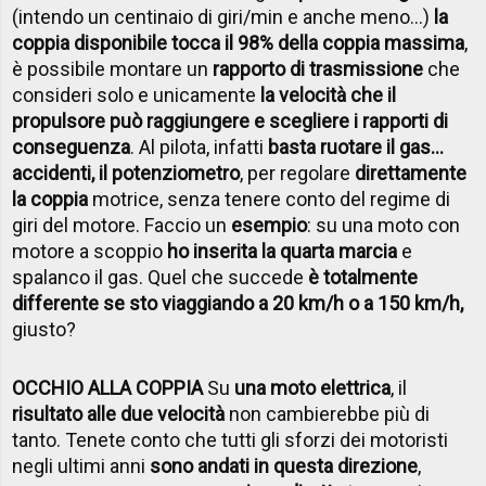
(intendo un centinaio di giri/min e anche meno...)
la
coppia disponibile tocca il 98% della coppia massima
,
è possibile montare un
rapporto di trasmissione
che
consideri solo e unicamente
la velocità che il
propulsore può raggiungere e scegliere i rapporti di
conseguenza
. Al pilota, infatti
basta ruotare il gas…
accidenti, il potenziometro
, per regolare
direttamente
la coppia
motrice, senza tenere conto del regime di
giri del motore. Faccio un
esempio
: su una moto con
motore a scoppio
ho inserita la quarta marcia
e
spalanco il gas. Quel che succede
è totalmente
differente se sto viaggiando a 20 km/h o a 150 km/h,
giusto?
OCCHIO ALLA COPPIA
Su
una moto elettrica
, il
risultato alle due velocità
non cambierebbe più di
tanto. Tenete conto che tutti gli sforzi dei motoristi
negli ultimi anni
sono andati in questa direzione
,