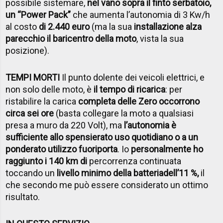
possibile sistemare,
nel vano sopra il finto serbatoio,
un “Power Pack”
che aumenta l’autonomia di 3 Kw/h
al costo
di 2.440 euro
(ma la sua
installazione alza
parecchio il baricentro della moto
, vista la sua
posizione).
TEMPI MORTI
Il punto dolente dei veicoli elettrici, e
non solo delle moto, è
il tempo di ricarica
: per
ristabilire la carica
completa delle Zero occorrono
circa sei ore
(basta collegare la moto a qualsiasi
presa a muro da 220 Volt), ma
l’autonomia è
sufficiente allo spensierato uso quotidiano o a un
ponderato utilizzo fuoriporta
. Io
personalmente ho
raggiunto i 140 km di
percorrenza continuata
toccando un
livello minimo della batteria
dell’11 %,
il
che secondo me può essere considerato un ottimo
risultato.