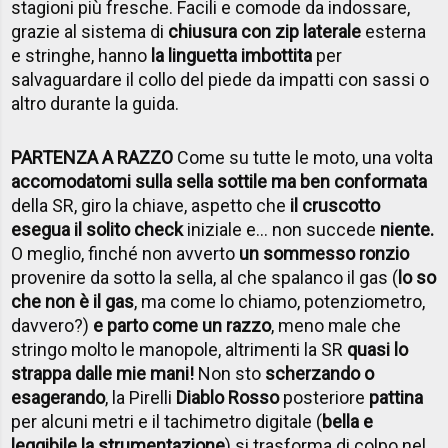
stagioni più fresche. Facili e comode da indossare,
grazie al sistema di
chiusura con zip laterale
esterna
e stringhe, hanno
la linguetta imbottita
per
salvaguardare il collo del piede da impatti con sassi o
altro durante la guida.
PARTENZA A RAZZO
Come su tutte le moto, una volta
accomodatomi sulla sella sottile ma ben conformata
della SR, giro la chiave, aspetto che
il cruscotto
esegua il solito check
iniziale e… non succede
niente.
O meglio, finché non avverto
un sommesso ronzio
provenire da sotto la sella, al che spalanco il gas (
lo so
che non è il gas
, ma come lo chiamo, potenziometro,
davvero?)
e parto come un razzo
, meno male che
stringo molto le manopole, altrimenti la SR
quasi lo
strappa dalle mie mani!
Non sto
scherzando o
esagerando
, la Pirelli
Diablo Rosso
posteriore
pattina
per alcuni metri e il tachimetro digitale (
bella e
leggibile la strumentazione
) si trasforma di colpo nel