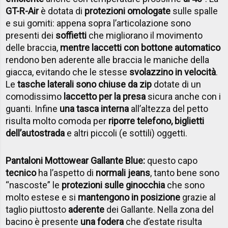
GT-R-Air
è dotata di
protezioni omologate
sulle spalle
e sui gomiti: appena sopra l’articolazione sono
presenti dei
soffietti
che migliorano il movimento
delle braccia,
mentre laccetti con bottone automatico
rendono ben aderente alle braccia le maniche della
giacca, evitando che le stesse
svolazzino in velocità
.
Le
tasche laterali sono chiuse da zip
dotate di un
comodissimo
laccetto per la presa
sicura anche con i
guanti. Infine
una tasca interna
all’altezza del petto
risulta molto comoda per
riporre telefono, biglietti
dell’autostrada
e altri piccoli (e sottili) oggetti.
Pantaloni Mottowear Gallante Blue:
questo capo
tecnico
ha l’aspetto di
normali jeans
, tanto bene sono
“nascoste” le
protezioni sulle ginocchia
che sono
molto estese e si
mantengono in posizione
grazie al
taglio piuttosto
aderente
dei Gallante. Nella zona del
bacino è presente
una fodera
che d’estate risulta