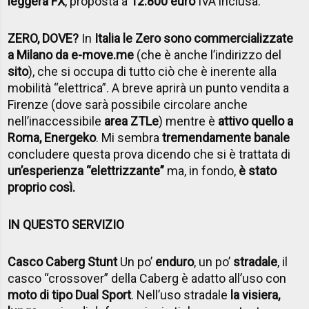
leggera FX
, proposta a
12.800 euro
IVA inclusa.
ZERO, DOVE?
In
Italia le Zero sono commercializzate
a Milano da e-move.me
(che è anche l’indirizzo del
sito
), che si occupa di tutto ciò che è inerente alla
mobilità “elettrica”. A breve aprirà un punto vendita a
Firenze (dove sarà possibile circolare anche
nell’inaccessibile
area ZTLe
) mentre è
attivo quello a
Roma, Energeko
. Mi sembra
tremendamente banale
concludere questa prova dicendo che si è trattata di
un’esperienza “elettrizzante”
ma, in fondo,
è stato
proprio così.
IN QUESTO SERVIZIO
Casco Caberg Stunt
Un po’
enduro
, un po’
stradale
, il
casco “crossover” della Caberg è adatto all’uso con
moto di tipo Dual Sport
. Nell’uso stradale
la visiera,