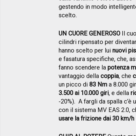
gestendo in modo intelligen
scelto.
UN CUORE GENEROSO
Il cuo
cilindri ripensato per divent
hanno scelto per lui
nuovi pis
e fasatura specifiche, che, 
fanno scendere la
potenza m
vantaggio della
coppia
, che
c
un picco di
83 Nm
a 8.000 gir
3.500 ai 10.000 giri
, e della
r
-20%). A fargli da spalla c’è 
con il sistema MV EAS 2.0, 
usare la frizione dai 30 km/h 