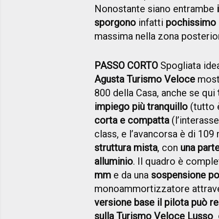
Nonostante siano entrambe
sporgono
infatti
pochissimo
massima nella zona posterior
PASSO CORTO
Spogliata idea
Agusta Turismo Veloce
mostr
800 della Casa, anche se qui
impiego più tranquillo
(tutto 
corta e compatta
(l’interasse
class, e l’avancorsa è di 10
struttura mista
, con
una parte
alluminio
. Il quadro è compl
mm
e da una
sospensione po
monoammortizzatore attra
versione base il pilota può re
sulla Turismo Veloce Lusso è