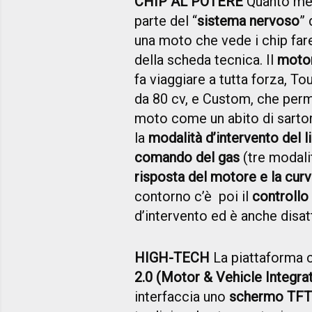
CHIP AL POTERE
Quanto men
parte del “
sistema nervoso
” 
una moto che vede i chip far
della scheda tecnica. Il
motor
fa viaggiare a tutta forza, To
da 80 cv, e Custom, che perm
moto come un abito di sarto
la
modalità d’intervento del l
comando del gas
(tre modalit
risposta del motore e la curv
contorno c’è poi il
controllo 
d’intervento ed è anche disat
HIGH-TECH
La piattaforma c
2.0 (Motor & Vehicle Integra
interfaccia uno
schermo TFT a