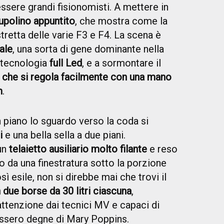
sere grandi fisionomisti. A mettere in
upolino
appuntito
, che mostra come la
retta delle varie F3 e F4. La scena è
ale
, una sorta di gene dominante nella
i tecnologia
full Led
, e a sormontare il
 che si regola facilmente con una mano
m
.
piano lo sguardo verso la coda si
ri
e una bella sella a due piani.
un
telaietto ausiliario molto filante
e reso
 da una finestratura sotto la porzione
ì esile, non si direbbe mai che trovi il
due borse da 30 litri ciascuna
,
ttenzione dai tecnici MV e capaci di
ssero degne di Mary Poppins.