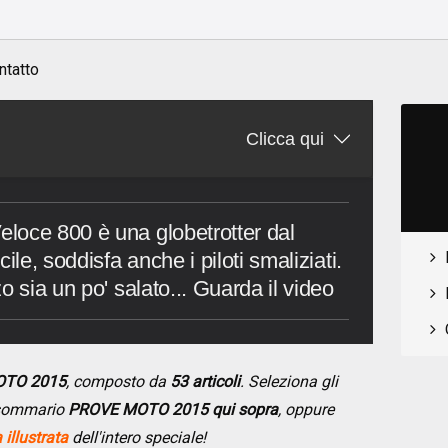
o
ntatto
Clicca qui
loce 800 è una globetrotter dal
ile, soddisfa anche i piloti smaliziati.
o sia un po' salato... Guarda il video
OTO 2015
, composto da
53 articoli
. Seleziona gli
l sommario
PROVE MOTO 2015 qui sopra
, oppure
illustrata
dell'intero speciale!