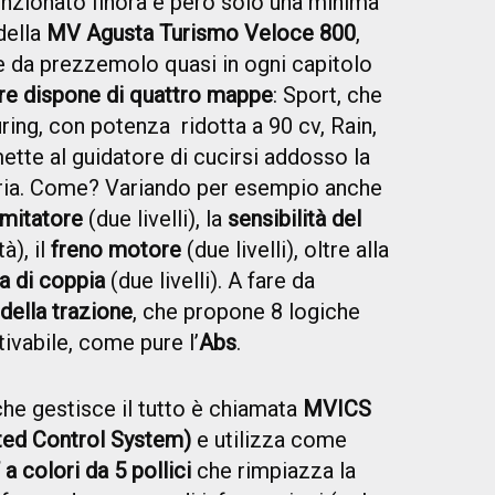
zionato finora è però solo una minima
della
MV Agusta Turismo Veloce 800
,
e da prezzemolo quasi in ogni capitolo
e dispone di quattro mappe
: Sport, che
uring, con potenza ridotta a 90 cv, Rain,
ette al guidatore di cucirsi addosso la
ria. Come? Variando per esempio anche
imitatore
(due livelli), la
sensibilità del
à), il
freno motore
(due livelli), oltre alla
a di coppia
(due livelli). A fare da
della trazione
, che propone 8 logiche
tivabile, come pure l’
Abs
.
he gestisce il tutto è chiamata
MVICS
ted Control System)
e utilizza come
 colori da 5 pollici
che rimpiazza la