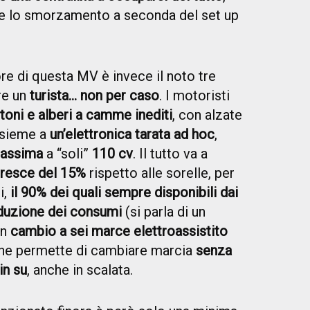
te lo smorzamento a seconda del set up
re di questa MV è invece il noto tre
are un
turista… non per caso
. I motoristi
toni e alberi a camme inediti
, con alzate
assieme a
un’elettronica tarata ad hoc
,
assima
a “soli”
110 cv
. Il tutto va a
resce del 15%
rispetto alle sorelle, per
i,
il 90% dei quali sempre disponibili dai
iduzione dei consumi
(si parla di un
un
cambio a sei marce elettroassistito
che permette di cambiare marcia
senza
in su
, anche in scalata.