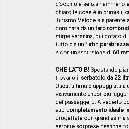
d’occhio e senza nemmeno es
chiaro le cose è in primis il
c
Turismo Veloce sia parente st
dominata da un
faro romboid
stirpe varesina, qui dotato d
tutto c’è un furbo
parabrezza
e con un’escursione di
60 m
CHE LATO B!
Spostando pian 
trovano il
serbatoio da 22 lit
Quest’ultima è appoggiata a 
visivamente ancor più leggero
del passeggero. A vederlo cos
suo
completamento ideale in 
progettate con grandissima a
serbare sorprese neanche fo