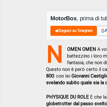
MotorBox
, prima di tutt
Seguici su Telegram
F
N
OMEN OMEN
A vol
battezzino i loro m
fantasia, che non d
Questo non è però certo il c
800
: con lei
Giovanni Castigl
svelando subito quale sia la 
PHYSIQUE DU ROLE
E che l
globetrotter dal passo svelt