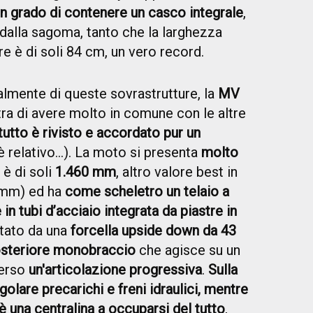
in grado di contenere un casco integrale
,
dalla sagoma, tanto che la larghezza
e è di soli 84 cm, un vero record.
lmente di queste sovrastrutture, la
MV
a di avere molto in comune con le altre
tutto è rivisto e accordato pur un
è relativo...). La moto si presenta
molto
 è di soli
1.460 mm
, altro valore best in
9 mm) ed ha
come scheletro un telaio a
 in tubi d’acciaio integrata da piastre in
etato da una
forcella upside down da 43
steriore monobraccio
che agisce su un
verso
un'articolazione progressiva
.
Sulla
golare precarichi e freni idraulici, mentre
 una centralina a occuparsi del tutto
,