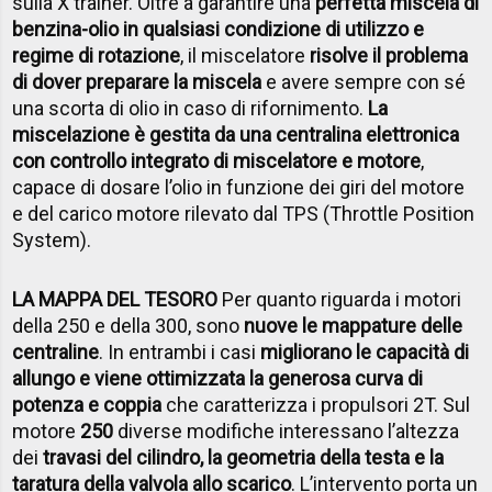
sulla X trainer. Oltre a garantire una
perfetta miscela di
benzina-olio in qualsiasi condizione di utilizzo e
regime di rotazione
, il miscelatore
risolve il problema
di dover preparare la miscela
e avere sempre con sé
una scorta di olio in caso di rifornimento.
La
miscelazione è gestita da una centralina elettronica
con controllo integrato di miscelatore e motore
,
capace di dosare l’olio in funzione dei giri del motore
e del carico motore rilevato dal TPS (Throttle Position
System).
LA MAPPA DEL TESORO
Per quanto riguarda i motori
della 250 e della 300, sono
nuove le mappature delle
centraline
. In entrambi i casi
migliorano le capacità di
allungo e viene ottimizzata la generosa curva di
potenza e coppia
che caratterizza i propulsori 2T. Sul
motore
250
diverse modifiche interessano l’altezza
dei
travasi del cilindro, la geometria della testa e la
taratura della valvola allo scarico
. L’intervento porta un