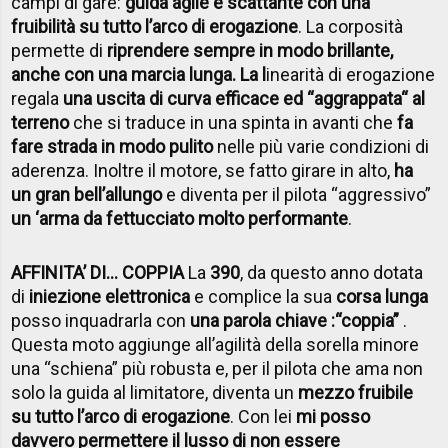
campi di gare:
guida agile e scattante con una
fruibilità su tutto l’arco di erogazione
. La corposità
permette di
riprendere sempre in modo brillante,
anche con una marcia lunga. La l
inearità di erogazione
regala
una uscita di curva efficace ed “aggrappata“ al
terreno
che si traduce in una spinta in avanti che
fa
fare strada in modo pulito
nelle più varie condizioni di
aderenza. Inoltre il motore, se fatto girare in alto,
ha
un gran bell’allungo
e diventa per il pilota “aggressivo”
un ‘arma da fettucciato molto performante
.
AFFINITA’ DI… COPPIA
La
390
, da questo anno dotata
di
iniezione elettronica
e complice la sua
corsa lunga
posso inquadrarla con
una parola chiave :“coppia”
.
Questa moto aggiunge all’agilità della sorella minore
una “schiena” più robusta e, per il pilota che ama non
solo la guida al limitatore, diventa un
mezzo fruibile
su tutto l’arco di erogazione
. Con lei
mi posso
davvero permettere il lusso di non essere