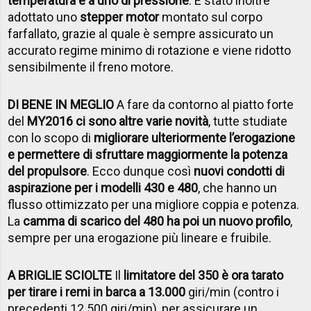
temperatura e a uno di pressione
. È stato inoltre
adottato uno
stepper motor
montato sul corpo
farfallato, grazie al quale è sempre assicurato un
accurato regime minimo di rotazione e viene ridotto
sensibilmente il freno motore.
DI BENE IN MEGLIO
A fare da contorno al piatto forte
del
MY2016 ci sono altre varie novità
, tutte studiate
con lo scopo di
migliorare ulteriormente l’erogazione
e permettere di sfruttare maggiormente la potenza
del propulsore
. Ecco dunque così
nuovi condotti di
aspirazione per i modelli 430 e 480
, che hanno un
flusso ottimizzato per una migliore coppia e potenza.
La
camma di scarico del 480 ha poi un nuovo profilo
,
sempre per una erogazione più lineare e fruibile.
A BRIGLIE SCIOLTE
Il
limitatore del 350 è ora tarato
per tirare i remi in barca a 13.000
giri/min (contro i
precedenti 12.500 giri/min), per assicurare un