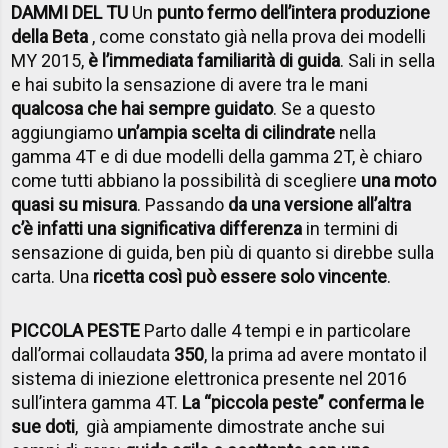
DAMMI DEL TU
Un
punto fermo dell’intera produzione
della Beta
, come constato già nella prova dei modelli
MY 2015,
è l’immediata familiarità di guida
. Sali in sella
e hai subito la sensazione di avere tra le mani
qualcosa che hai sempre guidato
. Se a questo
aggiungiamo
un’ampia scelta di cilindrate
nella
gamma 4T e di due modelli della gamma 2T, è chiaro
come tutti abbiano la possibilità di scegliere
una moto
quasi su misura
. Passando
da una versione all’altra
c’è infatti una significativa differenza
in termini di
sensazione di guida, ben più di quanto si direbbe sulla
carta. Una
ricetta così può essere solo vincente
.
PICCOLA PESTE
Parto dalle 4 tempi e in particolare
dall’ormai collaudata
350
, la prima ad avere montato il
sistema di iniezione elettronica presente nel 2016
sull’intera gamma 4T.
La “piccola peste” conferma le
sue doti
, già ampiamente dimostrate anche sui