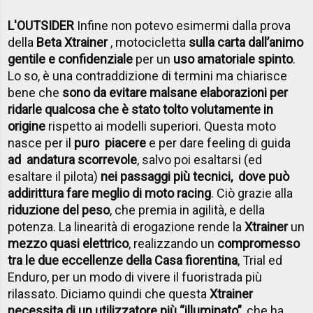
L'OUTSIDER
Infine non potevo esimermi dalla prova
della
Beta Xtrainer
, motocicletta
sulla carta dall’animo
gentile e confidenziale
per un
uso amatoriale spinto
.
Lo so, è una contraddizione di termini ma chiarisce
bene che
sono da evitare malsane elaborazioni per
ridarle qualcosa che è stato tolto volutamente in
origine
rispetto ai modelli superiori. Questa moto
nasce per il
puro piacere
e per dare feeling di guida
ad andatura scorrevole
, salvo poi esaltarsi (ed
esaltare il pilota)
nei passaggi più tecnici, dove può
addirittura fare meglio di moto racing
. Ciò grazie alla
riduzione del peso
, che premia in agilità, e della
potenza. La linearità di erogazione rende la
Xtrainer
un
mezzo quasi elettrico
, realizzando un
compromesso
tra le due eccellenze della Casa fiorentina
, Trial ed
Enduro, per un modo di vivere il fuoristrada più
rilassato. Diciamo quindi che questa
Xtrainer
necessita di un utilizzatore più “illuminato”,
che ha