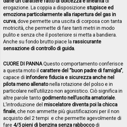
darle un carattere fatto di dolcezza e linearità
di
erogazione. La coppia a disposizione
stupisce ed
emoziona particolarmente alla riapertura del gas in
curva
, dove permette una uscita di corposa con tanta
motricità, che permette di fare tanti metri in modo
pulito e senza che il posteriore si metta a bandiera.
Anche su fondo brutto piace la
rassicurante
sensazione di controllo di guida
.
CUORE DI PANNA
Questo comportamento conferisce
a questa moto il
carattere del “buon padre di famiglia”
,
capace di
infondere fiducia e sicurezza anche nel
pilota meno allenato
nella rotazione del polso e in
particolare nell’utilizzo non agonistico. Ciò significa in
altre parole tanto
godimento nell’uscita amatoriale
.
L’introduzione del
miscelatore diventa poi la chicca
finale
, che non ammette più giustificazioni per il non
acquisto del 2 tempi e che permette agevolmente di
fare
4/5 pieni di benzina senza rabbocco
di