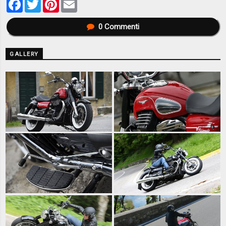
Facebook
Twitter
Pinterest
Email
0
Commenti
GALLERY