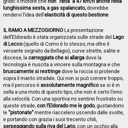
grido: il motore che
non “ratta” a 47 km/h anche nella
lunghissima sesta, a gas spalancato,
dovrebbe
rendervi l’idea dell’
elasticità di questo bestione
.
IL RAMO A MEZZOGIORNO
La presentazione
dell’Eldorado è stata organizzata sulle strade del
Lago
di Lecco
(quello di Como è lo stesso, ma oltre il
versante segnato da Bellagio), curve strette, salite e
discese, la
carreggiata che si allarga
dove la
tecnologia è riuscita a vincere sulla montagna e che
bruscamente si restringe
dove la roccia si protende
sopra il manto stradale. Qui non si può correre troppo,
ma il percorso è
assolutamente magnifico
se si è in
sella a una moto di questo tipo, che non è certo l’inno
alla velocità. Con una sportiva mi sentirei frustrato su
queste strade,
con l’Eldorado me le godo
, gustandomi
le
“pistonate”
mentre riaccelero uscendo dalle svolte,
e portando con grazia i suoi trecento chili,
serpeggiando sulla riva del Lario
, con un occhio alla