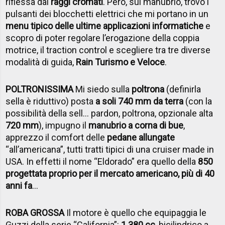
riflessa dai
raggi cromati
. Però, sul manubrio, trovo i
pulsanti dei blocchetti elettrici che mi portano in un
menu tipico delle ultime applicazioni informatiche
e
scopro di poter regolare l’erogazione della coppia
motrice, il traction control e scegliere tra tre diverse
modalità di guida,
Rain Turismo e Veloce
.
POLTRONISSIMA
Mi siedo sulla
poltrona
(definirla
sella è riduttivo) posta
a soli 740 mm da terra
(con la
possibilità della sell… pardon, poltrona, opzionale alta
720 mm
), impugno il
manubrio a corna di bue
,
apprezzo il comfort delle
pedane allungate
“all’americana”, tutti tratti tipici di una cruiser made in
USA. In effetti il nome “Eldorado” era quello della
850
progettata proprio per il mercato americano, più di 40
anni fa
...
ROBA GROSSA
Il motore è quello che equipaggia le
Guzzi della serie “California”:
1.380 cc
, bicilindrico a