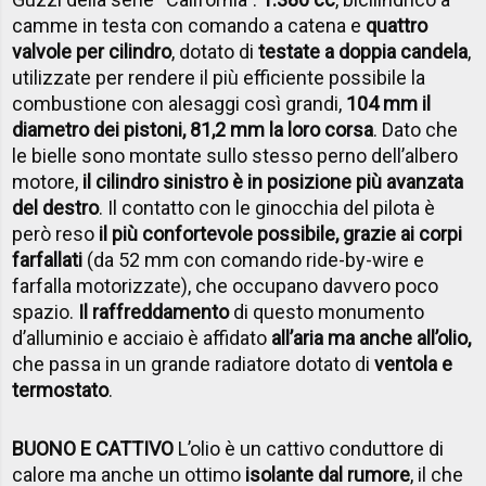
camme in testa con comando a catena e
quattro
valvole per cilindro
, dotato di
testate a doppia candela
,
utilizzate per rendere il più efficiente possibile la
combustione con alesaggi così grandi,
104 mm il
diametro dei pistoni, 81,2 mm la loro corsa
. Dato che
le bielle sono montate sullo stesso perno dell’albero
motore,
il cilindro sinistro è in posizione più avanzata
del destro
. Il contatto con le ginocchia del pilota è
però reso
il più confortevole possibile, grazie ai corpi
farfallati
(da 52 mm con comando ride-by-wire e
farfalla motorizzate), che occupano davvero poco
spazio.
Il raffreddamento
di questo monumento
d’alluminio e acciaio è affidato
all’aria ma anche all’olio,
che passa in un grande radiatore dotato di
ventola e
termostato
.
BUONO E CATTIVO
L’olio è un cattivo conduttore di
calore ma anche un ottimo
isolante dal rumore
, il che