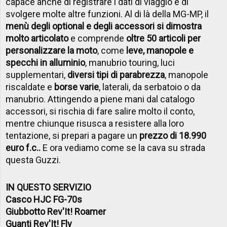
capace anche di registrare i dati di viaggio e di
svolgere molte altre funzioni. Al di là della MG-MP, il
menù degli optional e degli accessori si dimostra
molto articolato
e comprende
oltre 50 articoli per
personalizzare la moto
, come
leve, manopole e
specchi in alluminio
, manubrio touring, luci
supplementari,
diversi tipi di parabrezza
, manopole
riscaldate e
borse varie
, laterali, da serbatoio o da
manubrio. Attingendo a piene mani dal catalogo
accessori, si rischia di fare salire molto il conto,
mentre chiunque risusca a resistere alla loro
tentazione, si prepari a pagare un
prezzo di 18.990
euro f.c..
E ora vediamo come se la cava su strada
questa Guzzi.
IN QUESTO SERVIZIO
Casco HJC FG-70s
Giubbotto Rev'It! Roamer
Guanti Rev'It! Fly