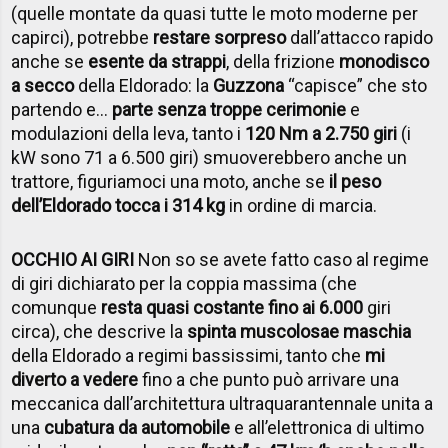
(quelle montate da quasi tutte le moto moderne per
capirci), potrebbe
restare sorpreso
dall’attacco rapido
anche se
esente da strappi
, della frizione
monodisco
a secco
della Eldorado: la
Guzzona
“capisce” che sto
partendo e...
parte senza troppe cerimonie
e
modulazioni della leva, tanto i
120 Nm a 2.750 giri
(i
kW sono 71 a 6.500 giri) smuoverebbero anche un
trattore, figuriamoci una moto, anche se
il peso
dell’Eldorado tocca i 314 kg
in ordine di marcia.
OCCHIO AI GIRI
Non so se avete fatto caso al regime
di giri dichiarato per la coppia massima (che
comunque
resta quasi costante fino ai 6.000
giri
circa), che descrive la
spinta muscolosa
e maschia
della Eldorado a regimi bassissimi, tanto che
mi
diverto a vedere
fino a che punto può arrivare una
meccanica dall’architettura ultraquarantennale unita a
una
cubatura da automobile
e all’elettronica di ultimo