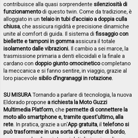
contribuisce alla quasi sorprendente
silenziosità di
funzionamento
di questo twin. Come da tradizione, è
alloggiato in un
telaio in tubi d’acciaio a doppia culla
chiusa
, che assicura rigidità e precisione dinamiche
unite al comfort di guida. Il sistema di
fissaggio con
biellette e tamponi in gomma
assicura il totale
isolamento dalle vibrazioni.
Il cambio a sei marce, la
trasmissione primaria a denti elicoidali e la finale a
cardano con
doppio giunto omocinetico
completano
la meccanica e si fanno sentire, in viaggio, grazie al
loro piacevole
sibilo d’ingranaggi in rotazione
.
SU MISURA
Tornando a parlare di tecnologia, la nuova
Eldorado propone
a richiesta la Moto Guzzi
Multimedia Platform
, che
permette di connettere la
moto allo smartphone e, tramite quest'ultimo, alla
rete
. In pratica, grazie a un'
App gratuita
, il
telefono si
può trasformare in una sorta di computer di bordo
,