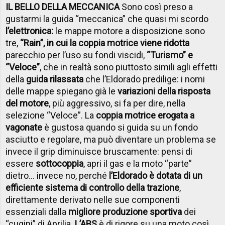
IL BELLO DELLA MECCANICA
Sono così preso a
gustarmi la guida “meccanica” che quasi mi scordo
l’elettronica:
le mappe motore a disposizione sono
tre,
“Rain”, in cui la coppia motrice viene ridotta
parecchio per l’uso su fondi viscidi,
“Turismo” e
“Veloce”
, che in realtà sono piuttosto simili agli effetti
della
guida rilassata
che l’Eldorado predilige: i nomi
delle mappe spiegano già le
variazioni della risposta
del motore
, più aggressivo, si fa per dire, nella
selezione “Veloce”. La
coppia motrice erogata a
vagonate
è gustosa quando si guida su un fondo
asciutto e regolare, ma può diventare un problema se
invece il grip diminuisce bruscamente: pensi di
essere
sottocoppia
, apri il gas e la moto “parte”
dietro… invece no, perché
l’Eldorado è dotata di un
efficiente sistema di controllo della trazione
,
direttamente derivato nelle sue componenti
essenziali dalla
migliore produzione sportiva
dei
“cugini” di Aprilia.
L’ABS
è di rigore su una moto così,