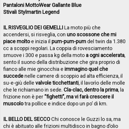
Pantaloni MottoWear Gallante Blue
Stivali Stylmartin Legend
IL RISVEGLIO DEI GEMELLI
La moto più che
accendersi, si risveglia, con
uno scossone che mi
piace molto
e inizia il
pum-pum-pum
del twin da 1.380
cc a scoppi regolari. La coppia di rovesciamento
smuove i 300 e passa kg della moto
a ogni accelerata
,
sento il suono della distribuzione che gira proprio di
fianco alle mie ginocchia e
immagino quel che
succede
nelle camere di scoppio ad alta efficienza, il
su-e-giù delle
valvole ticchettanti
, il lavorìo delle molle
che le richiamano in sede.
Cla-clac, dentro la prima
, la
frizione non è per
“fighetti”, ma vi farà crescere il
muscolo
tra pollice e indice dopo un po’ di km.
IL BELLO DEL SECCO
Chi conosce le Guzzi lo sa, ma
chi è abituato alle frizioni multidisco in bagno d’olio