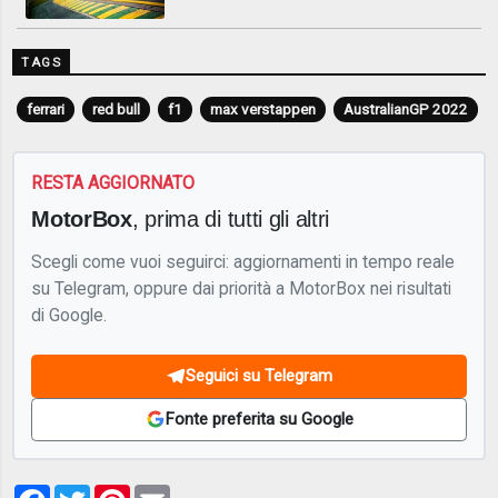
TAGS
ferrari
red bull
f1
max verstappen
AustralianGP 2022
RESTA AGGIORNATO
MotorBox
, prima di tutti gli altri
Scegli come vuoi seguirci: aggiornamenti in tempo reale
su Telegram, oppure dai priorità a MotorBox nei risultati
di Google.
Seguici su Telegram
Fonte preferita su Google
Facebook
Twitter
Pinterest
Email