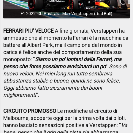
F1 2022, GP Australia: Max Verstappen (Red Bull)
FERRARI PIU' VELOCE
A fine giornata, Verstappen ha
ammesso che al momento la Ferrari è la macchina da
battere all'Albert Park, ma il campione del mondo in
carica è felice anche del comportamento della sua
monoposto: ''
Siamo un po' lontani dalla Ferrari, ma
penso che forse possiamo avvicinarci un po'
. Sono di
nuovo veloci. Nei miei long run tutto sembrava
abbastanza stabile e buono, quindi ne sono felice.
Oggi abbiamo fatto sicuramente dei buoni
miglioramenti
''.
CIRCUITO PROMOSSO
Le modifiche al circuito di
Melbourne, scoperte oggi per la prima volta dai piloti,
hanno lasciato sensazioni positive a Verstappen: ''
Va
bene, penso che il grip della pista sia abbastanza