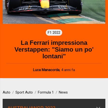
F1 2022
La Ferrari impressiona
Verstappen: "Siamo un po'
lontani"
Luca Manacorda
,
4 anni fa
Auto
Sport Auto
Formula 1
News
AUSTRALIANGP 2022