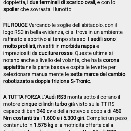
doppietta, i
due terminali di scarico ovali
, e con lo
spoiler
che sovrasta il lunotto.
FIL ROUGE
Varcando le soglie dell'abitacolo, con il
logo RS3 in bella evidenza, ci si trova in un ambiente
raffinato e sportivo al tempo stesso. I
sedili sono
molto profilati
, rivestiti in
morbida nappa
e
impreziositi da
cuciture rosse
. Queste ultime si
notano anche a livello del volante, che ha la
corona
appiattita
nella parte bassa e ospita le levette per
selezionare manualmente le
sette marce del cambio
robotizzato a doppia frizione S-Tronic
.
A TUTTA FORZA
L'
Audi RS3
monta sotto il cofano il
motore
cinque cilindri turbo
già visto sulla TT RS
capace di ben
340 cv
e della notevole coppia di
450
Nm costanti tra i 1.600 e i 5.300 giri
. Complici un peso
contenuto in
1.575 kg
e la motricità offerta dalla