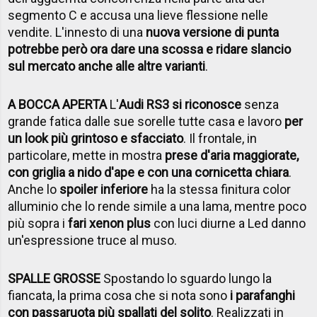
segmento C e accusa una lieve flessione nelle
vendite. L'innesto di una
nuova versione di punta
potrebbe però ora dare una scossa e ridare slancio
sul mercato anche alle altre varianti
.
A BOCCA APERTA
L'
Audi RS3 si riconosce
senza
grande fatica dalle sue sorelle tutte casa e lavoro
per
un look più grintoso e sfacciato
. Il frontale, in
particolare, mette in mostra
prese d'aria maggiorate,
con griglia a nido d'ape e con una cornicetta chiara
.
Anche lo
spoiler inferiore
ha la stessa finitura color
alluminio che lo rende simile a una lama, mentre poco
più sopra i
fari xenon plus
con luci diurne a Led danno
un'espressione truce al muso.
SPALLE GROSSE
Spostando lo sguardo lungo la
fiancata, la prima cosa che si nota sono
i parafanghi
con passaruota più spallati del solito
. Realizzati in