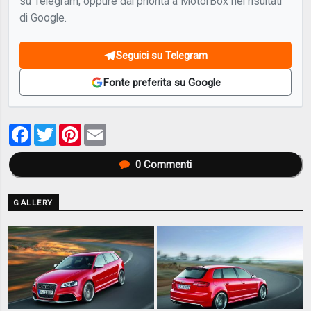
su Telegram, oppure dai priorità a MotorBox nei risultati
di Google.
Seguici su Telegram
Fonte preferita su Google
Facebook
Twitter
Pinterest
Email
0
Commenti
GALLERY