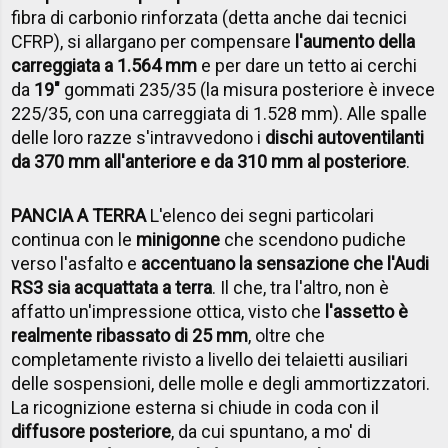
fibra di carbonio rinforzata (detta anche dai tecnici
CFRP), si allargano per compensare
l'aumento della
carreggiata a 1.564 mm
e per dare un tetto ai cerchi
da
19"
gommati 235/35 (la misura posteriore è invece
225/35, con una carreggiata di 1.528 mm). Alle spalle
delle loro razze s'intravvedono i
dischi autoventilanti
da 370 mm all'anteriore e da 310 mm al posteriore
.
PANCIA A TERRA
L'elenco dei segni particolari
continua con le
minigonne
che scendono pudiche
verso l'asfalto e
accentuano la sensazione che l'Audi
RS3 sia acquattata a terra
. Il che, tra l'altro, non è
affatto un'impressione ottica, visto che
l'assetto è
realmente ribassato di 25 mm
, oltre che
completamente rivisto a livello dei telaietti ausiliari
delle sospensioni, delle molle e degli ammortizzatori.
La ricognizione esterna si chiude in coda con il
diffusore posteriore
, da cui spuntano, a mo' di