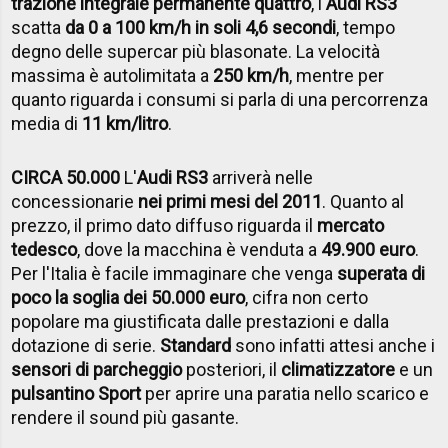
trazione integrale permanente quattro
, l'
Audi RS3
scatta
da 0 a 100 km/h in soli 4,6 secondi
, tempo
degno delle supercar più blasonate. La velocità
massima è autolimitata a
250 km/h
, mentre per
quanto riguarda i consumi si parla di una percorrenza
media di
11 km/litro
.
CIRCA 50.000
L'
Audi RS3
arriverà nelle
concessionarie
nei primi mesi del 2011
. Quanto al
prezzo, il primo dato diffuso riguarda il
mercato
tedesco
, dove la macchina è venduta a
49.900 euro
.
Per l'Italia è facile immaginare che venga
superata di
poco la soglia dei 50.000 euro
, cifra non certo
popolare ma giustificata dalle prestazioni e dalla
dotazione di serie.
Standard
sono infatti attesi anche i
sensori di parcheggio
posteriori, il
climatizzatore
e un
pulsantino Sport
per aprire una paratia nello scarico e
rendere il sound più gasante.