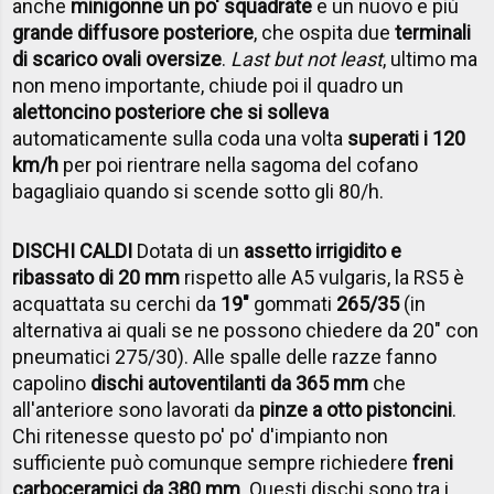
anche
minigonne un po' squadrate
e un nuovo e più
grande diffusore posteriore
, che ospita due
terminali
di scarico ovali oversize
.
Last but not least
, ultimo ma
non meno importante, chiude poi il quadro un
alettoncino posteriore che si solleva
automaticamente sulla coda una volta
superati i 120
km/h
per poi rientrare nella sagoma del cofano
bagagliaio quando si scende sotto gli 80/h.
DISCHI CALDI
Dotata di un
assetto irrigidito e
ribassato di 20 mm
rispetto alle A5 vulgaris, la RS5 è
acquattata su cerchi da
19"
gommati
265/35
(in
alternativa ai quali se ne possono chiedere da 20" con
pneumatici 275/30). Alle spalle delle razze fanno
capolino
dischi autoventilanti da 365 mm
che
all'anteriore sono lavorati da
pinze a otto pistoncini
.
Chi ritenesse questo po' po' d'impianto non
sufficiente può comunque sempre richiedere
freni
carboceramici da 380 mm
. Questi dischi sono tra i