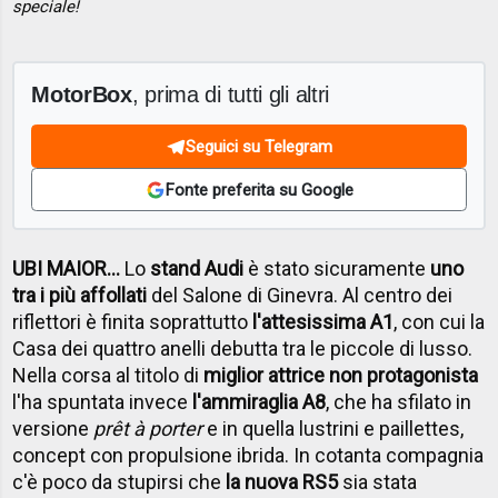
speciale!
MotorBox
, prima di tutti gli altri
Seguici su Telegram
Fonte preferita su Google
UBI MAIOR…
Lo
stand Audi
è stato sicuramente
uno
tra i più affollati
del Salone di Ginevra. Al centro dei
riflettori è finita soprattutto
l'attesissima A1
, con cui la
Casa dei quattro anelli debutta tra le piccole di lusso.
Nella corsa al titolo di
miglior attrice non protagonista
l'ha spuntata invece
l'ammiraglia A8
, che ha sfilato in
versione
prêt à porter
e in quella lustrini e paillettes,
concept con propulsione ibrida. In cotanta compagnia
c'è poco da stupirsi che
la nuova RS5
sia stata