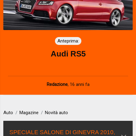
Anteprima:
Audi RS5
Redazione
,
16 anni fa
Auto
Magazine
Novità auto
SPECIALE SALONE DI GINEVRA 2010,