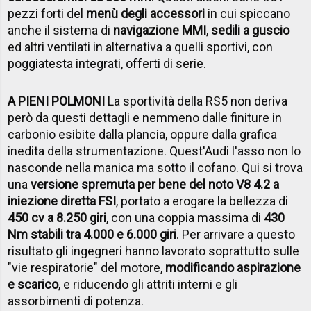
pezzi forti del
menù degli accessori
in cui spiccano
anche il sistema di
navigazione MMI
,
sedili a guscio
ed altri ventilati in alternativa a quelli sportivi, con
poggiatesta integrati, offerti di serie.
A PIENI POLMONI
La sportività della RS5 non deriva
però da questi dettagli e nemmeno dalle finiture in
carbonio esibite dalla plancia, oppure dalla grafica
inedita della strumentazione. Quest'Audi l'asso non lo
nasconde nella manica ma sotto il cofano. Qui si trova
una
versione spremuta per bene del noto V8 4.2 a
iniezione diretta FSI
, portato a erogare la bellezza di
450 cv a 8.250 giri
, con una coppia massima di
430
Nm stabili tra 4.000 e 6.000 giri
. Per arrivare a questo
risultato gli ingegneri hanno lavorato soprattutto sulle
"vie respiratorie" del motore,
modificando aspirazione
e scarico
, e riducendo gli attriti interni e gli
assorbimenti di potenza.