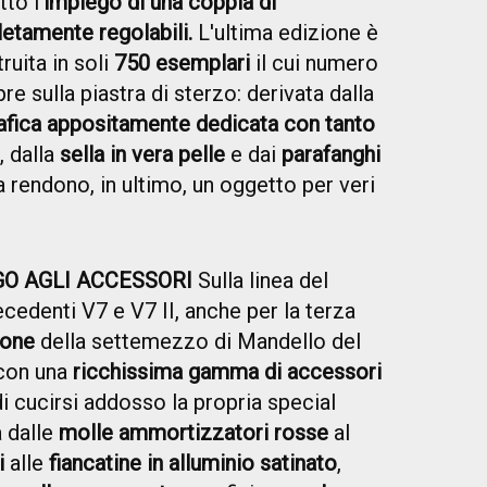
to l'
impiego di una coppia di
etamente regolabili.
L'ultima edizione è
truita in soli
750 esemplari
il cui numero
re sulla piastra di sterzo: derivata dalla
afica appositamente dedicata con tanto
, dalla
sella in vera pelle
e dai
parafanghi
 rendono, in ultimo, un oggetto per veri
O AGLI ACCESSORI
Sulla linea del
cedenti V7 e V7 II, anche per la terza
ione
della settemezzo di Mandello del
 con una
ricchissima gamma di accessori
i cucirsi addosso la propria special
a dalle
molle ammortizzatori rosse
al
i
alle
fiancatine in alluminio satinato
,