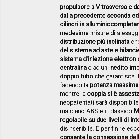
propulsore a V trasversale d
dalla precedente seconda ed
cilindri in alluminio
completam
medesime misure di alesagg
distribuzione più inclinata
che
del sistema ad aste e bilancie
sistema d'iniezione elettron
centralina
e ad un
inedito imp
doppio tubo
che garantisce i
facendo la
potenza massima è
mentre la
coppia si è assest
neopatentati sarà disponibil
mancano ABS e il classico
M
regolabile su due livelli di in
disinseribile. E per finire ecc
consente la connessione del