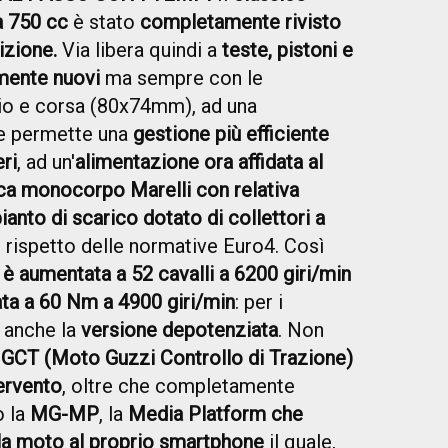
a 750 cc
è stato
completamente rivisto
izione.
Via libera quindi a
teste, pistoni e
ente nuovi
ma sempre con le
io e corsa (80x74mm), ad una
 permette una
gestione più efficiente
ri
, ad un'
alimentazione ora affidata al
ica monocorpo Marelli con relativa
ianto di scarico dotato di collettori a
l rispetto delle normative Euro4. Così
 aumentata a 52 cavalli a 6200 giri/min
ata a 60 Nm a 4900 giri/min
: per i
e anche la
versione depotenziata
. Non
GCT (Moto Guzzi Controllo di Trazione)
tervento
, oltre che completamente
o la
MG-MP
, la
Media Platform che
la moto al proprio smartphone
il quale,