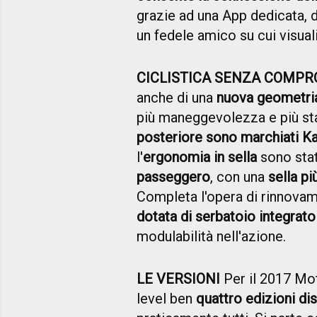
grazie ad una App dedicata, 
un fedele amico su cui visualiz
CICLISTICA SENZA COMPR
anche di una
nuova geometria
più maneggevolezza e più stab
posteriore sono marchiati K
l'
ergonomia in sella
sono sta
passeggero
, con una
sella pi
Completa l'opera di rinnova
dotata di serbatoio integrato
modulabilità nell'azione.
LE VERSIONI
Per il 2017 Mot
level ben
quattro edizioni dis