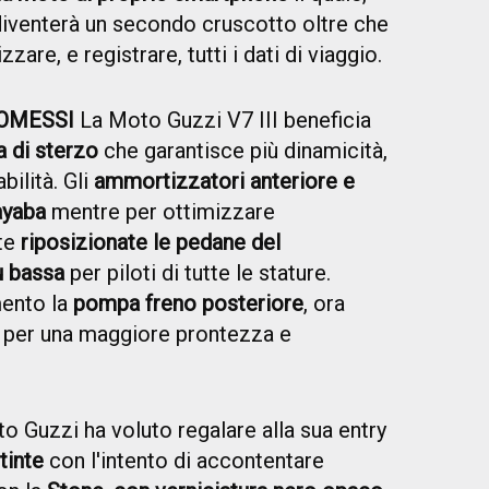
diventerà un secondo cruscotto oltre che
zare, e registrare, tutti i dati di viaggio.
OMESSI
La Moto Guzzi V7 III beneficia
 di sterzo
che garantisce più dinamicità,
ilità. Gli
ammortizzatori anteriore e
ayaba
mentre per ottimizzare
te
riposizionate le pedane del
ù bassa
per piloti di tutte le stature.
mento la
pompa freno posteriore
, ora
per una maggiore prontezza e
o Guzzi ha voluto regalare alla sua entry
tinte
con l'intento di accontentare