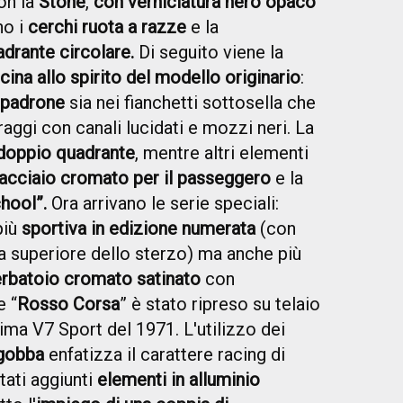
con la
Stone
,
con verniciatura nero opaco
no i
cerchi ruota a razze
e la
drante circolare.
Di seguito viene la
icina allo spirito del modello originario
:
 padrone
sia nei fianchetti sottosella che
raggi con canali lucidati e mozzi neri. La
doppio quadrante
, mentre altri elementi
 acciaio cromato per il passeggero
e la
chool”.
Ora arrivano le serie speciali:
più
sportiva in edizione numerata
(con
tra superiore dello sterzo) ma anche più
rbatoio cromato satinato
con
e “
Rosso Corsa
” è stato ripreso su telaio
rima V7 Sport del 1971. L'utilizzo dei
 gobba
enfatizza il carattere racing di
tati aggiunti
elementi in alluminio