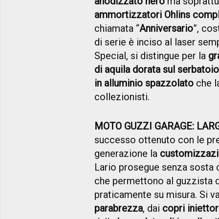
anodizzato nero
ma soprattut
ammortizzatori Ohlins compl
chiamata “
Anniversario
”, cos
di serie è inciso al laser semp
Special, si distingue per la
gr
di aquila dorata sul serbatoio
in alluminio spazzolato
che la
collezionisti.
MOTO GUZZI GARAGE: LARG
successo ottenuto con le pre
generazione la
customizzaz
Lario prosegue senza sosta
che permettono al guzzista d
praticamente su misura. Si v
parabrezza
, dai
copri iniettor