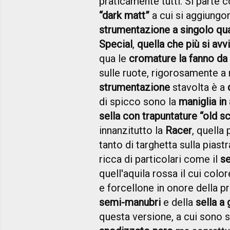
praticamente tutti. Si parte 
“dark matt”
a cui si aggiungo
strumentazione a singolo qua
Special
,
quella che più si avv
qua le
cromature la fanno da
sulle ruote, rigorosamente a 
strumentazione
stavolta è a
di spicco sono la
maniglia in
sella con trapuntature “old s
innanzitutto la
Racer
, quella 
tanto di targhetta sulla pias
ricca di particolari come il
se
quell'aquila rossa il cui color
e forcellone in onore della p
semi-manubri
e della
sella a
questa versione, a cui sono s