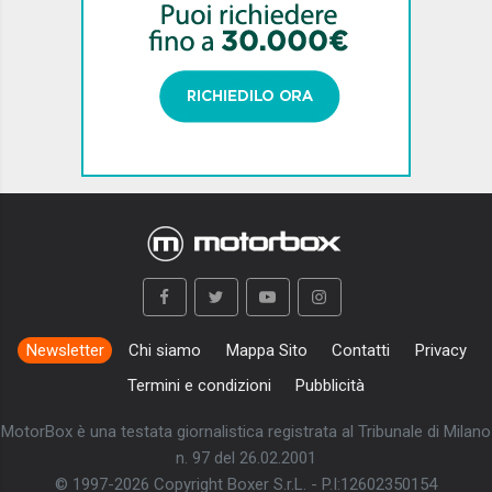
Newsletter
Chi siamo
Mappa Sito
Contatti
Privacy
Termini e condizioni
Pubblicità
MotorBox è una testata giornalistica registrata al Tribunale di Milano
n. 97 del 26.02.2001
© 1997-2026 Copyright Boxer S.r.L. - P.I:12602350154