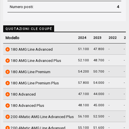
Numero posti:
4
QUOTAZIONI CLE COUPÉ
Modello
2024
2023
2022
20
51.100
47.800
-
-
180 AMG Line Advanced
52.100
48.700
-
-
180 AMG Line Advanced Plus
54.200
50.700
-
-
180 AMG Line Premium
57.800
54.000
-
-
180 AMG Line Premium Plus
47.100
44.000
-
-
180 Advanced
48.100
45.000
-
-
180 Advanced Plus
56.100
52.500
-
-
200 4Matic AMG Line Advanced Plus
55.100
51.600
-
-
200 4Matic AMG Line Advanved