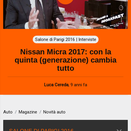
P
l
a
Salone di Parigi 2016 | Interviste
y
Nissan Micra 2017: con la
V
quinta (generazione) cambia
i
tutto
d
Luca Cereda
,
9 anni fa
e
o
Auto
Magazine
Novità auto
SALONE DI PARIGI 2016