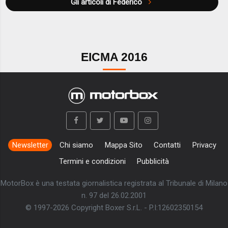
Gli articoli di Federico
EICMA 2016
Newsletter
Chi siamo
Mappa Sito
Contatti
Privacy
Termini e condizioni
Pubblicità
MotorBox è una testata giornalistica registrata al Tribunale di Milano
n. 97 del 26.02.2001
© 1997-2026 Copyright Boxer S.r.L. - P.I:12602350154