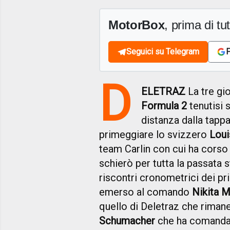
MotorBox
, prima di tutt
Seguici su Telegram
F
D
ELETRAZ
La tre gio
Formula 2
tenutisi s
distanza dalla tappa
primeggiare lo svizzero
Loui
team Carlin con cui ha corso
schierò per tutta la passata s
riscontri cronometrici dei pri
emerso al comando
Nikita 
quello di Deletraz che riman
Schumacher
che ha comandato