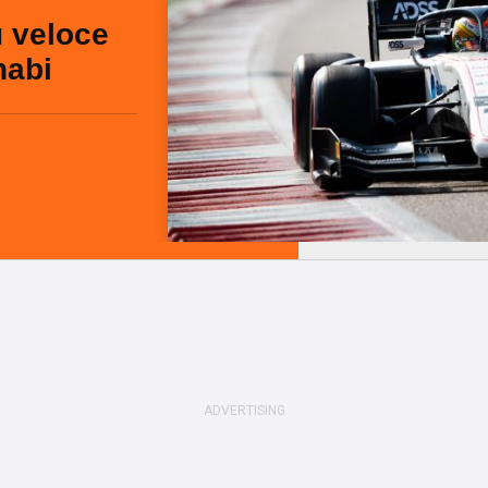
ù veloce
habi