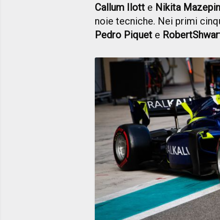
Callum Ilott
e
Nikita Mazepi
noie tecniche. Nei primi cin
Pedro Piquet
e
RobertShwar