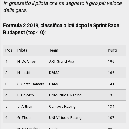
In grassetto il pilota che ha segnato il giro più veloce
della gara.
Formula 2 2019, classifica piloti dopo la Sprint Race
Budapest (top-10):
Pos
Pilota
Team
Punti
1
N. De Vries
ART Grand Prix
196
2
N. Latifi
DAMS
166
3
S. Sette Camara
DAMS
141
4
L. Ghiotto
UNI-Virtuosi Racing
135
5
J. Aitken
Campos Racing
134
6
G. Zhou
UNI-Virtuosi Racing
107
7
N. Matsushita
Carlin
85