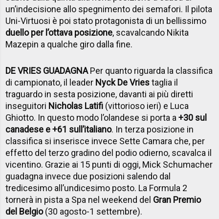
un’indecisione allo spegnimento dei semafori. Il pilota
Uni-Virtuosi è poi stato protagonista di un bellissimo
duello per l’ottava posizione
, scavalcando Nikita
Mazepin a qualche giro dalla fine.
DE VRIES GUADAGNA
Per quanto riguarda la classifica
di campionato, il leader
Nyck De Vries
taglia il
traguardo in sesta posizione, davanti ai più diretti
inseguitori
Nicholas Latifi
(vittorioso ieri) e Luca
Ghiotto. In questo modo l’olandese si porta a
+30 sul
canadese e +61 sull’italiano
. In terza posizione in
classifica si inserisce invece Sette Camara che, per
effetto del terzo gradino del podio odierno, scavalca il
vicentino. Grazie ai 15 punti di oggi, Mick Schumacher
guadagna invece due posizioni salendo dal
tredicesimo all’undicesimo posto. La Formula 2
tornerà in pista a Spa nel weekend del
Gran Premio
del Belgio
(30 agosto-1 settembre).