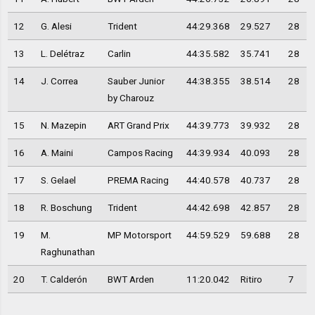
12
G. Alesi
Trident
44:29.368
29.527
28
13
L. Delétraz
Carlin
44:35.582
35.741
28
14
J. Correa
Sauber Junior
44:38.355
38.514
28
by Charouz
15
N. Mazepin
ART Grand Prix
44:39.773
39.932
28
16
A. Maini
Campos Racing
44:39.934
40.093
28
17
S. Gelael
PREMA Racing
44:40.578
40.737
28
18
R. Boschung
Trident
44:42.698
42.857
28
19
M.
MP Motorsport
44:59.529
59.688
28
Raghunathan
20
T. Calderón
BWT Arden
11:20.042
Ritiro
7