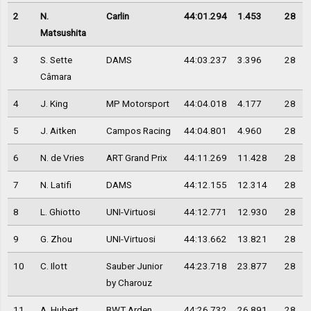
2
N.
Carlin
44:01.294
1.453
28
Matsushita
3
S. Sette
DAMS
44:03.237
3.396
28
Câmara
4
J. King
MP Motorsport
44:04.018
4.177
28
5
J. Aitken
Campos Racing
44:04.801
4.960
28
6
N. de Vries
ART Grand Prix
44:11.269
11.428
28
7
N. Latifi
DAMS
44:12.155
12.314
28
8
L. Ghiotto
UNI-Virtuosi
44:12.771
12.930
28
9
G. Zhou
UNI-Virtuosi
44:13.662
13.821
28
10
C. Ilott
Sauber Junior
44:23.718
23.877
28
by Charouz
11
A. Hubert
BWT Arden
44:26.732
26.891
28