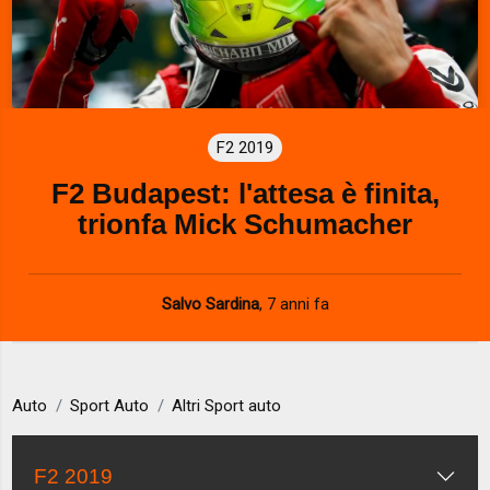
F2 2019
F2 Budapest: l'attesa è finita,
trionfa Mick Schumacher
Salvo Sardina
,
7 anni fa
Auto
Sport Auto
Altri Sport auto
F2 2019