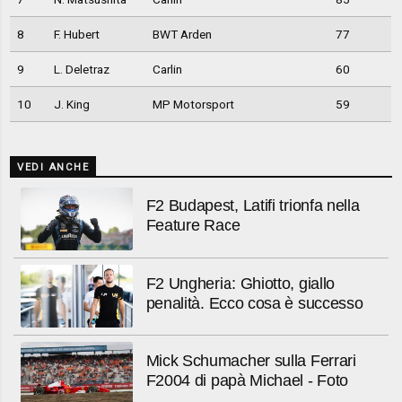
8
F. Hubert
BWT Arden
77
9
L. Deletraz
Carlin
60
10
J. King
MP Motorsport
59
VEDI ANCHE
F2 Budapest, Latifi trionfa nella
Feature Race
F2 Ungheria: Ghiotto, giallo
penalità. Ecco cosa è successo
Mick Schumacher sulla Ferrari
F2004 di papà Michael - Foto