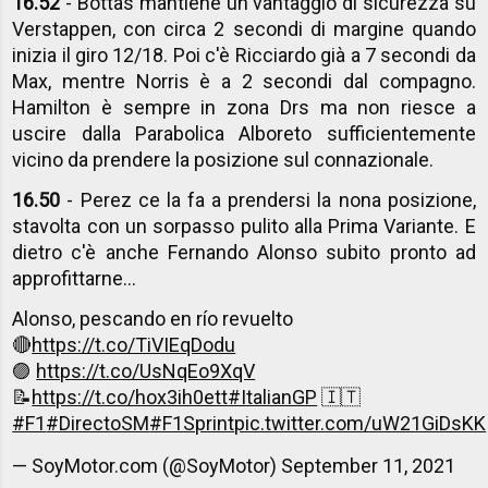
16.52
- Bottas mantiene un vantaggio di sicurezza su
Verstappen, con circa 2 secondi di margine quando
inizia il giro 12/18. Poi c'è Ricciardo già a 7 secondi da
Max, mentre Norris è a 2 secondi dal compagno.
Hamilton è sempre in zona Drs ma non riesce a
uscire dalla Parabolica Alboreto sufficientemente
vicino da prendere la posizione sul connazionale.
16.50
- Perez ce la fa a prendersi la nona posizione,
stavolta con un sorpasso pulito alla Prima Variante. E
dietro c'è anche Fernando Alonso subito pronto ad
approfittarne...
Alonso, pescando en río revuelto
🔴
https://t.co/TiVIEqDodu
🟣
https://t.co/UsNqEo9XqV
📝
https://t.co/hox3ih0ett
#ItalianGP
🇮🇹
#F1
#DirectoSM
#F1Sprint
pic.twitter.com/uW21GiDsKK
— SoyMotor.com (@SoyMotor)
September 11, 2021