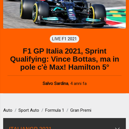
LIVE F1 2021
F1 GP Italia 2021, Sprint
Qualifying: Vince Bottas, ma in
pole c'è Max! Hamilton 5°
Salvo Sardina
,
4 anni fa
Auto
Sport Auto
Formula 1
Gran Premi
ITALIANGP 2021