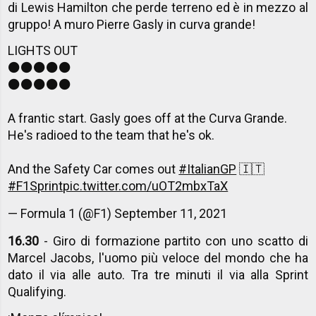
di Lewis Hamilton che perde terreno ed è in mezzo al
gruppo! A muro Pierre Gasly in curva grande!
LIGHTS OUT
⚫️⚫️⚫️⚫️⚫️
⚫️⚫️⚫️⚫️⚫️
A frantic start. Gasly goes off at the Curva Grande.
He's radioed to the team that he's ok.
And the Safety Car comes out
#ItalianGP
🇮🇹
#F1Sprint
pic.twitter.com/uOT2mbxTaX
— Formula 1 (@F1)
September 11, 2021
16.30
- Giro di formazione partito con uno scatto di
Marcel Jacobs, l'uomo più veloce del mondo che ha
dato il via alle auto. Tra tre minuti il via alla Sprint
Qualifying.