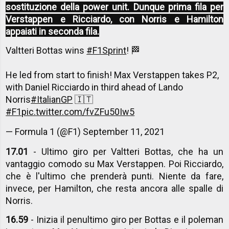
sostituzione della power unit. Dunque prima fila per
Verstappen e Ricciardo, con Norris e Hamilton
appaiati in seconda fila.
Valtteri Bottas wins
#F1Sprint
! 🏁
He led from start to finish! Max Verstappen takes P2,
with Daniel Ricciardo in third ahead of Lando
Norris
#ItalianGP
🇮🇹
#F1
pic.twitter.com/fvZFu50Iw5
— Formula 1 (@F1)
September 11, 2021
17.01
- Ultimo giro per Valtteri Bottas, che ha un
vantaggio comodo su Max Verstappen. Poi Ricciardo,
che è l'ultimo che prenderà punti. Niente da fare,
invece, per Hamilton, che resta ancora alle spalle di
Norris.
16.59
- Inizia il penultimo giro per Bottas e il poleman