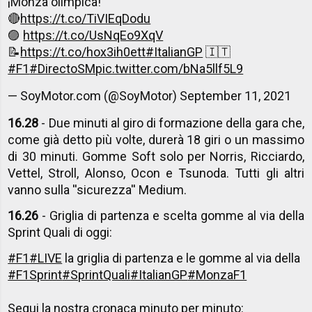
¡Monza olímpica!
🔴
https://t.co/TiVIEqDodu
🟣
https://t.co/UsNqEo9XqV
📝
https://t.co/hox3ih0ett
#ItalianGP
🇮🇹
#F1
#DirectoSM
pic.twitter.com/bNa5llf5L9
— SoyMotor.com (@SoyMotor)
September 11, 2021
16.28
- Due minuti al giro di formazione della gara che,
come già detto più volte, durerà 18 giri o un massimo
di 30 minuti. Gomme Soft solo per Norris, Ricciardo,
Vettel, Stroll, Alonso, Ocon e Tsunoda. Tutti gli altri
vanno sulla ''sicurezza'' Medium.
16.26
- Griglia di partenza e scelta gomme al via della
Sprint Quali di oggi:
#F1
#LIVE
la griglia di partenza e le gomme al via della
#F1Sprint
#SprintQuali
#ItalianGP
#MonzaF1
Segui la nostra cronaca minuto per minuto: