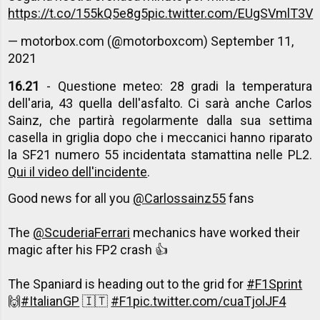
https://t.co/155kQ5e8g5
pic.twitter.com/EUgSVmlT3V
— motorbox.com (@motorboxcom)
September 11,
2021
16.21
- Questione meteo: 28 gradi la temperatura
dell'aria, 43 quella dell'asfalto. Ci sarà anche Carlos
Sainz, che partirà regolarmente dalla sua settima
casella in griglia dopo che i meccanici hanno riparato
la SF21 numero 55 incidentata stamattina nelle PL2.
Qui il video dell'incidente
.
Good news for all you
@Carlossainz55
fans
The
@ScuderiaFerrari
mechanics have worked their
magic after his FP2 crash 👍
The Spaniard is heading out to the grid for
#F1Sprint
🙌
#ItalianGP
🇮🇹
#F1
pic.twitter.com/cuaTjolJF4