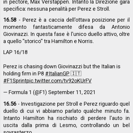
in pectore, Max Verstappen. Intanto la Direzione gara
specifica: nessuna penalità per Perez e Stroll.
16.58
- Perez è a caccia dell'ottava posizione per il
momento fantasticamente difesa da Antonio
Giovinazzi. In questa fase è l'unico duello attivo, oltre
a quello ''storico'' tra Hamilton e Norris.
LAP 16/18
Perez is chasing down Giovinazzi but the Italian is
holding firm in P8
#ItalianGP
🇮🇹
#F1Sprint
pic.twitter.com/tv92oKUrFV
— Formula 1 (@F1)
September 11, 2021
16.56
- Investigazione per Stroll e Perez riguardo quel
duello di cui vi abbiamo parlato qualche minuto fa.
Intanto Hamilton ha rischiato di perdere l'auto in
uscita dalla prima di Lesmo, controllando un bel
sovrasterzo.