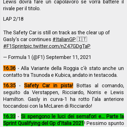
Lewis dovrà fare un capolavoro se vorrà battere il
rivale per il titolo.
LAP 2/18
The Safety Car is still on track as the clear up of
Gasly's car continues
#ItalianGP
🇮🇹
#F1Sprint
pic.twitter.com/nZ47GDgTaP
— Formula 1 (@F1)
September 11, 2021
16.36
- Alla Variante della Roggia c'è stato anche un
contatto tra Tsunoda e Kubica, andato in testacoda.
16.35
-
Safety Car in pista!
Bottas al comando,
seguito da Verstappen, Ricciardo, Norris e Lewis
Hamilton. Gasly in curva-1 ha rotto l'ala anteriore
toccandosi con la McLaren di Ricciardo!
16.33
-
Si spengono le luci dei semafori e... Parte la
Sprint Qualifying del Gp d'Italia 2021
! Pessimo spunto