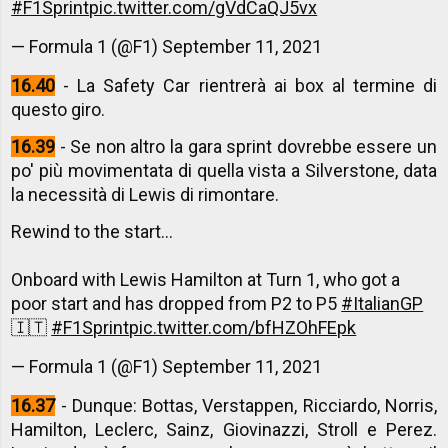
#F1Sprint
pic.twitter.com/gVdCaQJ5vx
— Formula 1 (@F1)
September 11, 2021
16.40
- La Safety Car rientrerà ai box al termine di
questo giro.
16.39
- Se non altro la gara sprint dovrebbe essere un
po' più movimentata di quella vista a Silverstone, data
la necessità di Lewis di rimontare.
Rewind to the start...
Onboard with Lewis Hamilton at Turn 1, who got a
poor start and has dropped from P2 to P5
#ItalianGP
🇮🇹
#F1Sprint
pic.twitter.com/bfHZOhFEpk
— Formula 1 (@F1)
September 11, 2021
16.37
- Dunque: Bottas, Verstappen, Ricciardo, Norris,
Hamilton, Leclerc, Sainz, Giovinazzi, Stroll e Perez.