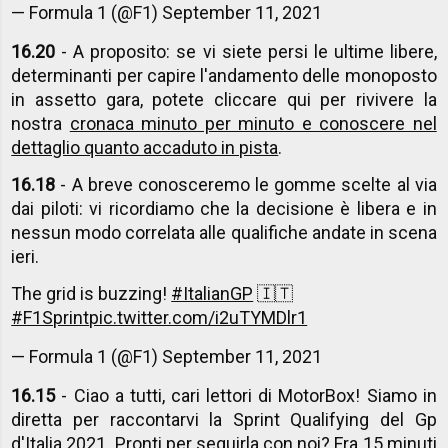
— Formula 1 (@F1)
September 11, 2021
16.20
- A proposito: se vi siete persi le ultime libere,
determinanti per capire l'andamento delle monoposto
in assetto gara, potete cliccare qui per rivivere la
nostra
cronaca minuto per minuto e conoscere nel
dettaglio quanto accaduto in pista
.
16.18
- A breve conosceremo le gomme scelte al via
dai piloti: vi ricordiamo che la decisione è libera e in
nessun modo correlata alle qualifiche andate in scena
ieri.
The grid is buzzing!
#ItalianGP
🇮🇹
#F1Sprint
pic.twitter.com/i2uTYMDlr1
— Formula 1 (@F1)
September 11, 2021
16.15
- Ciao a tutti, cari lettori di MotorBox! Siamo in
diretta per raccontarvi la Sprint Qualifying del Gp
d'Italia 2021. Pronti per seguirla con noi? Fra 15 minuti