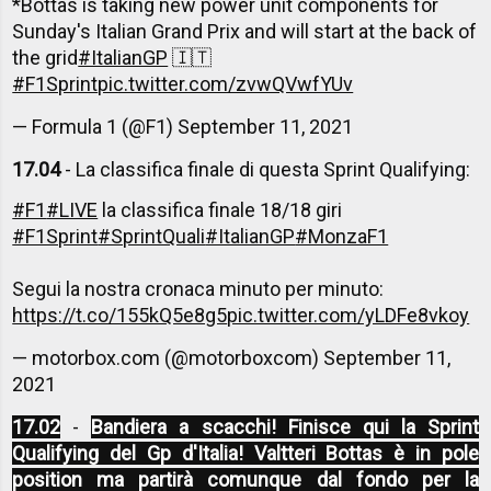
*Bottas is taking new power unit components for
Sunday's Italian Grand Prix and will start at the back of
the grid
#ItalianGP
🇮🇹
#F1Sprint
pic.twitter.com/zvwQVwfYUv
— Formula 1 (@F1)
September 11, 2021
17.04
- La classifica finale di questa Sprint Qualifying:
#F1
#LIVE
la classifica finale 18/18 giri
#F1Sprint
#SprintQuali
#ItalianGP
#MonzaF1
Segui la nostra cronaca minuto per minuto:
https://t.co/155kQ5e8g5
pic.twitter.com/yLDFe8vkoy
— motorbox.com (@motorboxcom)
September 11,
2021
17.02
-
Bandiera a scacchi! Finisce qui la Sprint
Qualifying del Gp d'Italia! Valtteri Bottas è in pole
position ma partirà comunque dal fondo per la