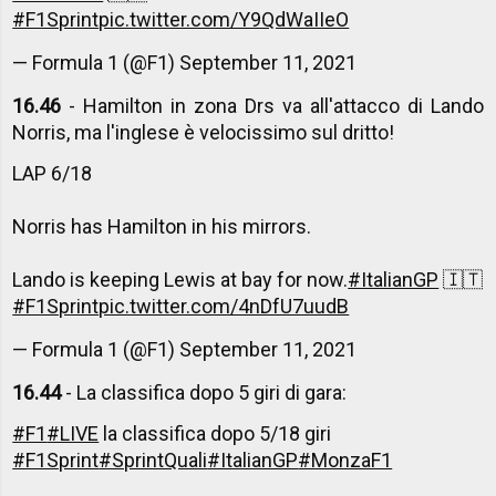
#F1Sprint
pic.twitter.com/Y9QdWaIIeO
— Formula 1 (@F1)
September 11, 2021
16.46
- Hamilton in zona Drs va all'attacco di Lando
Norris, ma l'inglese è velocissimo sul dritto!
LAP 6/18
Norris has Hamilton in his mirrors.
Lando is keeping Lewis at bay for now.
#ItalianGP
🇮🇹
#F1Sprint
pic.twitter.com/4nDfU7uudB
— Formula 1 (@F1)
September 11, 2021
16.44
- La classifica dopo 5 giri di gara:
#F1
#LIVE
la classifica dopo 5/18 giri
#F1Sprint
#SprintQuali
#ItalianGP
#MonzaF1