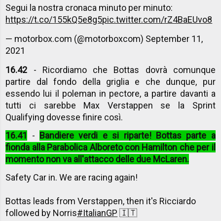
Segui la nostra cronaca minuto per minuto:
https://t.co/155kQ5e8g5
pic.twitter.com/rZ4BaEUvo8
— motorbox.com (@motorboxcom)
September 11,
2021
16.42
- Ricordiamo che Bottas dovrà comunque
partire dal fondo della griglia e che dunque, pur
essendo lui il poleman in pectore, a partire davanti a
tutti ci sarebbe Max Verstappen se la Sprint
Qualifying dovesse finire così.
16.41
-
Bandiere verdi e si riparte! Bottas parte a
fionda alla Parabolica Alboreto con Hamilton che per il
momento non va all'attacco delle due McLaren.
Safety Car in. We are racing again!
Bottas leads from Verstappen, then it's Ricciardo
followed by Norris
#ItalianGP
🇮🇹